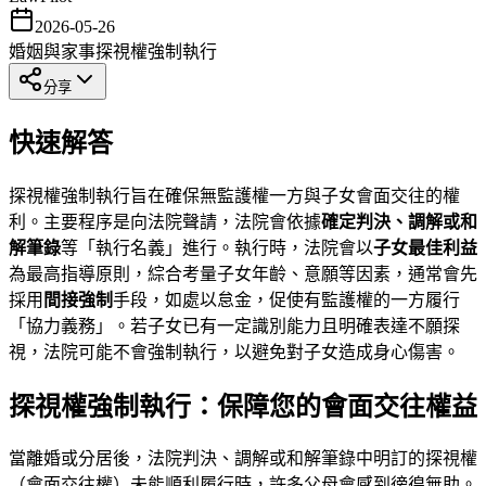
2026-05-26
婚姻與家事
探視權
強制執行
分享
快速解答
探視權強制執行旨在確保無監護權一方與子女會面交往的權
利。主要程序是向法院聲請，法院會依據
確定判決、調解或和
解筆錄
等「執行名義」進行。執行時，法院會以
子女最佳利益
為最高指導原則，綜合考量子女年齡、意願等因素，通常會先
採用
間接強制
手段，如處以怠金，促使有監護權的一方履行
「協力義務」。若子女已有一定識別能力且明確表達不願探
視，法院可能不會強制執行，以避免對子女造成身心傷害。
探視權強制執行：保障您的會面交往權益
當離婚或分居後，法院判決、調解或和解筆錄中明訂的探視權
（會面交往權）未能順利履行時，許多父母會感到徬徨無助。