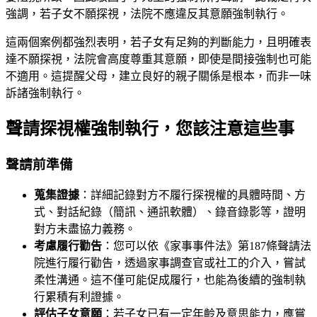
強調，若子女不願探視，法院不應違反其意願強制執行。
這兩個案例都強烈表明，若子女有足夠的判斷能力，且明確表
達不願探視，法院會高度尊重其意願，即使是間接強制也可能
不適用。這提醒父母，建立良好的親子關係是根本，而非一味
訴諸強制執行。
聲請探視權強制執行，您該注意這些事
聲請前準備
蒐集證據
：詳細記錄對方不履行探視權的具體時間、方
式、對話紀錄（簡訊、通訊軟體）、錄音錄影等，證明
對方未盡協力義務。
考慮履行勸告
：您可以依《家事事件法》第187條聲請法
院進行履行勸告，透過家事調查官或社工的介入，嘗試
柔性溝通。這不僅可能促成履行，也能為後續的強制執
行累積有利證據。
評估子女意願
：若子女已有一定年齡及意思能力，應嘗