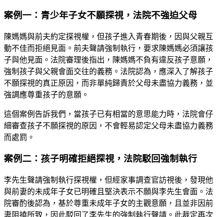
案例一：青少年子女不願探視，法院不強迫父母
陳媽媽與前夫約定探視權，但孩子進入青春期後，因與父親互
動不佳而拒絕見面。前夫聲請強制執行，要求陳媽媽必須讓孩
子與他見面。法院審理後指出，陳媽媽不負有違反孩子意願，
強制孩子與父親會面交往的義務。法院認為，應深入了解孩子
不願探視的真正原因，而非單純歸責於父母未盡協力義務，並
強調應尊重孩子的意願。
這個案例告訴我們，當孩子已有相當的意思能力時，法院會仔
細審查孩子不願探視的原因，不會輕易認定父母未盡協力義務
而處罰。
案例二：孩子明確拒絕探視，法院駁回強制執行
李先生聲請強制執行探視權，但經家事調查官訪視後，發現他
與前妻的未成年子女已明確且堅決表示不願與李先生會面。法
院審酌後認為，基於尊重未成年子女的主觀意願，且並非因前
妻阻撓所致，因此駁回了李先生的強制執行聲請。此裁定再次