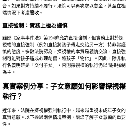
合。如果對方持續不履行，法院可以再次處以怠金，甚至在極
端情況下考慮
管收
。
直接強制：實務上極為謹慎
雖然《家事事件法》第194條允許直接強制，但實務上對於探
視權的直接強制（例如直接將孩子帶走交給另一方）持非常謹
慎的態度。多數法院認為，探視權的本質是親情交流，直接強
制可能對孩子造成心理創傷，將孩子「物化」。因此，除非執
行名義明確是「交付子女」，否則探視權的執行仍以間接強制
為主。
真實案例分享：子女意願如何影響探視權
執行？
近年來，法院在探視權強制執行中，越來越重視未成年子女的
真實意願。以下透過兩個情境案例，讓您了解子女意願的重要
性。