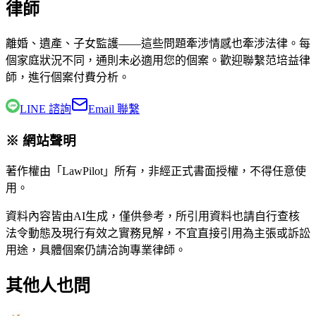
律師
離婚、遺產、子女監護——這些問題牽涉情感也牽涉法律。每
個家庭狀況不同，通則未必適用您的個案。歡迎聯繫
范培益律
師
，進行個案付費分析。
LINE 諮詢
Email 聯繫
※ 網站聲明
著作權由「LawPilot」所有，非經正式書面授權，不得任意使
用。
資料內容皆由AI生成，僅供參考，所引用資料也請自行查核
法令動態及現行有效之實務見解，不宜直接引用為主張或訴訟
用途，具體個案仍請洽詢專業律師。
其他人也問