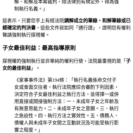
解、和解及本案裁判，除法律別有規定外，得為強
制執行名義。」
這表示，只要您手上有經法院
調解成立的筆錄、和解筆錄或已
經確定的判決書
，這些文件就如同「通行證」，證明您有權利
聲請強制執行探視權。
子女最佳利益：最高指導原則
探視權的強制執行並非單純的權利行使，法院最重視的是「
子
女的最佳利益
」。
《家事事件法》第194條：「執行名義係命交付子
女或會面交往者，執行法院應綜合審酌下列因素，
決定符合子女最佳利益之執行方法，並得擇一或併
用直接或間接強制方法：一、未成年子女之年齡及
有無意思能力。二、未成年子女之意願。三、執行
之急迫性。四、執行方法之實效性。五、債務人、
債權人與未成年子女間之互動狀況及可能受執行影
響之程度。」