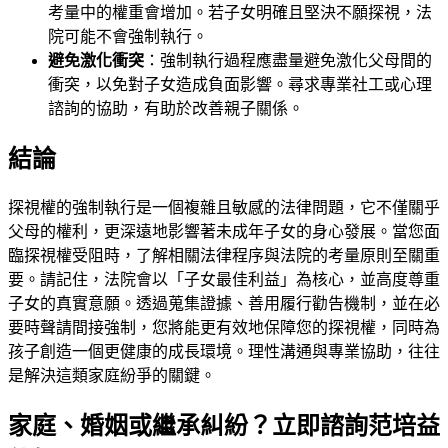
考量中的權重會增加。若子女明確且堅決不願探視，法
院可能不會強制執行。
避免激化衝突
：強制執行過程應盡量避免激化父母間的
衝突，以免對子女造成負面影響。尋求專業社工或心理
諮詢的協助，有助於改善親子關係。
結論
探視權的強制執行是一個複雜且敏感的法律問題，它不僅關乎
父母的權利，更深遠地影響著未成年子女的身心發展。當您面
臨探視權受阻時，了解相關法律程序與法院的考量原則至關重
要。請記住，法院會以「子女最佳利益」為核心，並高度尊重
子女的真實意願。透過蒐集證據、善用履行勸告機制，並在必
要時聲請間接強制，您將能更有效地保障您的探視權，同時為
孩子創造一個更健康的成長環境。理性溝通與專業協助，往往
是解決這類家庭紛爭的關鍵。
家庭、婚姻或繼承糾紛？立即諮詢范培益