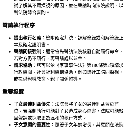
試了解其不願探視的原因，並在聲請時向法院說明，以
利法院綜合審酌。
聲請執行程序
提出執行名義
：檢附確定判決、調解筆錄或和解筆錄正
本及確定證明書。
聲請間接強制
：通常會先聲請法院核發自動履行命令，
若對方仍不履行，再聲請處以怠金。
請求協助
：您可以依《家事事件法》第186條第2項請求
行政機關、社會福利機構協助，例如請社工陪同探視，
或提供親職教育、親子關係輔導。
重要提醒
子女最佳利益優先
：法院會將子女的最佳利益置於首
位。若強制執行可能對子女造成身心傷害，法院可能駁
回聲請或採取更為溫和的執行方式。
子女意願的重要性
：隨著子女年齡增長，其意願在法院