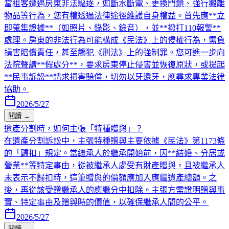
當租客遭遇房東非法驅逐，如斷水斷電、更換門鎖、強行搬離
物品等行為，您有權透過法律途徑維護自身權益。首先應**立
即蒐集證據**（如照片、錄影、錄音），並**撥打110報警**
處理。房東的非法行為可能構成《民法》上的侵權行為，需負
損害賠償責任，甚至觸犯《刑法》上的強制罪。您可進一步向
法院聲請**假處分**，要求房東停止侵害並恢復原狀，或提起
**民事訴訟**請求損害賠償，切勿以牙還牙，應尋求專業法律
協助。
2026/5/27
閱讀 →
遺產分割時，如何主張「特種贈與」？
在遺產分割訴訟中，主張特種贈與主要依據《民法》第1173條
的「歸扣」規定。當繼承人於繼承開始前，因**結婚、分居或
營業**等特定事由，從被繼承人處受有財產贈與，且被繼承人
未表示不歸扣時，這筆贈與的價額應加入應繼遺產總額。之
後，再從該受贈繼承人的應繼分中扣除。主張方需證明贈與事
實、特定事由及贈與時的價值，以確保繼承人間的公平。
2026/5/27
閱讀 →