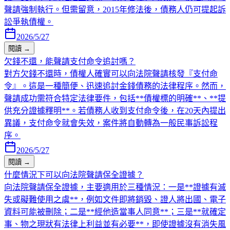
聲請強制執行。但需留意，2015年修法後，債務人仍可提起訴
訟爭執債權。
2026/5/27
閱讀 →
欠錢不還，能聲請支付命令追討嗎？
對方欠錢不還時，債權人確實可以向法院聲請核發『支付命
令』。這是一種簡便、迅速追討金錢債務的法律程序。然而，
聲請成功需符合特定法律要件，包括**債權標的明確**、**提
供充分證據釋明**。若債務人收到支付命令後，在20天內提出
異議，支付命令就會失效，案件將自動轉為一般民事訴訟程
序。
2026/5/27
閱讀 →
什麼情況下可以向法院聲請保全證據？
向法院聲請保全證據，主要適用於三種情況：一是**證據有滅
失或礙難使用之虞**，例如文件即將銷毀、證人將出國、電子
資料可能被刪除；二是**經他造當事人同意**；三是**就確定
事、物之現狀有法律上利益並有必要**，即使證據沒有消失風