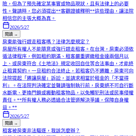
險，但為了預先確定某事實或物品現狀，且有法律上的必要
性。聲請時，您必須提出**客觀證據釋明**這些理由，讓法院
相信您的主張大概為真。
2026/5/27
閱讀 →
房東能強行趕走租客嗎？法律怎麼規定？
房屋所有權人不能隨意或強行趕走租客。在台灣，房東必須依
循法律程序，例如租約期滿、租客嚴重遲繳租金達兩個月以
上、或房東符合《土地法》規定收回自住等合法事由，才能終
止租賃契約。一旦租約合法終止，若租客仍不遷離，房東可向
法院提起「遷讓房屋」訴訟，並請求相當於租金的「不當得
利」。在法院判決確定並聲請強制執行前，房東絕不可自行斷
水斷電、更換門鎖或搬動租客物品，以免觸犯刑法或民事侵權
責任。**所有權人務必透過合法管道解決爭議，保障自身權
益。**
2026/5/27
閱讀 →
租客被房東非法驅逐，我該怎麼辦？