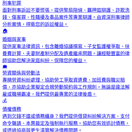
刑事犯罪
面對刑事訴訟不要慌張，提供警局陪偵、羈押庭辯護、詐欺洗
錢、傷害罪、性騷擾及毒品案件等專業辯護。由資深刑事律師
分析案情，捍衛您的訴訟權益。
🏠
婚姻與家事
提供家事法律資訊，包含離婚協議撰寫、子女監護權爭取、扶
養費計算、夫妻財產制分配及遺產繼承問題。讓經驗豐富的律
師協助您解決家庭糾紛，保障您的權益。
💼
勞資關係與勞動法
專精勞資糾紛處理，協助勞工爭取資遣費、加班費與職災賠
償，亦協助企業擬定合規勞動契約與工作規則。無論是違法解
雇或職場霸凌，我們提供最專業的法律後盾。
💰
債權債務
遇到欠錢不還或債務纏身？我們提供借貸糾紛解決方案、支付
命令聲請、本票裁定及強制執行服務。協助您有效追討債務，
或透過協商與更生清算解決債務問題。