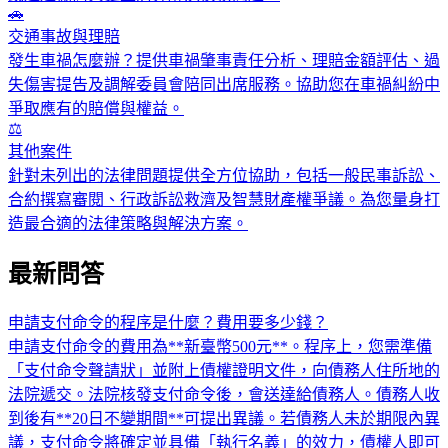
🚗
交通事故與理賠
發生車禍怎麼辦？提供車禍肇事責任分析、理賠金額評估、過
失傷害提告及調解委員會陪同出席服務。協助您在車禍糾紛中
爭取應有的賠償與權益。
⚖️
其他案件
針對未列出的法律問題提供全方位協助，包括一般民事訴訟、
合約撰寫審閱、行政訴訟救濟及智慧財產權爭議。為您量身打
造最合適的法律策略與解決方案。
最新問答
申請支付命令的程序是什麼？費用要多少錢？
申請支付命令的費用為**新臺幣500元**。程序上，您需準備
「支付命令聲請狀」並附上債權證明文件，向債務人住所地的
法院遞交。法院核發支付命令後，會送達給債務人。債務人收
到後有**20日不變期間**可提出異議。若債務人未於期限內異
議，支付命令將確定並具備「執行名義」的效力，債權人即可