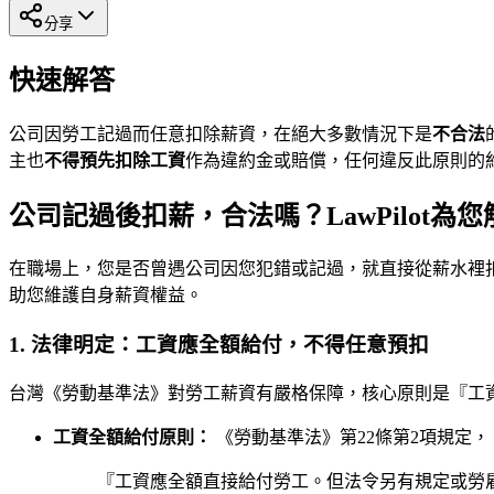
分享
快速解答
公司因勞工記過而任意扣除薪資，在絕大多數情況下是
不合法
主也
不得預先扣除工資
作為違約金或賠償，任何違反此原則的
公司記過後扣薪，合法嗎？LawPilot為
在職場上，您是否曾遇公司因您犯錯或記過，就直接從薪水裡扣
助您維護自身薪資權益。
1. 法律明定：工資應全額給付，不得任意預扣
台灣《勞動基準法》對勞工薪資有嚴格保障，核心原則是『工
工資全額給付原則：
《勞動基準法》第22條第2項規定，
『工資應全額直接給付勞工。但法令另有規定或勞