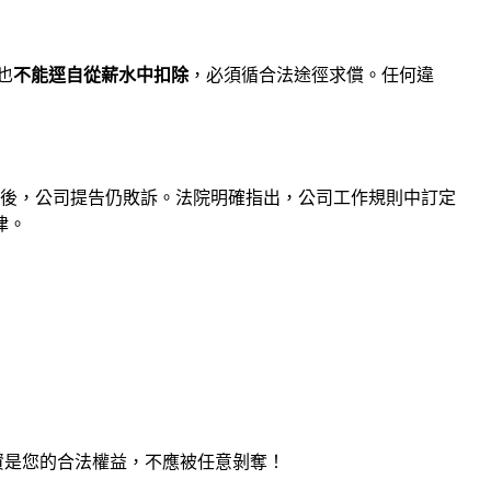
也
不能逕自從薪水中扣除
，必須循合法途徑求償。任何違
罰後，公司提告仍敗訴。法院明確指出，公司工作規則中訂定
律。
資是您的合法權益，不應被任意剝奪！