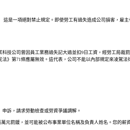
，
』 這是一項絕對禁止規定。即使勞工有過失造成公司損害，雇主
某科技公司曾因員工業務過失記大過並扣9日工資，經勞工局裁
民法》第71條應屬無效。這代表，公司不能以內部規定來凌駕法
。
）申訴，請求勞動檢查或勞資爭議調解。
百萬元罰鍰，並可能被公布事業單位名稱及負責人姓名。您的薪