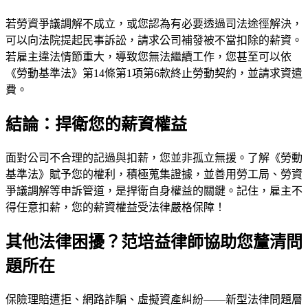
若勞資爭議調解不成立，或您認為有必要透過司法途徑解決，
可以向法院提起民事訴訟，請求公司補發被不當扣除的薪資。
若雇主違法情節重大，導致您無法繼續工作，您甚至可以依
《勞動基準法》第14條第1項第6款終止勞動契約，並請求資遣
費。
結論：捍衛您的薪資權益
面對公司不合理的記過與扣薪，您並非孤立無援。了解《勞動
基準法》賦予您的權利，積極蒐集證據，並善用勞工局、勞資
爭議調解等申訴管道，是捍衛自身權益的關鍵。記住，雇主不
得任意扣薪，您的薪資權益受法律嚴格保障！
其他法律困擾？范培益律師協助您釐清問
題所在
保險理賠遭拒、網路詐騙、虛擬資產糾紛——新型法律問題層