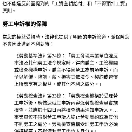
也不能違反前面提到的「工資全額給付」和「不得預扣工資」
原則。
勞工申訴權的保障
當您的權益受損時，法律也提供了明確的申訴管道，並保障您
不會因此遭到不利對待：
《勞動基準法》第74條：「勞工發現事業單位違反
本法及其他勞工法令規定時，得向雇主、主管機關
或檢查機構申訴。雇主不得因勞工為前項申訴，而
予以解僱、降調、薪、損害其依法令、契約或習慣
上所應享有之權益，或其他不利之處分。」
《勞動檢查法》第33條：「勞動檢查機構於受理勞
工申訴後，應儘速就其申訴內容派勞動檢查員實施
檢查，並應於十四日內將檢查結果通知申訴人。…
事業單位不得對勞工申訴人終止勞動契約或為其他
不利勞工之處分。勞動檢查機構受理勞工申訴必須
保持秘密，不得洩漏勞工申訴人身分。」