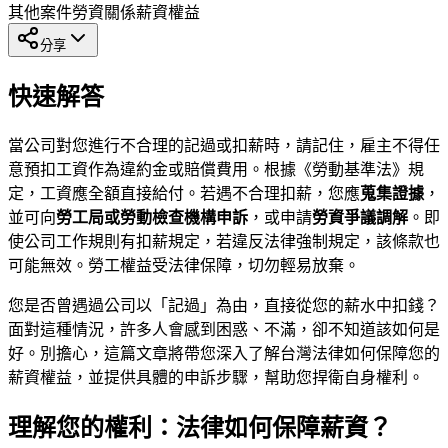
其他案件
勞資關係
薪資權益
分享
快速解答
當公司對您進行不合理的記過或扣薪時，請記住，雇主不得任
意預扣工資作為違約金或賠償費用。根據《勞動基準法》規
定，工資應全額直接給付。若遇不合理扣薪，您應
蒐集證據
，
並可向
勞工局或勞動檢查機構申訴
，或申請
勞資爭議調解
。即
使公司工作規則有扣薪規定，若違反法律強制規定，該條款也
可能無效。勞工權益受法律保障，切勿輕易放棄。
您是否曾遇過公司以「記過」為由，直接從您的薪水中扣錢？
面對這種情況，許多人會感到困惑、不滿，卻不知道該如何是
好。別擔心，這篇文章將帶您深入了解台灣法律如何保障您的
薪資權益，並提供具體的申訴步驟，幫助您捍衛自身權利。
理解您的權利：法律如何保障薪資？