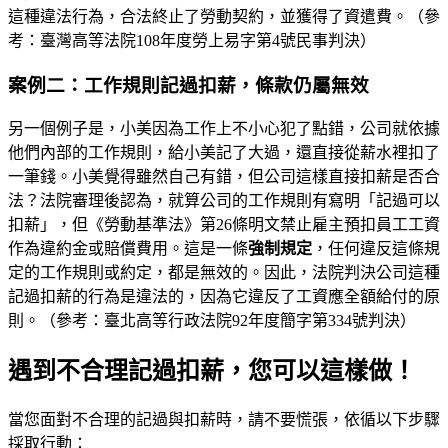
這種違法行為，合法終止了勞動契約，並獲得了資遣費。（參
考：臺灣高等法院108年度勞上易字第4號民事判決）
案例二：工作規則記過扣薪，條款仍屬無效
另一個例子是，小美因為工作上不小心犯了點錯，公司就依據
他們內部的工作規則，給小美記了大過，還直接從薪水裡扣了
一筆錢。小美覺得雖然自己有錯，但公司這樣直接扣薪是否合
法？法院審理後認為，就算公司的工作規則有寫明「記過可以
扣薪」，但《勞動基準法》第26條明文禁止雇主預扣員工工資
作為違約金或賠償費用。這是一條
強制規定
，任何違反這條規
定的工作規則或約定，都是無效的。因此，法院判決公司這種
記過扣薪的行為是違法的，因為它違反了工資應全額給付的原
則。（參考：臺北高等行政法院92年度簡字第334號判決）
遇到不合理記過扣薪，您可以這樣做！
當您面對不合理的記過與扣薪時，請不要慌張，依循以下步驟
採取行動：