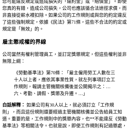
您可能違反規定或造成損失的「違約金」或「賠償金」。即使
您真的有錯，造成公司損失，公司也應該循合法途徑求償，而
非直接從薪水裡扣除。如果公司的工作規則或與您的約定違反
了這些強制規定，依據《民法》第71條，這些不合法的約定或
規定是「無效」的。
雇主懲戒權的界線
公司當然有權利管理員工，並訂定獎懲規定，但這些權利並非
無限上綱：
《勞動基準法》第70條：「雇主僱用勞工人數在三
十人以上者，應依其事業性質，就左列事項訂立工
作規則，報請主管機關核備後並公開揭示之：…
六、考勤、請假、獎懲及升遷。…」
白話解釋：
如果公司有30人以上，就必須訂立「工作規
則」，而且這份規則還要經過主管機關核備並公告給員工知
道。重要的是，工作規則中的獎懲內容，也**不能違反《勞動
基準法》等相關法令。也就是說，即使工作規則有記過懲處，