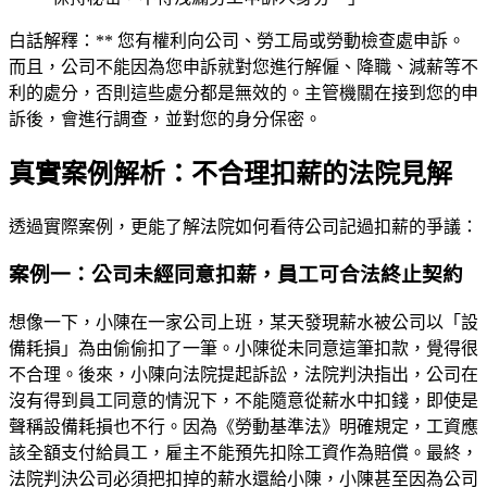
白話解釋：** 您有權利向公司、勞工局或勞動檢查處申訴。
而且，公司不能因為您申訴就對您進行解僱、降職、減薪等不
利的處分，否則這些處分都是無效的。主管機關在接到您的申
訴後，會進行調查，並對您的身分保密。
真實案例解析：不合理扣薪的法院見解
透過實際案例，更能了解法院如何看待公司記過扣薪的爭議：
案例一：公司未經同意扣薪，員工可合法終止契約
想像一下，小陳在一家公司上班，某天發現薪水被公司以「設
備耗損」為由偷偷扣了一筆。小陳從未同意這筆扣款，覺得很
不合理。後來，小陳向法院提起訴訟，法院判決指出，公司在
沒有得到員工同意的情況下，不能隨意從薪水中扣錢，即使是
聲稱設備耗損也不行。因為《勞動基準法》明確規定，工資應
該全額支付給員工，雇主不能預先扣除工資作為賠償。最終，
法院判決公司必須把扣掉的薪水還給小陳，小陳甚至因為公司