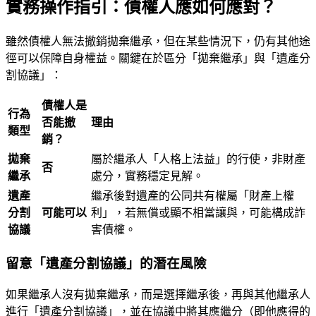
實務操作指引：債權人應如何應對？
雖然債權人無法撤銷拋棄繼承，但在某些情況下，仍有其他途
徑可以保障自身權益。關鍵在於區分「拋棄繼承」與「遺產分
割協議」：
債權人是
行為
否能撤
理由
類型
銷？
拋棄
屬於繼承人「人格上法益」的行使，非財產
否
繼承
處分，實務穩定見解。
遺產
繼承後對遺產的公同共有權屬「財產上權
分割
可能可以
利」，若無償或顯不相當讓與，可能構成詐
協議
害債權。
留意「遺產分割協議」的潛在風險
如果繼承人沒有拋棄繼承，而是選擇繼承後，再與其他繼承人
進行「遺產分割協議」，並在協議中將其應繼分（即他應得的