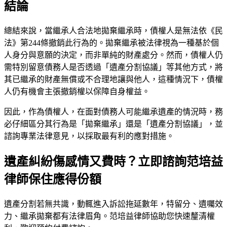
結論
總結來說，當繼承人合法地拋棄繼承時，債權人是無法依《民
法》第244條撤銷此行為的。拋棄繼承被法律視為一種基於個
人身分與意願的決定，而非單純的財產處分。然而，債權人仍
需特別留意債務人是否透過「遺產分割協議」等其他方式，將
其已繼承的財產無償或不合理地讓與他人，這種情況下，債權
人仍有機會主張撤銷權以保障自身權益。
因此，作為債權人，在面對債務人可能繼承遺產的情況時，務
必仔細區分其行為是「拋棄繼承」還是「遺產分割協議」，並
諮詢專業法律意見，以採取最有利的應對措施。
遺產糾紛傷感情又費時？立即諮詢范培益
律師保住應得份額
遺產分割若無共識，動輒進入訴訟拖延數年，特留分、遺囑效
力、繼承拋棄都有法律眉角。
范培益律師
協助您快速釐清權