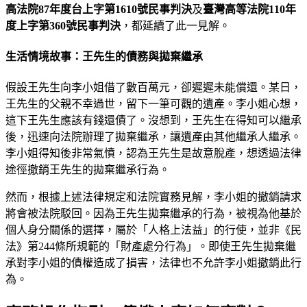
高法院87年度台上字第1610號民事判決
及
臺灣高等法院110年
度上字第360號民事判決
，都延續了此一見解。
生活情境故事：王先生的債務與拋棄繼承
假設王先生向李小姐借了數百萬元，卻遲遲未能償還。某日，
王先生的父親不幸過世，留下一筆可觀的遺產。李小姐心想，
這下王先生應該有錢還債了。沒想到，王先生在得知可以繼承
後，迅速向法院辦理了拋棄繼承，讓遺產由其他繼承人繼承。
李小姐得知後非常氣憤，認為王先生是故意脫產，想透過法律
途徑撤銷王先生的拋棄繼承行為。
然而，根據上述法律規定和法院實務見解，李小姐的撤銷請求
將會被法院駁回。因為王先生拋棄繼承的行為，被視為他基於
個人身分關係的選擇，屬於「人格上法益」的行使，並非《民
法》第244條所規範的「財產處分行為」。即使王先生拋棄繼
承對李小姐的債權造成了損害，法律也不允許李小姐撤銷此行
為。