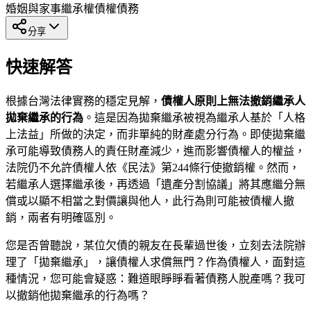
婚姻與家事
繼承權
債權債務
分享
快速解答
根據台灣法律實務的穩定見解，
債權人原則上無法撤銷繼承人
拋棄繼承的行為
。這是因為拋棄繼承被視為繼承人基於「人格
上法益」所做的決定，而非單純的財產處分行為。即使拋棄繼
承可能導致債務人的責任財產減少，進而影響債權人的權益，
法院仍不允許債權人依《民法》第244條行使撤銷權。然而，
若繼承人選擇繼承後，再透過「遺產分割協議」將其應繼分無
償或以顯不相當之對價讓與他人，此行為則可能被債權人撤
銷，兩者有明確區別。
您是否曾聽說，某位欠債的親友在長輩過世後，立刻去法院辦
理了「拋棄繼承」，讓債權人求償無門？作為債權人，面對這
種情況，您可能會疑惑：難道眼睜睜看著債務人脫產嗎？我可
以撤銷他拋棄繼承的行為嗎？