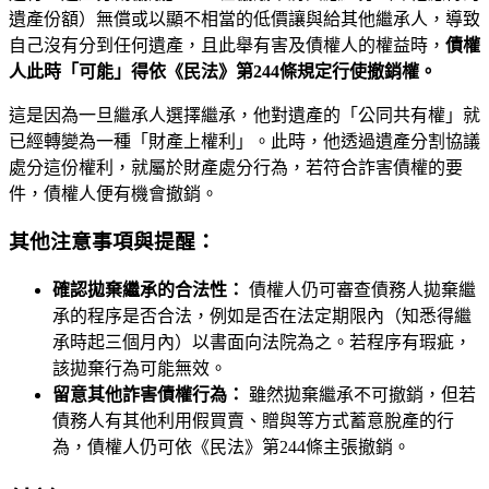
遺產份額）無償或以顯不相當的低價讓與給其他繼承人，導致
自己沒有分到任何遺產，且此舉有害及債權人的權益時，
債權
人此時「可能」得依《民法》第244條規定行使撤銷權。
這是因為一旦繼承人選擇繼承，他對遺產的「公同共有權」就
已經轉變為一種「財產上權利」。此時，他透過遺產分割協議
處分這份權利，就屬於財產處分行為，若符合詐害債權的要
件，債權人便有機會撤銷。
其他注意事項與提醒：
確認拋棄繼承的合法性：
債權人仍可審查債務人拋棄繼
承的程序是否合法，例如是否在法定期限內（知悉得繼
承時起三個月內）以書面向法院為之。若程序有瑕疵，
該拋棄行為可能無效。
留意其他詐害債權行為：
雖然拋棄繼承不可撤銷，但若
債務人有其他利用假買賣、贈與等方式蓄意脫產的行
為，債權人仍可依《民法》第244條主張撤銷。