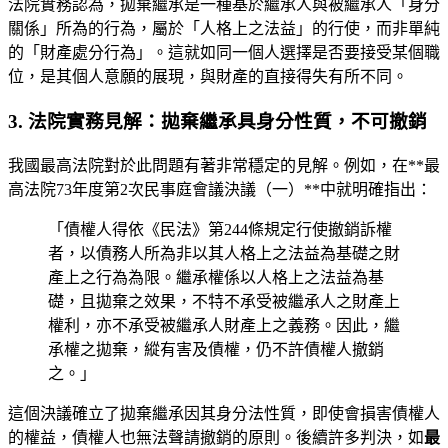
法院實務認為，拋棄繼承是一種基於繼承人與被繼承人「身分
關係」所為的行為，屬於「人格上之法益」的行使，而非單純
的「財產處分行為」。這就如同一個人選擇是否要接受某個職
位，是其個人意願的展現，與財產的直接得失有所不同。
3. 法院實務見解：拋棄繼承具身分性質，不可撤銷
我國最高法院對於此問題有著非常穩定的見解。例如，在**最
高法院73年度第2次民事庭會議決議（一）**中就明確指出：
「債權人得依《民法》第244條規定行使撤銷訴權
者，以債務人所為非以其人格上之法益為基礎之財
產上之行為為限。繼承權係以人格上之法益為基
礎，且拋棄之效果，不特不承受被繼承人之財產上
權利，亦不承受被繼承人財產上之義務。因此，繼
承權之拋棄，縱有害及債權，仍不許債權人撤銷
之。」
這個決議確立了拋棄繼承因其身分法性質，即使會損害債權人
的權益，債權人也無法聲請撤銷的原則。後續許多判決，如
最