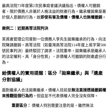
最高法院73年度第2次民事庭會議決議指出，債權人可撤銷
者，限於債務人非基於人格法益的財產行為。繼承權拋棄是基
於個人意願的行為，故
即使有害及債權，債權人也無權撤銷
。
案例二：近期高等法院判決
某資產管理公司曾對一位債務人李先生拋棄繼承的行為，向法
院聲請撤銷。高等法院（如臺灣高等法院114年度上易字第506
號民事判決）最終駁回了請求。法院重申，拋棄繼承是繼承人
的法定權利，具「身分性質」，非債權人可撤銷的財產處分行
為。
給債權人的實用提醒：區分「拋棄繼承」與「遺產
分割協議」
面對繼承人合法拋棄繼承，債權人目前是
無法直接透過撤銷權
來推翻這個行為的
。但這並不代表債權人完全沒有保障。
重要區分：
債權人特別需要注意的是，雖然無法