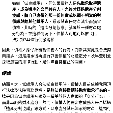
撤銷「拋棄繼承」，但如果債務人是
先繼承取得遺
產，成為遺產的公同共有人，之後才透過遺產分割
協議，將自己應得的那一份無償或以顯不相當的對
價讓與給其他繼承人
，導致其責任財產減少而損害
債權，此時的「遺產分割協議」就屬於一種財產處
分行為。在這種情況下，債權人
可能可以
依《民
法》第244條行使撤銷權。
因此，債權人應仔細審視債務人的行為，判斷其究竟是合法拋
棄繼承，還是繼承後再進行詐害債權的財產處分。及早查明並
採取適當的法律行動，是保障自身權益的關鍵。
結論
總而言之，當繼承人合法拋棄繼承時，債權人目前依據我國現
行法律及法院實務見解，
是無法直接撤銷該拋棄繼承行為的
。
這是因為拋棄繼承被視為一種基於個人意願的「身分行為」，
而非單純的財產處分。然而，債權人仍需留意債務人是否透過
「遺產分割協議」等方式，惡意處分其已繼承的財產，這類行