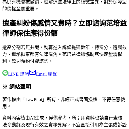
為仍有機會被撤銷。理解這些法律上的細微差異，對於保障您
的債權至關重要。
遺產糾紛傷感情又費時？立即諮詢范培益
律師保住應得份額
遺產分割若無共識，動輒進入訴訟拖延數年，特留分、遺囑效
力、繼承拋棄都有法律眉角。
范培益律師
協助您快速釐清權
利，歡迎預約付費諮詢。
LINE 諮詢
Email 聯繫
※ 網站聲明
著作權由「LawPilot」所有，非經正式書面授權，不得任意使
用。
資料內容皆由AI生成，僅供參考，所引用資料也請自行查核
法令動態及現行有效之實務見解，不宜直接引用為主張或訴訟