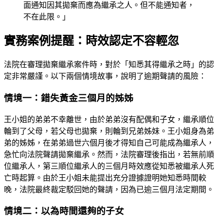
面通知因其拋棄而應為繼承之人。但不能通知者，
不在此限。」
實務案例提醒：時效認定不容輕忽
法院在審理拋棄繼承案件時，對於「知悉其得繼承之時」的認
定非常嚴謹。以下兩個情境故事，說明了逾期聲請的風險：
情境一：錯失黃金三個月的姊姊
王小姐的弟弟不幸離世，由於弟弟沒有配偶和子女，繼承順位
輪到了父母，若父母也拋棄，則輪到兄弟姊妹。王小姐身為弟
弟的姊姊，在弟弟過世六個月後才得知自己可能成為繼承人，
急忙向法院聲請拋棄繼承。然而，法院審理後指出，若無前順
位繼承人，第三順位繼承人的三個月時效應從知悉被繼承人死
亡時起算。由於王小姐未能提出充分證據證明她知悉時間較
晚，法院最終裁定駁回她的聲請，因為已逾三個月法定期間。
情境二：以為時間還夠的子女