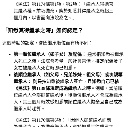
《民法》第1174條第1項、第2項：「繼承人得拋棄
其繼承權。前項拋棄，應於知悉其得繼承之時起三
個月內，以書面向法院為之。」
「知悉其得繼承之時」如何認定？
這個時點的認定，會因繼承順位而有所不同：
第一順位繼承人（如子女）及配偶：
通常指知悉被繼承
人死亡之時。法院會考量一般社會常情，推定配偶及子
女在被繼承人死亡時即已知悉。
後順位繼承人（如父母、兄弟姊妹、祖父母）或次親等
繼承人：
則是指知悉被繼承人死亡，
且知悉自己已依
《民法》第1138條規定成為繼承人之時
。例如，當前順
位繼承人全部拋棄繼承後，後順位繼承人才會成為繼承
人，其三個月時效從知悉前順位繼承人拋棄且自己成為
繼承人時起算。
《民法》第1176條第6項：「因他人拋棄繼承而應
為繼承之人，為拋棄繼承時，應於知悉其得繼承之