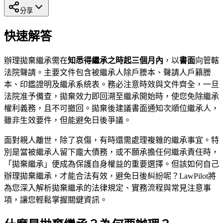
分享
快速解答
辦理拋棄繼承需在
知悉得繼承之時起三個月內
，以
書面
向管轄
法院聲請。主要文件包含被繼承人除戶謄本、聲請人戶籍謄
本、印鑑證明及繼承系統表。務必注意時效與文件齊全，一旦
法院准予備查，拋棄效力即回溯至繼承開始時，使您免除繼承
權利義務，且不可撤回。拋棄後建議書面通知次順位繼承人，
雖非生效要件，但能避免日後爭議。
面對親人離世，除了哀傷，有時還需處理複雜的繼承事宜。特
別是當被繼承人留下龐大債務，或不願承擔任何繼承責任時，
「拋棄繼承」便成為保護自身權益的重要選擇。但該如何自己
辦理拋棄繼承，才能合法有效，避免日後糾紛呢？LawPilot將
為您深入解析拋棄繼承的法律規定、實務流程與常見注意事
項，讓您輕鬆掌握關鍵資訊。