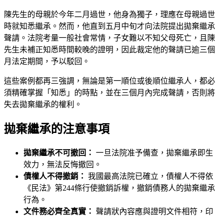
陳先生的母親於今年二月過世，他身為獨子，理應在母親過世
時就知悉繼承。然而，他直到五月中旬才向法院提出拋棄繼承
聲請。法院考量一般社會常情，子女難以不知父母死亡，且陳
先生未補正知悉時間較晚的證明，因此裁定他的聲請已逾三個
月法定期間，予以駁回。
這些案例都再三強調，無論是第一順位或後順位繼承人，都必
須精確掌握「知悉」的時點，並在三個月內完成聲請，否則將
失去拋棄繼承的權利。
拋棄繼承的注意事項
拋棄繼承不可撤回：
一旦法院准予備查，拋棄繼承即生
效力，無法反悔撤回。
債權人不得撤銷：
我國最高法院已確立，債權人不得依
《民法》第244條行使撤銷訴權，撤銷債務人的拋棄繼承
行為。
文件務必齊全真實：
聲請狀內容應與證明文件相符，印