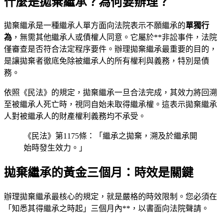
什麼是拋棄繼承？為何要辦理？
拋棄繼承是一種繼承人單方面向法院表示不願繼承的
單獨行
為
，無需其他繼承人或債權人同意。它屬於**非訟事件，法院
僅審查是否符合法定程序要件。辦理拋棄繼承最重要的目的，
是讓拋棄者徹底免除被繼承人的所有權利與義務，特別是債
務。
依照《民法》的規定，拋棄繼承一旦合法完成，其效力將回溯
至被繼承人死亡時，視同自始未取得繼承權。這表示拋棄繼承
人對被繼承人的財產權利義務均不承受。
《民法》第1175條：「繼承之拋棄，溯及於繼承開
始時發生效力。」
拋棄繼承的黃金三個月：時效是關鍵
辦理拋棄繼承最核心的規定，就是嚴格的時效限制。您必須在
「知悉其得繼承之時起」三個月內**，以書面向法院聲請。