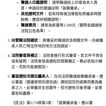
聲請人印鑑證明：
證明聲請狀上印章為本人真
意。申請目的建議註明「拋棄繼承」。
其他證明文件：
若有特殊情況導致知悉繼承時間
較晚，應提供相關證明。
聲請費用：
通常為新臺幣1,500元（實際金額請依
法院公告為準）。
向管轄法院遞狀：
將備妥的聲請狀及相關文件，向被繼
承人死亡時住所地的地方法院遞狀。
法院審查與補正：
法院會進行形式審查。若文件不齊全
或有疑問，法院會發函通知您限期補正。務必依指示補
正，否則可能被駁回。
書面通知次順位繼承人：
在向法院聲請拋棄繼承後，應
以書面（建議使用存證信函）通知因您的拋棄而應為繼
承之人。此舉雖非生效要件，但可避免日後爭議，並善
盡告知義務。
《民法》第1174條第3項：「拋棄繼承後，應以書