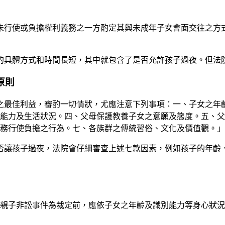
，為未行使或負擔權利義務之一方酌定其與未成年子女會面交往之
的具體方式和時間長短，其中就包含了是否允許孩子過夜。但法
原則
子女之最佳利益，審酌一切情狀，尤應注意下列事項：一、子女之
能力及生活狀況。四、父母保護教養子女之意願及態度。五、父
務行使負擔之行為。七、各族群之傳統習俗、文化及價值觀。」
否讓孩子過夜，法院會仔細審查上述七款因素，例如孩子的年齡
其他親子非訟事件為裁定前，應依子女之年齡及識別能力等身心狀