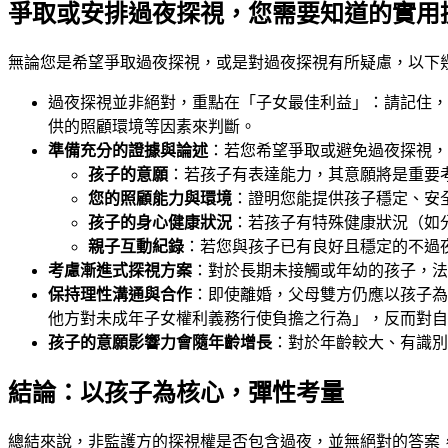
爭取或安排過夜探視，您需要知道的實用
無論您是希望爭取過夜探視，或是對過夜探視有所疑慮，以下
過夜探視並非絕對，重點在「子女最佳利益」：請記住，
供的照顧環境等因素來判斷。
準備充分的證據與論述
：若您希望爭取或避免過夜探視
孩子的意願
：若孩子有表達能力，其意願將是重要
您的照顧能力與環境
：證明您能提供孩子穩定、安
孩子的身心健康狀況
：若孩子有特殊健康狀況（如
親子互動紀錄
：若您與孩子已有良好且穩定的不過
考慮漸進式探視方案
：對於長期未接觸或年幼的孩子，法
保持理性溝通與合作
：即使離婚，父母雙方仍應以孩子為
他方對未成年子女權利義務行使負擔之行為」，反而對自
孩子的意願影響力會隨年齡增長
：對於年齡較大、有識別
結論：以孩子為核心，彈性考量
總結來說，非監護方的探視權是否包含過夜，並無絕對的答案