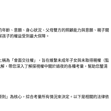
的年齡、意願、身心狀況、父母雙方的照顧能力與意願、親子關
保孩子的權益受到最大保障。
上稱為「會面交往權」，旨在維繫未成年子女與未取得親權（監
務見解，帶您深入了解探視權中關於過夜的各種考量，幫助您釐清
原則」為核心，綜合考量所有情況來決定。以下是相關的法律依