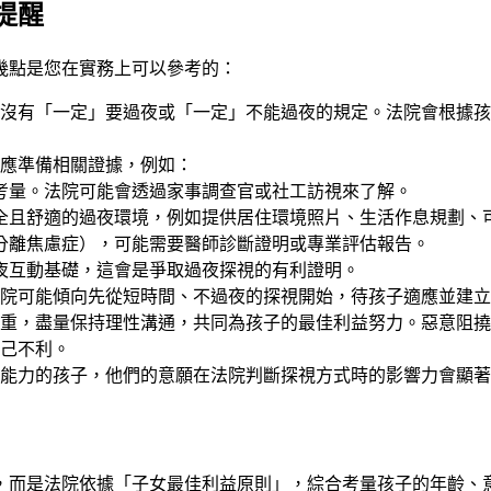
提醒
幾點是您在實務上可以參考的：
沒有「一定」要過夜或「一定」不能過夜的規定。法院會根據孩
，應準備相關證據，例如：
考量。法院可能會透過家事調查官或社工訪視來了解。
全且舒適的過夜環境，例如提供居住環境照片、生活作息規劃、
分離焦慮症），可能需要醫師診斷證明或專業評估報告。
夜互動基礎，這會是爭取過夜探視的有利證明。
院可能傾向先從短時間、不過夜的探視開始，待孩子適應並建立
重，盡量保持理性溝通，共同為孩子的最佳利益努力。惡意阻撓
己不利。
能力的孩子，他們的意願在法院判斷探視方式時的影響力會顯著
，而是法院依據「子女最佳利益原則」，綜合考量孩子的年齡、