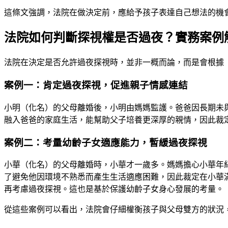
這條文強調，法院在做決定前，應給予孩子表達自己想法的機
法院如何判斷探視權是否過夜？實務案例
法院在決定是否允許過夜探視時，並非一概而論，而是會根據
案例一：肯定過夜探視，促進親子情感連結
小明（化名）的父母離婚後，小明由媽媽監護。爸爸因長期未
融入爸爸的家庭生活，能幫助父子培養更深厚的親情，因此裁
案例二：考量幼齡子女適應能力，暫緩過夜探視
小華（化名）的父母離婚時，小華才一歲多。媽媽擔心小華年
了避免他因環境不熟悉而產生生活適應困難，因此裁定在小華
再考慮過夜探視。這也是基於保護幼齡子女身心發展的考量。
從這些案例可以看出，法院會仔細權衡孩子與父母雙方的狀況