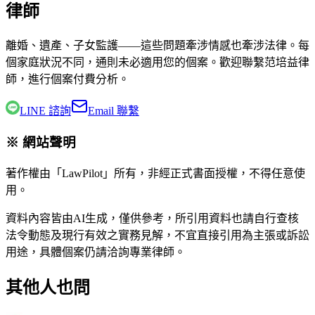
律師
離婚、遺產、子女監護——這些問題牽涉情感也牽涉法律。每
個家庭狀況不同，通則未必適用您的個案。歡迎聯繫
范培益律
師
，進行個案付費分析。
LINE 諮詢
Email 聯繫
※ 網站聲明
著作權由「LawPilot」所有，非經正式書面授權，不得任意使
用。
資料內容皆由AI生成，僅供參考，所引用資料也請自行查核
法令動態及現行有效之實務見解，不宜直接引用為主張或訴訟
用途，具體個案仍請洽詢專業律師。
其他人也問