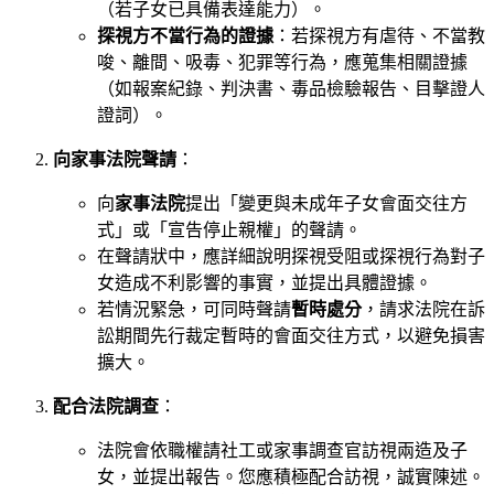
（若子女已具備表達能力）。
探視方不當行為的證據
：若探視方有虐待、不當教
唆、離間、吸毒、犯罪等行為，應蒐集相關證據
（如報案紀錄、判決書、毒品檢驗報告、目擊證人
證詞）。
向家事法院聲請
：
向
家事法院
提出「變更與未成年子女會面交往方
式」或「宣告停止親權」的聲請。
在聲請狀中，應詳細說明探視受阻或探視行為對子
女造成不利影響的事實，並提出具體證據。
若情況緊急，可同時聲請
暫時處分
，請求法院在訴
訟期間先行裁定暫時的會面交往方式，以避免損害
擴大。
配合法院調查
：
法院會依職權請社工或家事調查官訪視兩造及子
女，並提出報告。您應積極配合訪視，誠實陳述。