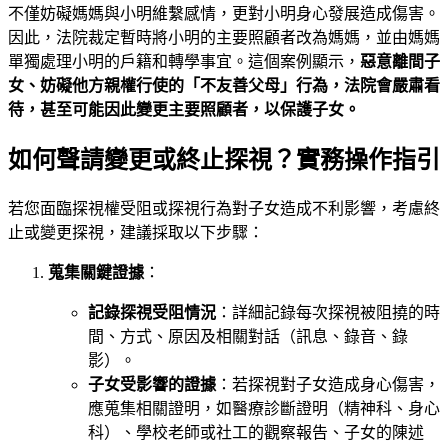
不僅妨礙媽媽與小明維繫感情，更對小明身心發展造成傷害。
因此，法院裁定暫時將小明的主要照顧者改為媽媽，並由媽媽
單獨處理小明的戶籍和轉學事宜。這個案例顯示，
惡意離間子
女、妨礙他方親權行使的「不友善父母」行為，法院會嚴肅看
待，甚至可能因此變更主要照顧者，以保護子女。
如何聲請變更或終止探視？實務操作指引
若您面臨探視權受阻或探視行為對子女造成不利影響，考慮終
止或變更探視，建議採取以下步驟：
蒐集關鍵證據
：
記錄探視受阻情況
：詳細記錄每次探視被阻撓的時
間、方式、原因及相關對話（訊息、錄音、錄
影）。
子女受影響的證據
：若探視對子女造成身心傷害，
應蒐集相關證明，如醫療診斷證明（精神科、身心
科）、學校老師或社工的觀察報告、子女的陳述