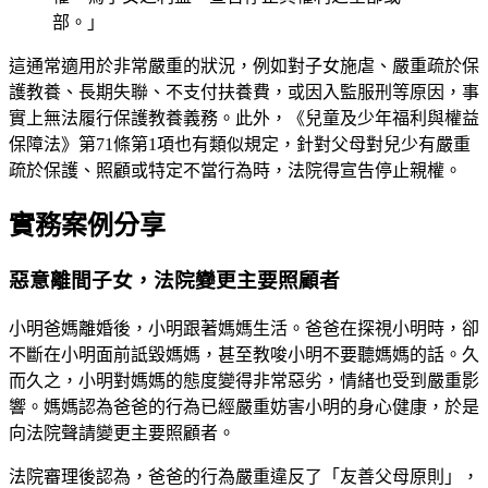
部。」
這通常適用於非常嚴重的狀況，例如對子女施虐、嚴重疏於保
護教養、長期失聯、不支付扶養費，或因入監服刑等原因，事
實上無法履行保護教養義務。此外，《兒童及少年福利與權益
保障法》第71條第1項也有類似規定，針對父母對兒少有嚴重
疏於保護、照顧或特定不當行為時，法院得宣告停止親權。
實務案例分享
惡意離間子女，法院變更主要照顧者
小明爸媽離婚後，小明跟著媽媽生活。爸爸在探視小明時，卻
不斷在小明面前詆毀媽媽，甚至教唆小明不要聽媽媽的話。久
而久之，小明對媽媽的態度變得非常惡劣，情緒也受到嚴重影
響。媽媽認為爸爸的行為已經嚴重妨害小明的身心健康，於是
向法院聲請變更主要照顧者。
法院審理後認為，爸爸的行為嚴重違反了「友善父母原則」，