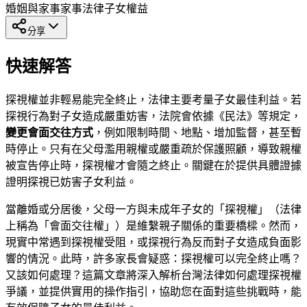
婚姻與家事
家事法律
子女權益
分享
快速解答
探視權並非輕易能完全終止，法律主要考量子女最佳利益。若
探視行為對子女造成嚴重妨害，法院會依據《民法》等規定，
變更會面交往方式
，例如限制時間、地點、增加監督，甚至暫
時停止。只有在父母濫用親權或嚴重疏於保護照顧，導致親權
被宣告停止時，探視權才會隨之終止。關鍵在於提供具體證據
證明探視已妨害子女利益。
當離婚或分居後，父母一方與未成年子女的「探視權」（法律
上稱為「會面交往權」）是維繫親子關係的重要橋樑。然而，
現實中常遇到探視權受阻，或探視行為反而對子女造成負面影
響的情況。此時，許多家長會疑惑：探視權可以完全終止嗎？
又該如何處理？這篇文章將深入解析台灣法律如何處理探視權
爭議，並提供實用的操作指引，協助您在面對這些挑戰時，能