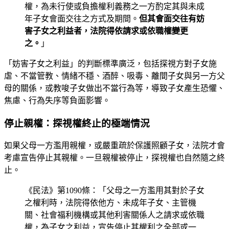
權，為未行使或負擔權利義務之一方酌定其與未成
年子女會面交往之方式及期間。
但其會面交往有妨
害子女之利益者，法院得依請求或依職權變更
之。
」
「妨害子女之利益」的判斷標準廣泛，包括探視方對子女施
虐、不當管教、情緒不穩、酒醉、吸毒、離間子女與另一方父
母的關係，或教唆子女做出不當行為等，導致子女產生恐懼、
焦慮、行為失序等負面影響。
停止親權：探視權終止的極端情況
如果父母一方濫用親權，或嚴重疏於保護照顧子女，法院才會
考慮宣告停止其親權。一旦親權被停止，探視權也自然隨之終
止。
《民法》第1090條：「父母之一方濫用其對於子女
之權利時，法院得依他方、未成年子女、主管機
關、社會福利機構或其他利害關係人之請求或依職
權，為子女之利益，宣告停止其權利之全部或一