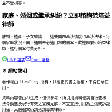
益不受損害。
家庭、婚姻或繼承糾紛？立即諮詢范培益
律師
離婚、遺產、子女監護——這些問題牽涉情感也牽涉法律。每
個家庭狀況不同，通則未必適用您的個案。歡迎聯繫
范培益律
師
，進行個案付費分析。
LINE 諮詢
Email 聯繫
※ 網站聲明
著作權由「LawPilot」所有，非經正式書面授權，不得任意使
用。
資料內容皆由AI生成，僅供參考，所引用資料也請自行查核
法令動態及現行有效之實務見解，不宜直接引用為主張或訴訟
用途，具體個案仍請洽詢專業律師。