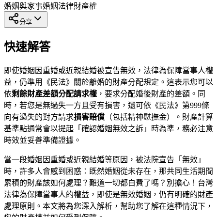
婚姻與家事
婚姻法律
財產權
分享
快速解答
即使婚姻因重婚或近親結婚被宣告無效，法律為保障當事人權
益，仍準用《民法》關於離婚的財產分配規定。這表示您可以
依
剩餘財產差額分配請求權
，要求分配婚後財產的差額。同
時，若您是無過失一方且受有損害，還可依《民法》第999條
向有過失的對方請求
損害賠償
（包括精神慰撫金）。財產計算
基準點通常會以提起「確認婚姻無效之訴」時為準，務必注意
時效並妥善準備證據。
當一段婚姻因重婚或近親結婚等原因，被法院宣告「無效」
時，許多人會感到困惑：既然婚姻從未存在，那共同生活期間
累積的財產該如何處理？難道一切都白費了嗎？別擔心！台灣
法律為保障當事人的權益，即使是無效婚姻，仍有明確的財產
處理原則。本文將為您深入解析，幫助您了解在這種情況下，