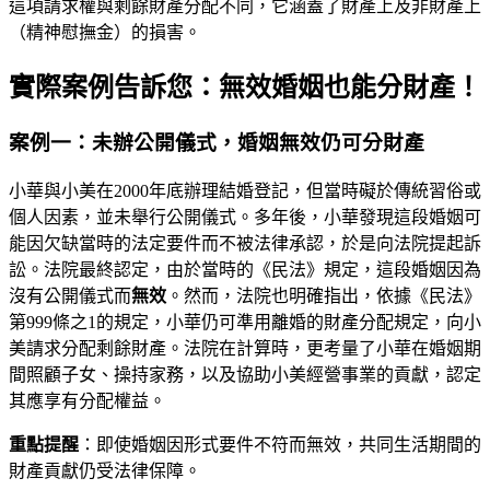
這項請求權與剩餘財產分配不同，它涵蓋了財產上及非財產上
（精神慰撫金）的損害。
實際案例告訴您：無效婚姻也能分財產！
案例一：未辦公開儀式，婚姻無效仍可分財產
小華與小美在2000年底辦理結婚登記，但當時礙於傳統習俗或
個人因素，並未舉行公開儀式。多年後，小華發現這段婚姻可
能因欠缺當時的法定要件而不被法律承認，於是向法院提起訴
訟。法院最終認定，由於當時的《民法》規定，這段婚姻因為
沒有公開儀式而
無效
。然而，法院也明確指出，依據《民法》
第999條之1的規定，小華仍可準用離婚的財產分配規定，向小
美請求分配剩餘財產。法院在計算時，更考量了小華在婚姻期
間照顧子女、操持家務，以及協助小美經營事業的貢獻，認定
其應享有分配權益。
重點提醒
：即使婚姻因形式要件不符而無效，共同生活期間的
財產貢獻仍受法律保障。