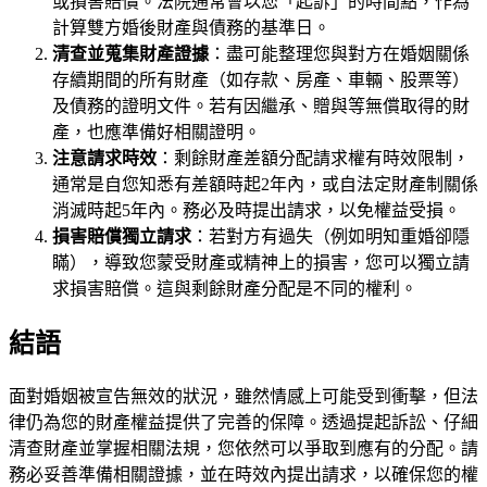
或損害賠償。法院通常會以您「起訴」的時間點，作為
計算雙方婚後財產與債務的基準日。
清查並蒐集財產證據
：盡可能整理您與對方在婚姻關係
存續期間的所有財產（如存款、房產、車輛、股票等）
及債務的證明文件。若有因繼承、贈與等無償取得的財
產，也應準備好相關證明。
注意請求時效
：剩餘財產差額分配請求權有時效限制，
通常是自您知悉有差額時起2年內，或自法定財產制關係
消滅時起5年內。務必及時提出請求，以免權益受損。
損害賠償獨立請求
：若對方有過失（例如明知重婚卻隱
瞞），導致您蒙受財產或精神上的損害，您可以獨立請
求損害賠償。這與剩餘財產分配是不同的權利。
結語
面對婚姻被宣告無效的狀況，雖然情感上可能受到衝擊，但法
律仍為您的財產權益提供了完善的保障。透過提起訴訟、仔細
清查財產並掌握相關法規，您依然可以爭取到應有的分配。請
務必妥善準備相關證據，並在時效內提出請求，以確保您的權