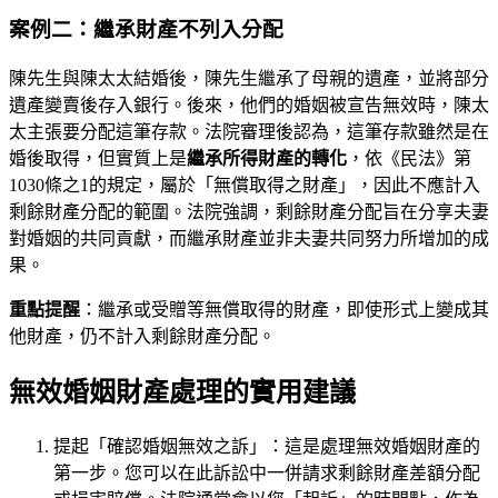
案例二：繼承財產不列入分配
陳先生與陳太太結婚後，陳先生繼承了母親的遺產，並將部分
遺產變賣後存入銀行。後來，他們的婚姻被宣告無效時，陳太
太主張要分配這筆存款。法院審理後認為，這筆存款雖然是在
婚後取得，但實質上是
繼承所得財產的轉化
，依《民法》第
1030條之1的規定，屬於「無償取得之財產」，因此不應計入
剩餘財產分配的範圍。法院強調，剩餘財產分配旨在分享夫妻
對婚姻的共同貢獻，而繼承財產並非夫妻共同努力所增加的成
果。
重點提醒
：繼承或受贈等無償取得的財產，即使形式上變成其
他財產，仍不計入剩餘財產分配。
無效婚姻財產處理的實用建議
提起「確認婚姻無效之訴」：這是處理無效婚姻財產的
第一步。您可以在此訴訟中一併請求剩餘財產差額分配