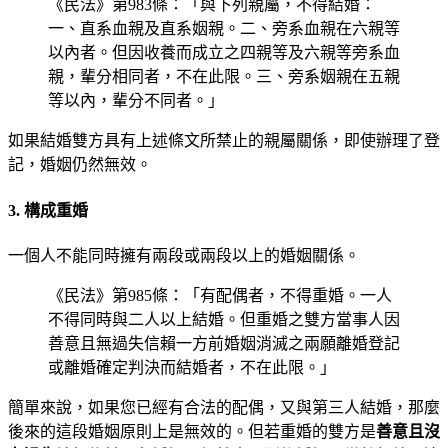
《民法》第983條：「與下列親屬，不得結婚：
一、直系血親及直系姻親。二、旁系血親在六親等
以內者。但因收養而成立之四親等及六親等旁系血
親，輩分相同者，不在此限。三、旁系姻親在五親
等以內，輩分不同者。」
如果結婚雙方具有上述條文所禁止的親屬關係，即使辦理了登
記，婚姻仍然無效。
3. 構成重婚
一個人不能同時擁有兩段或兩段以上的婚姻關係。
《民法》第985條：「有配偶者，不得重婚。一人
不得同時與二人以上結婚。但重婚之雙方當事人因
善意且無過失信賴一方前婚姻消滅之兩願離婚登記
或離婚確定判決而結婚者，不在此限。」
簡單來說，如果您已經有合法的配偶，又與第三人結婚，那麼
後來的這段婚姻原則上是無效的。但若重婚的雙方是
善意且沒