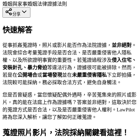
婚姻與家事
婚姻法律
證據法則
分享
快速解答
從事抓姦蒐證時，照片或影片能否作為法院證據，
並非絕對
。
法院會綜合考量蒐證手段是否合法、是否嚴重侵害他人隱私
權、以及所欲證明事實的重要性。若蒐證過程涉及
侵入住宅、
安裝針孔、暴力脅迫
等違法行為，證據很可能被排除。然而，
若是在
公開場合
或
當場發現
並在
未嚴重侵害隱私
下立即拍攝，
法院較可能採納。務必採取合法方式，避免自身觸法。
您是否曾疑惑，當您懷疑配偶外遇時，辛苦蒐集來的照片或影
片，真的能在法庭上作為證據嗎？答案並非絕對，這取決於您
的蒐證方式是否合法，以及是否嚴重侵害他人權利。LawPilot
將為您深入解析，讓您了解如何正確蒐證。
蒐證照片影片，法院採納關鍵看這裡！