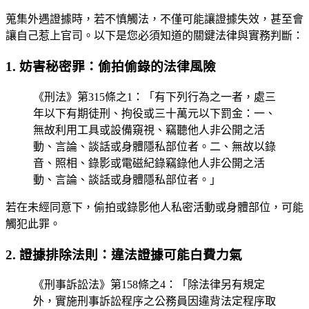
蒐集外遇證據時，若不慎觸法，不僅可能讓證據失效，甚至會
讓自己惹上官司。以下是您必須知道的關鍵法律與實務判斷：
1. 妨害秘密罪：偷拍偷錄的法律風險
《刑法》第315條之1：「有下列行為之一者，處三
年以下有期徒刑、拘役或三十萬元以下罰金：一、
無故利用工具或設備窺視、竊聽他人非公開之活
動、言論、談話或身體隱私部位者。二、無故以錄
音、照相、錄影或電磁紀錄竊錄他人非公開之活
動、言論、談話或身體隱私部位者。」
若在未經同意下，偷拍或錄影他人私密活動或身體部位，可能
觸犯此罪。
2. 證據排除法則：違法證據可能白費力氣
《刑事訴訟法》第158條之4：「除法律另有規定
外，實施刑事訴訟程序之公務員因違背法定程序取