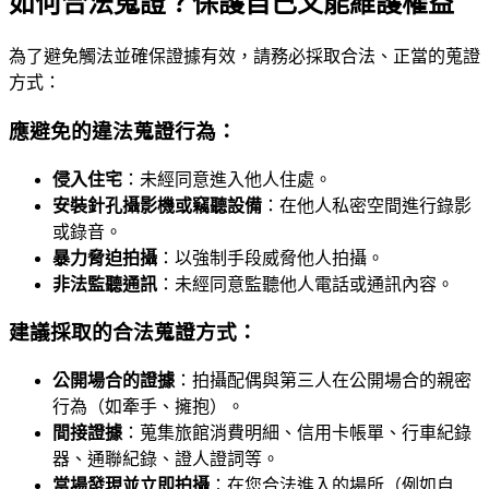
如何合法蒐證？保護自己又能維護權益
為了避免觸法並確保證據有效，請務必採取合法、正當的蒐證
方式：
應避免的違法蒐證行為：
侵入住宅
：未經同意進入他人住處。
安裝針孔攝影機或竊聽設備
：在他人私密空間進行錄影
或錄音。
暴力脅迫拍攝
：以強制手段威脅他人拍攝。
非法監聽通訊
：未經同意監聽他人電話或通訊內容。
建議採取的合法蒐證方式：
公開場合的證據
：拍攝配偶與第三人在公開場合的親密
行為（如牽手、擁抱）。
間接證據
：蒐集旅館消費明細、信用卡帳單、行車紀錄
器、通聯紀錄、證人證詞等。
當場發現並立即拍攝
：在您合法進入的場所（例如自