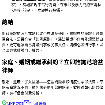
家），當場發現不當行為時，在未涉及暴力或嚴重隱私
侵害的前提下，立即進行拍攝。
總結
抓姦蒐證的照片或影片能否在法院使用，關鍵在於蒐證手段是
否合法、是否符合「比例原則」。違法蒐證不僅可能讓證據白
費，更可能讓自己身陷刑事或民事責任。請務必謹慎行事，以
合法方式維護自身權益。
家庭、婚姻或繼承糾紛？立即諮詢范培益
律師
離婚、遺產、子女監護——這些問題牽涉情感也牽涉法律。每
個家庭狀況不同，通則未必適用您的個案。歡迎聯繫
范培益律
師
，進行個案付費分析。
LINE 諮詢
Email 聯繫