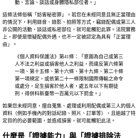
動、言論、談話或身體隱私部位者。」
這條法條俗稱「妨害秘密罪」。若您在未經同意且無正當理由
的情況下，利用錄音、錄影、拍照等方式，竊錄配偶或第三人
非公開的活動、談話或私密部位，就可能觸犯此罪。法院實務
上，即使是懷疑配偶外遇，也不一定被認定為具有「正當理
由」。
《個人資料保護法》第41條：「意圖為自己或第三
人不法之利益或損害他人之利益，而違反第六條第
一項、第十五條、第十六條、第十九條、第二十條
第一項規定，或依第二十一條限制國際傳輸之命令
或處分，足生損害於他人者，處五年以下有期徒
刑，得併科新臺幣一百萬元以下罰金。」
如果您未經同意，擅自蒐集、處理或利用配偶或第三人的個人
資料（例如手機內的對話紀錄、照片、訂單等），且逾越了特
定目的的必要範圍，並造成損害，就可能觸犯此法。
什麼是「證據能力」與「證據排除法