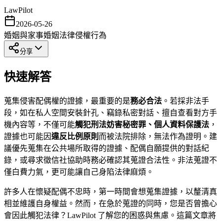
LawPilot
2026-05-26
婚姻與家事
婚姻法律
侵權行為
分享
快速解答
蒐集侵害配偶權的證據，最重要的是
務必合法
。若採非法手
段，如在私人空間安裝針孔、竊錄私密對話、擅自查看對方手
機內容等，不僅可能
觸犯刑法妨害秘密罪、個人資料保護法
，
證據也可能因
違反比例原則
而被法院排除，無法作為證明。建
議優先蒐集在公共場所取得的證據、配偶自願提供的對話紀
錄，或尋求徵信社協助時務必確認其蒐證合法性。非法蒐證不
僅白費力氣，更可能讓自己身陷法律麻煩。
許多人在懷疑配偶不忠時，第一時間會想蒐集證據，以釐清真
相並維護自身權益。然而，在急於蒐證的同時，您是否曾擔心
會因此觸犯法律？LawPilot 了解您的困惑與焦慮。這篇文章將