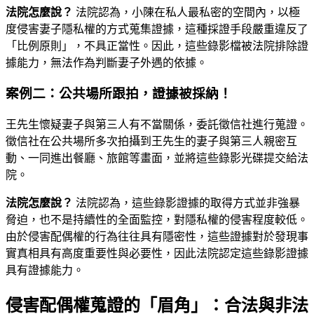
法院怎麼說？
法院認為，小陳在私人最私密的空間內，以極
度侵害妻子隱私權的方式蒐集證據，這種採證手段嚴重違反了
「比例原則」，不具正當性。因此，這些錄影檔被法院排除證
據能力，無法作為判斷妻子外遇的依據。
案例二：公共場所跟拍，證據被採納！
王先生懷疑妻子與第三人有不當關係，委託徵信社進行蒐證。
徵信社在公共場所多次拍攝到王先生的妻子與第三人親密互
動、一同進出餐廳、旅館等畫面，並將這些錄影光碟提交給法
院。
法院怎麼說？
法院認為，這些錄影證據的取得方式並非強暴
脅迫，也不是持續性的全面監控，對隱私權的侵害程度較低。
由於侵害配偶權的行為往往具有隱密性，這些證據對於發現事
實真相具有高度重要性與必要性，因此法院認定這些錄影證據
具有證據能力。
侵害配偶權蒐證的「眉角」：合法與非法