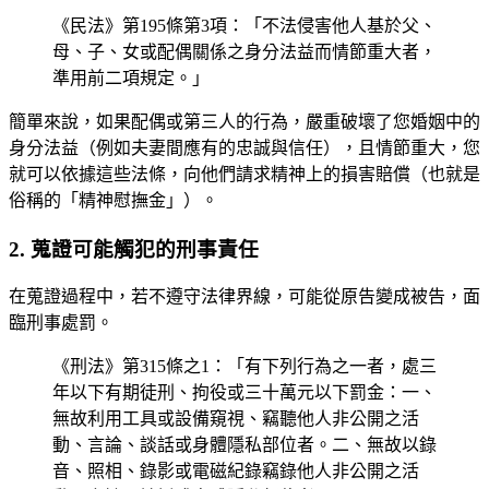
《民法》第195條第3項：「不法侵害他人基於父、
母、子、女或配偶關係之身分法益而情節重大者，
準用前二項規定。」
簡單來說，如果配偶或第三人的行為，嚴重破壞了您婚姻中的
身分法益（例如夫妻間應有的忠誠與信任），且情節重大，您
就可以依據這些法條，向他們請求精神上的損害賠償（也就是
俗稱的「精神慰撫金」）。
2. 蒐證可能觸犯的刑事責任
在蒐證過程中，若不遵守法律界線，可能從原告變成被告，面
臨刑事處罰。
《刑法》第315條之1：「有下列行為之一者，處三
年以下有期徒刑、拘役或三十萬元以下罰金：一、
無故利用工具或設備窺視、竊聽他人非公開之活
動、言論、談話或身體隱私部位者。二、無故以錄
音、照相、錄影或電磁紀錄竊錄他人非公開之活