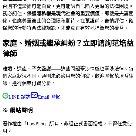
否則不僅證據可能白費，更可能讓自己陷入更深的法律困境。
務必記住，
保護隱私權是現代社會的重要價值
，即使是夫妻關
係，也應尊重彼此的合理隱私期待。在蒐證前，審慎評估，確
保您的行動符合法律規範，才能真正有效地捍衛您的權益。
家庭、婚姻或繼承糾紛？立即諮詢范培益
律師
離婚、遺產、子女監護——這些問題牽涉情感也牽涉法律。每
個家庭狀況不同，通則未必適用您的個案。歡迎聯繫
范培益律
師
，進行個案付費分析。
LINE 諮詢
Email 聯繫
※ 網站聲明
著作權由「LawPilot」所有，非經正式書面授權，不得任意使
用。