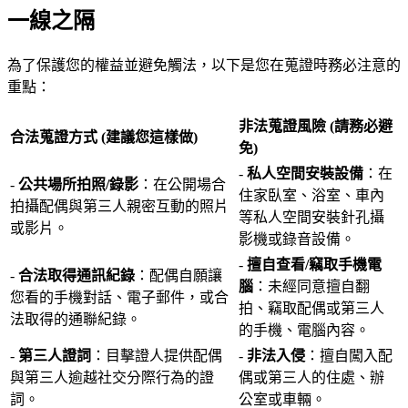
一線之隔
為了保護您的權益並避免觸法，以下是您在蒐證時務必注意的
重點：
非法蒐證風險 (請務必避
合法蒐證方式 (建議您這樣做)
免)
-
私人空間安裝設備
：在
-
公共場所拍照/錄影
：在公開場合
住家臥室、浴室、車內
拍攝配偶與第三人親密互動的照片
等私人空間安裝針孔攝
或影片。
影機或錄音設備。
-
擅自查看/竊取手機電
-
合法取得通訊紀錄
：配偶自願讓
腦
：未經同意擅自翻
您看的手機對話、電子郵件，或合
拍、竊取配偶或第三人
法取得的通聯紀錄。
的手機、電腦內容。
-
第三人證詞
：目擊證人提供配偶
-
非法入侵
：擅自闖入配
與第三人逾越社交分際行為的證
偶或第三人的住處、辦
詞。
公室或車輛。