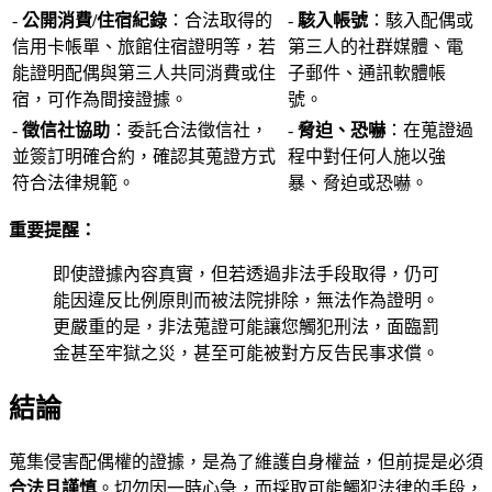
-
公開消費/住宿紀錄
：合法取得的
-
駭入帳號
：駭入配偶或
信用卡帳單、旅館住宿證明等，若
第三人的社群媒體、電
能證明配偶與第三人共同消費或住
子郵件、通訊軟體帳
宿，可作為間接證據。
號。
-
徵信社協助
：委託合法徵信社，
-
脅迫、恐嚇
：在蒐證過
並簽訂明確合約，確認其蒐證方式
程中對任何人施以強
符合法律規範。
暴、脅迫或恐嚇。
重要提醒：
即使證據內容真實，但若透過非法手段取得，仍可
能因違反比例原則而被法院排除，無法作為證明。
更嚴重的是，非法蒐證可能讓您觸犯刑法，面臨罰
金甚至牢獄之災，甚至可能被對方反告民事求償。
結論
蒐集侵害配偶權的證據，是為了維護自身權益，但前提是必須
合法且謹慎
。切勿因一時心急，而採取可能觸犯法律的手段，