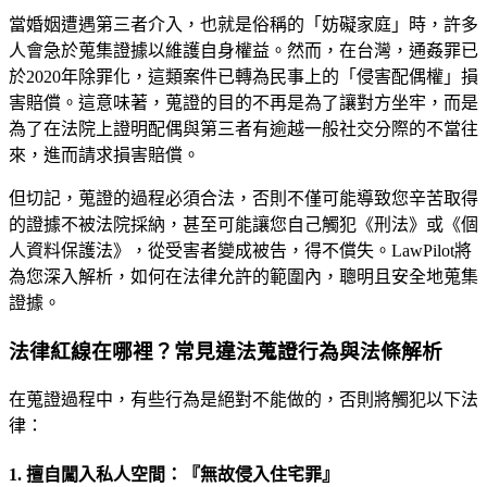
當婚姻遭遇第三者介入，也就是俗稱的「妨礙家庭」時，許多
人會急於蒐集證據以維護自身權益。然而，在台灣，通姦罪已
於2020年除罪化，這類案件已轉為民事上的「侵害配偶權」損
害賠償。這意味著，蒐證的目的不再是為了讓對方坐牢，而是
為了在法院上證明配偶與第三者有逾越一般社交分際的不當往
來，進而請求損害賠償。
但切記，蒐證的過程必須合法，否則不僅可能導致您辛苦取得
的證據不被法院採納，甚至可能讓您自己觸犯《刑法》或《個
人資料保護法》，從受害者變成被告，得不償失。LawPilot將
為您深入解析，如何在法律允許的範圍內，聰明且安全地蒐集
證據。
法律紅線在哪裡？常見違法蒐證行為與法條解析
在蒐證過程中，有些行為是絕對不能做的，否則將觸犯以下法
律：
1. 擅自闖入私人空間：『無故侵入住宅罪』