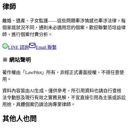
律師
離婚、遺產、子女監護——這些問題牽涉情感也牽涉法律。每
個家庭狀況不同，通則未必適用您的個案。歡迎聯繫
范培益律
師
，進行個案付費分析。
LINE 諮詢
Email 聯繫
※ 網站聲明
著作權由「LawPilot」所有，非經正式書面授權，不得任意使
用。
資料內容皆由AI生成，僅供參考，所引用資料也請自行查核
法令動態及現行有效之實務見解，不宜直接引用為主張或訴訟
用途，具體個案仍請洽詢專業律師。
其他人也問