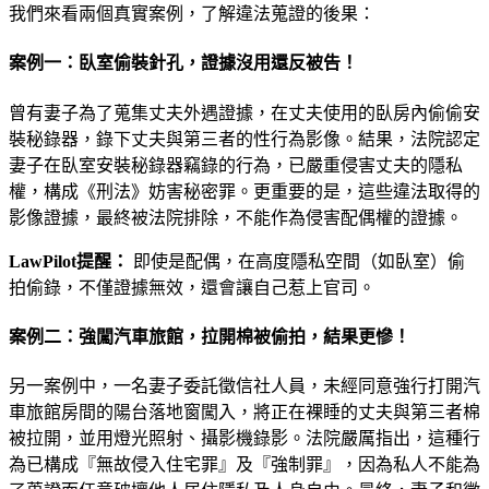
我們來看兩個真實案例，了解違法蒐證的後果：
案例一：臥室偷裝針孔，證據沒用還反被告！
曾有妻子為了蒐集丈夫外遇證據，在丈夫使用的臥房內偷偷安
裝秘錄器，錄下丈夫與第三者的性行為影像。結果，法院認定
妻子在臥室安裝秘錄器竊錄的行為，已嚴重侵害丈夫的隱私
權，構成《刑法》妨害秘密罪。更重要的是，這些違法取得的
影像證據，最終被法院排除，不能作為侵害配偶權的證據。
LawPilot提醒：
即使是配偶，在高度隱私空間（如臥室）偷
拍偷錄，不僅證據無效，還會讓自己惹上官司。
案例二：強闖汽車旅館，拉開棉被偷拍，結果更慘！
另一案例中，一名妻子委託徵信社人員，未經同意強行打開汽
車旅館房間的陽台落地窗闖入，將正在裸睡的丈夫與第三者棉
被拉開，並用燈光照射、攝影機錄影。法院嚴厲指出，這種行
為已構成『無故侵入住宅罪』及『強制罪』，因為私人不能為