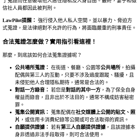
了蒐證而任意破壞他人居住隱私及人身自由。最終，妻子和徵
信社人員都因此被判刑。
LawPilot提醒：
強行侵入他人私人空間，並以暴力、脅迫方
式蒐證，是法律絕對不允許的行為，將面臨嚴重的刑事責任。
合法蒐證怎麼做？實用指引看這裡！
那麼，到底該如何合法蒐集證據呢？
公共場所蒐證：
在街道、餐廳、公園等
公共場所
，拍攝
配偶與第三人的互動，只要不涉及過度跟蹤、騷擾，且
未侵犯他人合理隱私期待，通常是合法的。
對話一方錄音：
若您是
對話的其中一方
，為了保全自身
權益而錄音，且非出於不法目的，通常不構成妨害秘密
罪。
蒐集公開資訊：
蒐集配偶在
社交媒體上公開的貼文、照
片
，或信用卡消費紀錄等公開或可合法取得的資訊。
自願提供證據：
若有
第三人自願提供證據
，且該證據本
身非透過非法手段取得，則可合法使用。