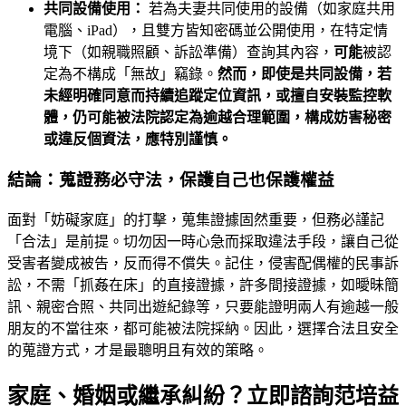
共同設備使用：
若為夫妻共同使用的設備（如家庭共用
電腦、iPad），且雙方皆知密碼並公開使用，在特定情
境下（如親職照顧、訴訟準備）查詢其內容，
可能
被認
定為不構成「無故」竊錄。
然而，即使是共同設備，若
未經明確同意而持續追蹤定位資訊，或擅自安裝監控軟
體，仍可能被法院認定為逾越合理範圍，構成妨害秘密
或違反個資法，應特別謹慎。
結論：蒐證務必守法，保護自己也保護權益
面對「妨礙家庭」的打擊，蒐集證據固然重要，但務必謹記
「合法」是前提。切勿因一時心急而採取違法手段，讓自己從
受害者變成被告，反而得不償失。記住，侵害配偶權的民事訴
訟，不需「抓姦在床」的直接證據，許多間接證據，如曖昧簡
訊、親密合照、共同出遊紀錄等，只要能證明兩人有逾越一般
朋友的不當往來，都可能被法院採納。因此，選擇合法且安全
的蒐證方式，才是最聰明且有效的策略。
家庭、婚姻或繼承糾紛？立即諮詢范培益