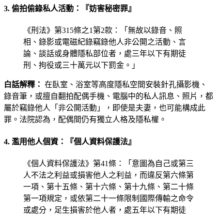
3. 偷拍偷錄私人活動：『妨害秘密罪』
《刑法》第315條之1第2款：「無故以錄音、照
相、錄影或電磁紀錄竊錄他人非公開之活動、言
論、談話或身體隱私部位者，處三年以下有期徒
刑、拘役或三十萬元以下罰金。」
白話解釋：
在臥室、浴室等高度隱私空間安裝針孔攝影機、
錄音筆，或擅自翻拍配偶手機、電腦中的私人訊息、照片，都
屬於竊錄他人「非公開活動」，即使是夫妻，也可能構成此
罪。法院認為，配偶間仍有獨立人格及隱私權。
4. 濫用他人個資：『個人資料保護法』
《個人資料保護法》第41條：「意圖為自己或第三
人不法之利益或損害他人之利益，而違反第六條第
一項、第十五條、第十六條、第十九條、第二十條
第一項規定，或依第二十一條限制國際傳輸之命令
或處分，足生損害於他人者，處五年以下有期徒