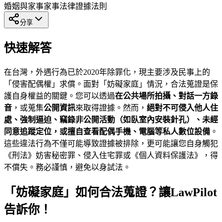
婚姻與家事
家事法律
證據法則
分享
快速解答
在台灣，外遇行為已於2020年除罪化，現主要涉及民事上的
「侵害配偶權」求償。面對「妨礙家庭」情況，合法蒐證是保
護自身權益的關鍵。您可以透過
在公共場所拍攝、對話一方錄
音
，或蒐集
公開資訊
來取得證據。然而，
絕對不可侵入他人住
處、強制逼迫、竊錄非公開活動（如臥室內安裝針孔）、未經
同意追蹤定位，或擅自查看配偶手機、電腦等私人數位設備
。
這些違法行為不僅可能導致證據被排除，更可能讓您自身觸犯
《刑法》妨害秘密罪、侵入住宅罪或《個人資料保護法》，得
不償失。務必謹慎，避免以身試法。
「妨礙家庭」如何合法蒐證？讓LawPilot
告訴你！