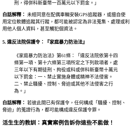
刑，得併科新臺幣一百萬元以下罰金。」
白話解釋：
未經同意在配偶車輛安裝GPS追蹤器，或擅自使
用定位軟體追蹤其行蹤，都可能被認定為非法蒐集、處理或利
用他人個人資料，甚至觸犯個資法。
5. 違反法院保護令：『家庭暴力防治法』
《家庭暴力防治法》第61條：「違反法院依第十四
條第一項、第十六條第三項所定之下列款項者，處
三年以下有期徒刑、拘役或科或併科新臺幣十萬元
以下罰金：一、禁止實施身體或精神不法侵害。
二、禁止騷擾、控制、脅迫或其他不法侵害之行
為。」
白話解釋：
若彼此間已有保護令，任何構成「騷擾、控制、
脅迫」的蒐證行為，都可能構成違反保護令罪。
活生生的教訓：真實案例告訴你這些不能做！