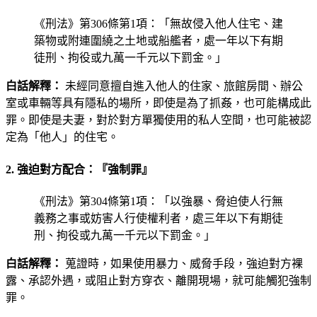
《刑法》第306條第1項：「無故侵入他人住宅、建
築物或附連圍繞之土地或船艦者，處一年以下有期
徒刑、拘役或九萬一千元以下罰金。」
白話解釋：
未經同意擅自進入他人的住家、旅館房間、辦公
室或車輛等具有隱私的場所，即使是為了抓姦，也可能構成此
罪。即使是夫妻，對於對方單獨使用的私人空間，也可能被認
定為「他人」的住宅。
2. 強迫對方配合：『強制罪』
《刑法》第304條第1項：「以強暴、脅迫使人行無
義務之事或妨害人行使權利者，處三年以下有期徒
刑、拘役或九萬一千元以下罰金。」
白話解釋：
蒐證時，如果使用暴力、威脅手段，強迫對方裸
露、承認外遇，或阻止對方穿衣、離開現場，就可能觸犯強制
罪。