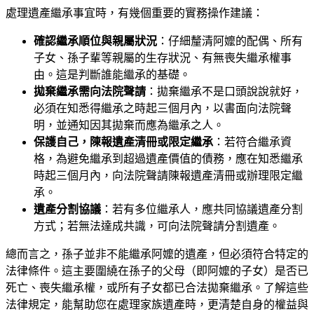
處理遺產繼承事宜時，有幾個重要的實務操作建議：
確認繼承順位與親屬狀況
：仔細釐清阿嬤的配偶、所有
子女、孫子輩等親屬的生存狀況、有無喪失繼承權事
由。這是判斷誰能繼承的基礎。
拋棄繼承需向法院聲請
：拋棄繼承不是口頭說說就好，
必須在知悉得繼承之時起三個月內，以書面向法院聲
明，並通知因其拋棄而應為繼承之人。
保護自己，陳報遺產清冊或限定繼承
：若符合繼承資
格，為避免繼承到超過遺產價值的債務，應在知悉繼承
時起三個月內，向法院聲請陳報遺產清冊或辦理限定繼
承。
遺產分割協議
：若有多位繼承人，應共同協議遺產分割
方式；若無法達成共識，可向法院聲請分割遺產。
總而言之，孫子並非不能繼承阿嬤的遺產，但必須符合特定的
法律條件。這主要圍繞在孫子的父母（即阿嬤的子女）是否已
死亡、喪失繼承權，或所有子女都已合法拋棄繼承。了解這些
法律規定，能幫助您在處理家族遺產時，更清楚自身的權益與