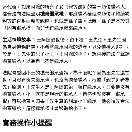
這代表，如果阿嬤的所有子女（親等最近的第一順位繼承人）
都合法向法院聲明
拋棄繼承權
，那麼繼承權就會順位移轉給次
親等的直系血親卑親屬，也就是孫子輩。此時，孫子是基於其
「固有繼承權」而非代位繼承權來繼承。
生活情境故事：
王阿嬤過世後，留下獨子王先生。王先生因
為自身債務問題，不希望繼承阿嬤的遺產，以免債權人追討。
於是，王先生的兒子小王（王阿嬤的孫子）想直接向法院聲請
拋棄繼承，以為自己不是繼承人。
法院會駁回小王的拋棄繼承聲請。為什麼呢？因為王先生還在
世，且沒有喪失繼承權，也沒有拋棄繼承。根據「親等近者為
先」原則，王先生才是王阿嬤的第一順位繼承人。只要他沒有
拋棄繼承，小王就不是現行的繼承人，自然也就沒有「繼承
權」可以拋棄。如果王先生真的想讓小王繼承，他必須先合法
拋棄繼承，這樣繼承權才會移轉給小王。
實務操作小提醒