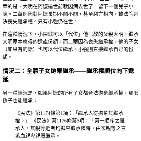
幸的是，大明在阿嬤過世前就因病去世了，留下一個兒子小
陳。二華則因對阿嬤長期不聞不問，甚至惡言相向，被法院判
決喪失繼承權。只有小強仍在世。
在這種情況下，小陳就可以「代位」他已故的父親大明，繼承
大明原本應得的遺產份額。而二華因為喪失繼承權，他的子女
（如果有的話）也可以代位繼承。小強則直接繼承自己的份
額。
情況二：全體子女拋棄繼承——繼承權順位向下遞
延
另一種情況是，如果阿嬤的所有子女都合法拋棄繼承權，那麼
孫子也能繼承：
《民法》第1174條第1項：「繼承人得拋棄其繼承
權。」 《民法》第1176條第5項：「第一順序之繼
承人，其親等近者均拋棄繼承權時，由次親等之直
系血親卑親屬繼承。」