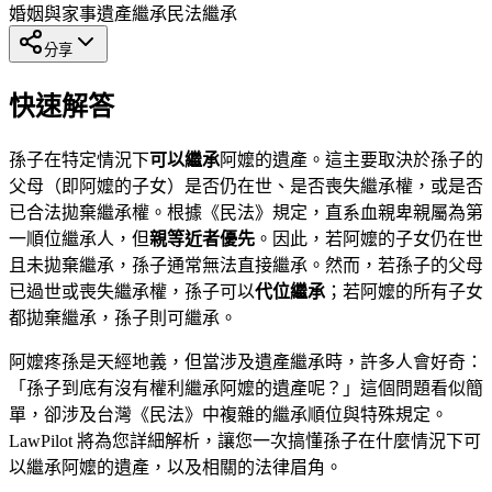
婚姻與家事
遺產繼承
民法繼承
分享
快速解答
孫子在特定情況下
可以繼承
阿嬤的遺產。這主要取決於孫子的
父母（即阿嬤的子女）是否仍在世、是否喪失繼承權，或是否
已合法拋棄繼承權。根據《民法》規定，直系血親卑親屬為第
一順位繼承人，但
親等近者優先
。因此，若阿嬤的子女仍在世
且未拋棄繼承，孫子通常無法直接繼承。然而，若孫子的父母
已過世或喪失繼承權，孫子可以
代位繼承
；若阿嬤的所有子女
都拋棄繼承，孫子則可繼承。
阿嬤疼孫是天經地義，但當涉及遺產繼承時，許多人會好奇：
「孫子到底有沒有權利繼承阿嬤的遺產呢？」這個問題看似簡
單，卻涉及台灣《民法》中複雜的繼承順位與特殊規定。
LawPilot 將為您詳細解析，讓您一次搞懂孫子在什麼情況下可
以繼承阿嬤的遺產，以及相關的法律眉角。