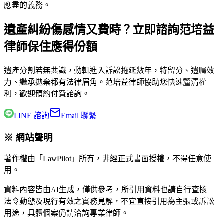
應盡的義務。
遺產糾紛傷感情又費時？立即諮詢范培益
律師保住應得份額
遺產分割若無共識，動輒進入訴訟拖延數年，特留分、遺囑效
力、繼承拋棄都有法律眉角。
范培益律師
協助您快速釐清權
利，歡迎預約付費諮詢。
LINE 諮詢
Email 聯繫
※ 網站聲明
著作權由「LawPilot」所有，非經正式書面授權，不得任意使
用。
資料內容皆由AI生成，僅供參考，所引用資料也請自行查核
法令動態及現行有效之實務見解，不宜直接引用為主張或訴訟
用途，具體個案仍請洽詢專業律師。