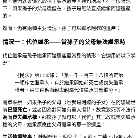
權，他們就會優先於孫子繼承遺產。換句話說，在一般情況
下，如果孫子的父母還健在，孫子是無法直接繼承阿嬤遺產
的。
然而，仍有兩種主要情況，孫子可以繼承阿嬤的遺產：
情況一：代位繼承——當孫子的父母無法繼承時
代位繼承是孫子繼承阿嬤遺產最常見的情形。它適用於以下狀
況：
《民法》第1140條：「第一千一百三十八條所定第
一順序之繼承人，有於繼承開始前死亡或喪失繼承
權者，由其直系血親卑親屬代位繼承其應繼分。」
簡單來說，如果孫子的父母（也就是阿嬤的子女）在阿嬤過世
前
已經死亡
，或者因為對阿嬤有重大虐待、故意致死等不法行
為而
喪失繼承權
，那麼孫子就可以「代位」其已故或喪失繼承
權的父母，繼承原應由父母繼承的那一份遺產。
生活情境故事：
陳阿嬤有三個兒子：大明、二華、小強。不