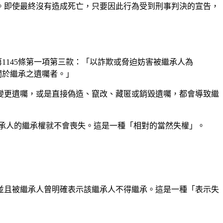
。即使最終沒有造成死亡，只要因此行為受到刑事判決的宣告，
1145條第一項第三款：「以詐欺或脅迫妨害被繼承人為
關於繼承之遺囑者。」
變更遺囑，或是直接偽造、竄改、藏匿或銷毀遺囑，都會導致繼
承人的繼承權就不會喪失。這是一種「相對的當然失權」。
並且被繼承人曾明確表示該繼承人不得繼承。這是一種「表示失