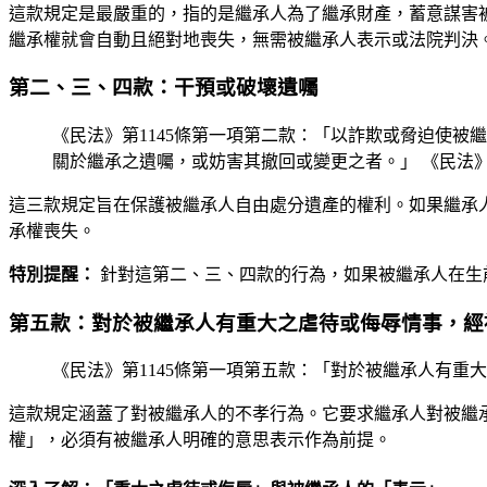
這款規定是最嚴重的，指的是繼承人為了繼承財產，蓄意謀害
繼承權就會自動且絕對地喪失，無需被繼承人表示或法院判決
第二、三、四款：干預或破壞遺囑
《民法》第1145條第一項第二款：「以詐欺或脅迫使被
關於繼承之遺囑，或妨害其撤回或變更之者。」 《民法》
這三款規定旨在保護被繼承人自由處分遺產的權利。如果繼承
承權喪失。
特別提醒：
針對這第二、三、四款的行為，如果被繼承人在生
第五款：對於被繼承人有重大之虐待或侮辱情事，經
《民法》第1145條第一項第五款：「對於被繼承人有重
這款規定涵蓋了對被繼承人的不孝行為。它要求繼承人對被繼
權」，必須有被繼承人明確的意思表示作為前提。