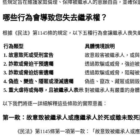
些規定旨在維護家庭倫理、保障被繼承人的意願自由，並確保
哪些行為會導致您失去繼承權？
根據《民法》第1145條的規定，以下五種行為會讓繼承人喪失
行為類型
具體情境說明
1. 故意致死或受刑宣告
故意殺害被繼承人，或與
2. 詐欺或脅迫干預遺囑
透過欺騙或威脅，強迫被
3. 詐欺或脅迫妨害遺囑
透過欺騙或威脅，阻礙被
4. 偽造、變造、隱匿或湮滅遺囑
偽造、竄改、藏匿或銷毀
5. 重大虐待或侮辱，且被繼承人表示
對被繼承人有嚴重的身體
以下我們將逐一詳細解釋這些條款的實際意義：
第一款：故意致被繼承人或應繼承人於死或雖未致死
《民法》第1145條第一項第一款：「故意致被繼承人或