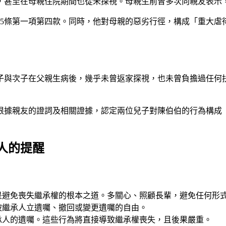
，甚至在母親住院期間也從未探視。母親生前曾多次向親友表示
45條第一項第四款。同時，他對母親的惡劣行徑，構成「重大
子與次子在父親生病後，幾乎未曾返家探視，也未曾負擔過任何
根據親友的證詞及相關證據，認定兩位兒子對陳伯伯的行為構成
人的提醒
是避免喪失繼承權的根本之道。多關心、照顧長輩，避免任何形
被繼承人立遺囑、撤回或變更遺囑的自由。
承人的遺囑。這些行為將直接導致繼承權喪失，且後果嚴重。