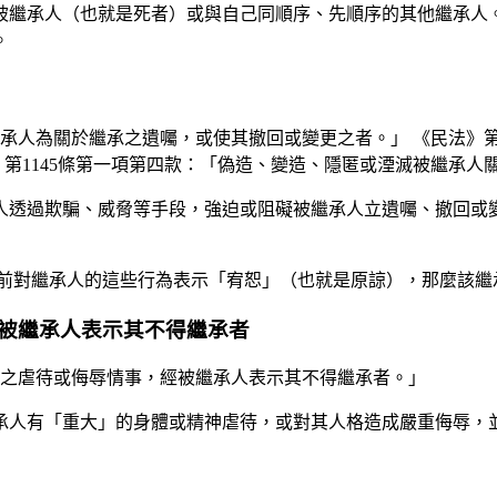
被繼承人（也就是死者）或與自己同順序、先順序的其他繼承人
。
繼承人為關於繼承之遺囑，或使其撤回或變更之者。」 《民法》第
第1145條第一項第四款：「偽造、變造、隱匿或湮滅被繼承人
人透過欺騙、威脅等手段，強迫或阻礙被繼承人立遺囑、撤回或
前對繼承人的這些行為表示「宥恕」（也就是原諒），那麼該繼
被繼承人表示其不得繼承者
大之虐待或侮辱情事，經被繼承人表示其不得繼承者。」
承人有「重大」的身體或精神虐待，或對其人格造成嚴重侮辱，