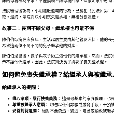
床的母親極為不孝，不僅換鎖不讓母親回家，還搬走家中財物
法院審理後認為，小明隱匿遺囑的行為，已觸犯《民法》第11
款。最終，法院判決小明喪失繼承權，無權分割遺產。
故事二：長期不顧父母，繼承權也可能不保
陳伯伯臥病在床多年，生活起居主要由其他親友照料，他的長
希望這兩位不聞不問的兒子繼承他的財產。
陳伯伯過世後，長子與次子仍主張他們的繼承權。然而，法院
示不讓他們繼承。因此，法院判決長子與次子喪失繼承權。
如何避免喪失繼承權？給繼承人與被繼承
給繼承人的提醒：
盡心孝順，履行扶養義務：
這是最基本的家庭倫理，也
尊重被繼承人意願：
切勿以任何欺騙或威脅手段，干預
妥善對待遺囑：
絕對不要偽造、變造、隱匿或銷毀被繼