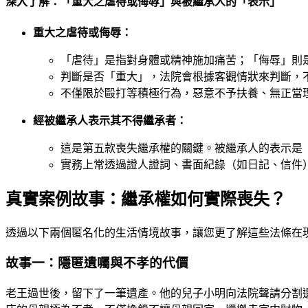
深入了解：「重大之虐待或侮辱」與被繼承人的「表示」
重大之虐待或侮辱：
「虐待」是指對身體或精神施加痛苦；「侮辱」則
判斷是否「重大」，法院會根據客觀情狀來判斷，
不僅限於毆打等積極行為，惡意不予扶養、無正當
經被繼承人表示其不得繼承者：
這是第五款喪失繼承權的關鍵。被繼承人的表示是
實務上常透過證人證詞、書面紀錄（如日記、信件
真實案例故事：繼承權如何實際喪失？
透過以下兩個匿名化的生活情境故事，讓您更了解這些法條在
故事一：隱匿遺囑與不孝的代價
老王過世後，留下了一筆遺產。他的兒子小明向法院聲請分割