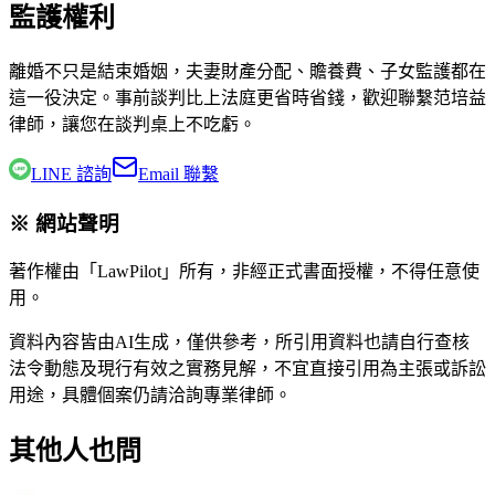
監護權利
離婚不只是結束婚姻，夫妻財產分配、贍養費、子女監護都在
這一役決定。事前談判比上法庭更省時省錢，歡迎聯繫
范培益
律師
，讓您在談判桌上不吃虧。
LINE 諮詢
Email 聯繫
※ 網站聲明
著作權由「LawPilot」所有，非經正式書面授權，不得任意使
用。
資料內容皆由AI生成，僅供參考，所引用資料也請自行查核
法令動態及現行有效之實務見解，不宜直接引用為主張或訴訟
用途，具體個案仍請洽詢專業律師。
其他人也問