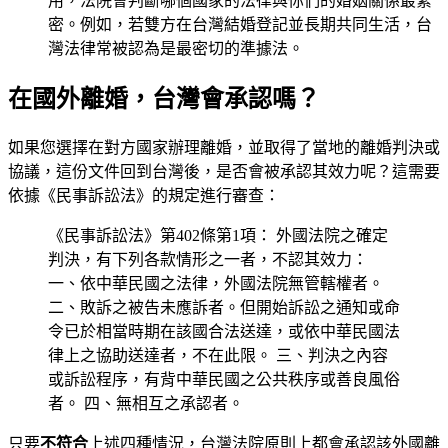
用，法院會判斷哪個國家的法律與你們的婚姻關係最緊
密。例如，若雙方在台灣結婚登記並長期共同生活，台
灣法律常被認為是最密切的準據法。
在國外離婚，台灣會承認嗎？
如果您選擇在對方國家辦理離婚，並取得了當地的離婚判決或
協議，這份文件回到台灣後，是否會被承認其效力呢？這需要
依據《民事訴訟法》的規定進行審查：
《民事訴訟法》第402條第1項： 外國法院之確定
判決，有下列各款情形之一者，不認其效力：
一、依中華民國之法律，外國法院無管轄權者。
二、敗訴之被告未應訴者。但開始訴訟之通知或命
令已於相當時期在該國合法送達，或依中華民國法
律上之協助送達者，不在此限。 三、判決之內容
或訴訟程序，有背中華民國之公共秩序或善良風俗
者。 四、無相互之承認者。
只要
不符合
上述四種情況，台灣法院原則上都會承認該外國離