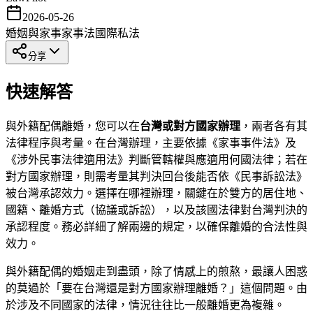
2026-05-26
婚姻與家事
家事法
國際私法
分享
快速解答
與外籍配偶離婚，您可以在
台灣或對方國家辦理
，兩者各有其
法律程序與考量。在台灣辦理，主要依據《家事事件法》及
《涉外民事法律適用法》判斷管轄權與應適用何國法律；若在
對方國家辦理，則需考量其判決回台後能否依《民事訴訟法》
被台灣承認效力。選擇在哪裡辦理，關鍵在於雙方的居住地、
國籍、離婚方式（協議或訴訟），以及該國法律對台灣判決的
承認程度。務必詳細了解兩邊的規定，以確保離婚的合法性與
效力。
與外籍配偶的婚姻走到盡頭，除了情感上的煎熬，最讓人困惑
的莫過於「要在台灣還是對方國家辦理離婚？」這個問題。由
於涉及不同國家的法律，情況往往比一般離婚更為複雜。