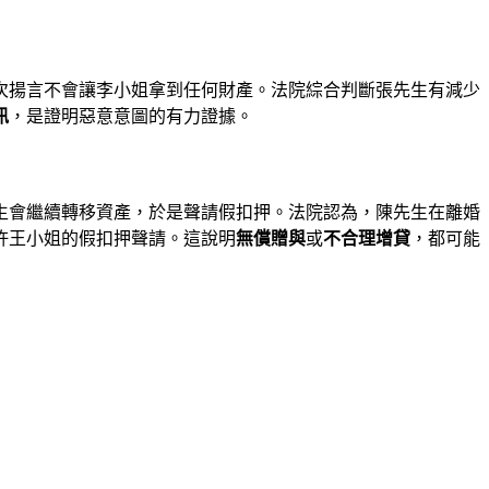
次揚言不會讓李小姐拿到任何財產。法院綜合判斷張先生有減少
訊
，是證明惡意意圖的有力證據。
生會繼續轉移資產，於是聲請假扣押。法院認為，陳先生在離婚
許王小姐的假扣押聲請。這說明
無償贈與
或
不合理增貸
，都可能