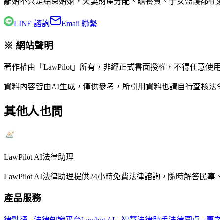
離婚不只是結束婚姻，夫妻財產分配、贍養費、子女監護都在
LINE 諮詢
Email 聯繫
※ 網站聲明
著作權由「LawPilot」所有，非經正式書面授權，不得任意使
資料內容皆由AI生成，僅供參考，所引用資料也請自行查核
其他人也問
LawPilot AI法律助理
LawPilot AI法律助理提供24小時免費法律諮詢，隨時
產品服務
律點通 - 法律知識平台
Lawbot AI - 智慧法律助手
法律圓桌 - 