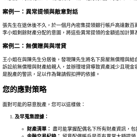
案例一：異常提領與敵意對話
張先生在退休後不久，於一個月內密集提領銀行帳戶高達數百
李小姐剩餘財產分配的意圖，將這些異常提領的金額追加計算
案例二：無償贈與與增貸
王小姐在與陳先生分居後，發現陳先生將名下房屋無償贈與給
訴訟前無償贈與財產給親人，並辦理增貸導致資產減少且現金
是脫產的警訊，足以作為聲請假扣押的依據。
您的應對策略
面對可能的惡意脫產，您可以這樣做：
及早蒐集證據：
財產清單：
盡可能掌握配偶名下所有財產資訊，包
金融交易紀錄：
留意配偶帳戶是否有異常大額提領