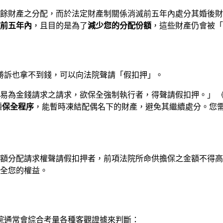
對於剩餘財產之分配，而於法定財產制關係消滅前五年內處分其婚後
前五年內
，且目的是為了
減少您的分配份額
，這些財產仍會被「
勝訴也拿不到錢，可以向法院聲請「假扣押」。
得易為金錢請求之請求，欲保全強制執行者，得聲請假扣押。」 《
種
保全程序
，能暫時凍結配偶名下的財產，避免其繼續處分。您
產差額分配請求權聲請假扣押者，前項法院所命供擔保之金額不得
全您的權益。
院通常會綜合考量各種客觀證據來判斷：