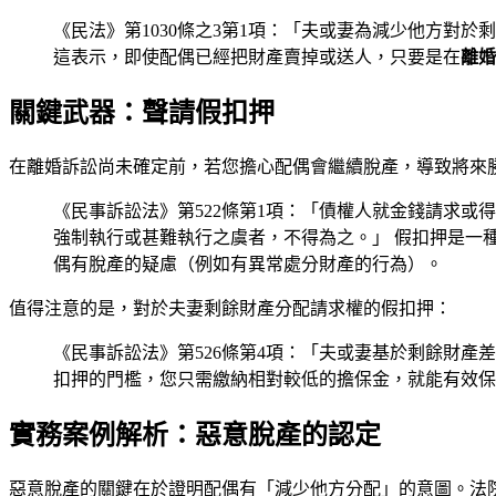
《民法》第1030條之3第1項：「夫或妻為減少他方
這表示，即使配偶已經把財產賣掉或送人，只要是在
離婚
關鍵武器：聲請假扣押
在離婚訴訟尚未確定前，若您擔心配偶會繼續脫產，導致將來
《民事訴訟法》第522條第1項：「債權人就金錢請求或
強制執行或甚難執行之虞者，不得為之。」 假扣押是一
偶有脫產的疑慮（例如有異常處分財產的行為）。
值得注意的是，對於夫妻剩餘財產分配請求權的假扣押：
《民事訴訟法》第526條第4項：「夫或妻基於剩餘財
扣押的門檻，您只需繳納相對較低的擔保金，就能有效保
實務案例解析：惡意脫產的認定
惡意脫產的關鍵在於證明配偶有「減少他方分配」的意圖。法