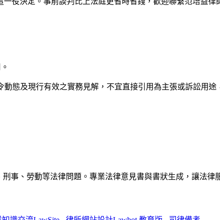
這一役決定。事前談判比上法庭更省時省錢，歡迎聯繫
范培益律
用。
法令動態及現行有效之實務見解，不宜直接引用為主張或訴訟用途
解答民事、刑事、勞動等法律問題。專業法律意見書與書狀生成，讓法
專業知識交流
LawSite - 律所網站設計
Lawbot 教育版 - 司律備考