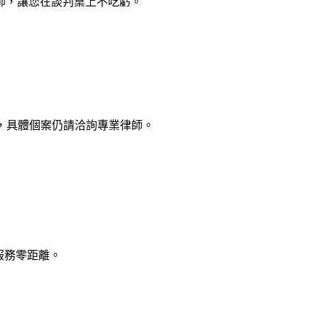
師
，讓您在談判桌上不吃虧。
，具體個案仍請洽詢專業律師。
律服務零距離。