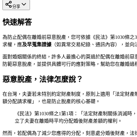
分享
快速解答
為防止配偶在離婚前惡意脫產，您可依據《民法》第1030條
求權，應
及早蒐集證據
（如異常交易紀錄、通訊內容），並向
面對婚姻關係的終結，許多人最擔心的莫過於配偶在離婚前惡意
防範惡意脫產，並提供具體可行的應對策略，幫助您在離婚過
惡意脫產，法律怎麼說？
在台灣，夫妻若未特別約定財產制度，原則上適用「法定財產
額分配請求權」，也是防止脫產的核心基礎。
《民法》第1030條之1第1項：「法定財產制關係消滅
立了夫妻在離婚時平均分配婚後財產差額的權利。
然而，若配偶為了減少您應得的分配，刻意處分婚後財產，法