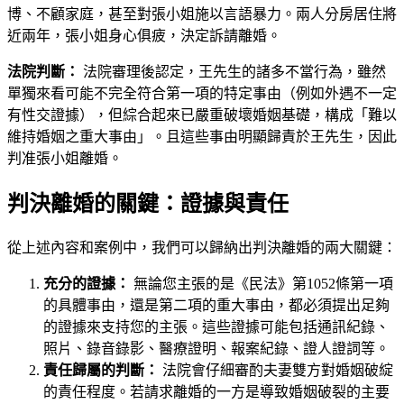
博、不顧家庭，甚至對張小姐施以言語暴力。兩人分房居住將
近兩年，張小姐身心俱疲，決定訴請離婚。
法院判斷：
法院審理後認定，王先生的諸多不當行為，雖然
單獨來看可能不完全符合第一項的特定事由（例如外遇不一定
有性交證據），但綜合起來已嚴重破壞婚姻基礎，構成「難以
維持婚姻之重大事由」。且這些事由明顯歸責於王先生，因此
判准張小姐離婚。
判決離婚的關鍵：證據與責任
從上述內容和案例中，我們可以歸納出判決離婚的兩大關鍵：
充分的證據：
無論您主張的是《民法》第1052條第一項
的具體事由，還是第二項的重大事由，都必須提出足夠
的證據來支持您的主張。這些證據可能包括通訊紀錄、
照片、錄音錄影、醫療證明、報案紀錄、證人證詞等。
責任歸屬的判斷：
法院會仔細審酌夫妻雙方對婚姻破綻
的責任程度。若請求離婚的一方是導致婚姻破裂的主要