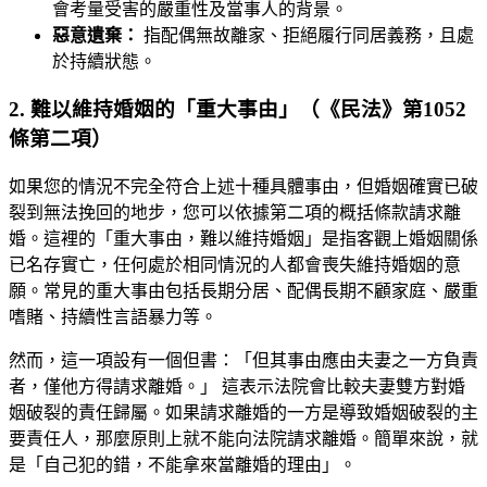
會考量受害的嚴重性及當事人的背景。
惡意遺棄：
指配偶無故離家、拒絕履行同居義務，且處
於持續狀態。
2. 難以維持婚姻的「重大事由」（《民法》第1052
條第二項）
如果您的情況不完全符合上述十種具體事由，但婚姻確實已破
裂到無法挽回的地步，您可以依據第二項的概括條款請求離
婚。這裡的「重大事由，難以維持婚姻」是指客觀上婚姻關係
已名存實亡，任何處於相同情況的人都會喪失維持婚姻的意
願。常見的重大事由包括長期分居、配偶長期不顧家庭、嚴重
嗜賭、持續性言語暴力等。
然而，這一項設有一個但書：「但其事由應由夫妻之一方負責
者，僅他方得請求離婚。」 這表示法院會比較夫妻雙方對婚
姻破裂的責任歸屬。如果請求離婚的一方是導致婚姻破裂的主
要責任人，那麼原則上就不能向法院請求離婚。簡單來說，就
是「自己犯的錯，不能拿來當離婚的理由」。