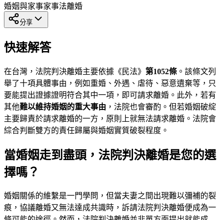
婚姻與家事
家事法
離婚
分享
快速解答
在台灣，法院判決離婚主要依據《民法》
第1052條
。該條文列
舉了十項具體事由，例如重婚、外遇、虐待、惡意遺棄等，只
要能提出證據證明符合其中一項，即可請求離婚。此外，若有
其他
難以維持婚姻的重大事由
，法院也會審酌。但若婚姻破綻
主要歸責於請求離婚的一方，原則上就無法請求離婚。法院會
綜合判斷雙方的責任歸屬與婚姻實質破裂程度。
當婚姻走到盡頭，法院判決離婚是您的選
擇嗎？
婚姻關係的維繫是一門學問，但當夫妻之間出現難以彌補的裂
痕，協議離婚又無法達成共識時，訴請法院判決離婚便成為一
條可能的途徑。然而，法院判決離婚並非單方面提出就能成