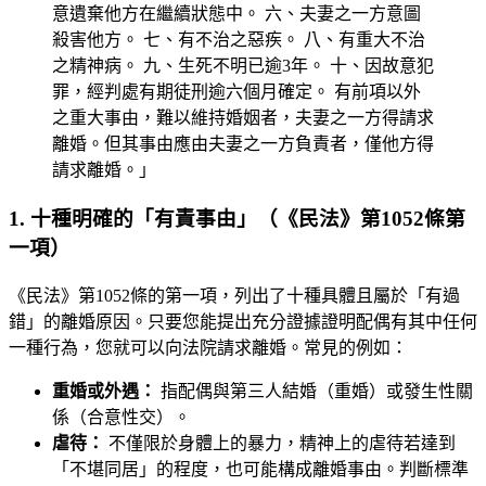
意遺棄他方在繼續狀態中。 六、夫妻之一方意圖
殺害他方。 七、有不治之惡疾。 八、有重大不治
之精神病。 九、生死不明已逾3年。 十、因故意犯
罪，經判處有期徒刑逾六個月確定。 有前項以外
之重大事由，難以維持婚姻者，夫妻之一方得請求
離婚。但其事由應由夫妻之一方負責者，僅他方得
請求離婚。」
1. 十種明確的「有責事由」（《民法》第1052條第
一項）
《民法》第1052條的第一項，列出了十種具體且屬於「有過
錯」的離婚原因。只要您能提出充分證據證明配偶有其中任何
一種行為，您就可以向法院請求離婚。常見的例如：
重婚或外遇：
指配偶與第三人結婚（重婚）或發生性關
係（合意性交）。
虐待：
不僅限於身體上的暴力，精神上的虐待若達到
「不堪同居」的程度，也可能構成離婚事由。判斷標準