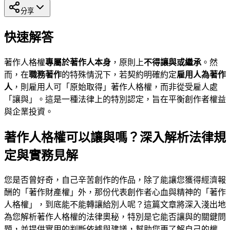
分享
快速解答
著作人格權
專屬於著作人本身
，原則上
不得讓與或繼承
。然
而，在
職務著作
的特殊情況下，若契約明確約定
雇用人為著作
人
，則雇用人可「原始取得」著作人格權，而非從受雇人處
「讓與」。這是一種法律上的特別認定，旨在平衡創作者權益
與企業投資。
著作人格權可以讓與嗎？深入解析法律規
定與實務見解
您是否曾好奇，自己辛苦創作的作品，除了能讓您獲得經濟報
酬的「著作財產權」外，那份代表創作者心血與精神的「著作
人格權」，到底能不能轉讓給別人呢？這篇文章將深入淺出地
為您解析著作人格權的法律奧秘，特別是它能否讓與的關鍵問
題，並提供實用的判斷依據與建議，幫助您更了解自己的權