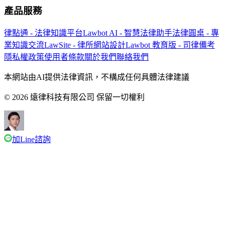
產品服務
律點通 - 法律知識平台
Lawbot AI - 智慧法律助手
法律圓桌 - 專
業知識交流
LawSite - 律所網站設計
Lawbot 教育版 - 司律備考
隱私權政策
使用者條款
關於我們
聯絡我們
本網站由AI提供法律資訊，不構成任何具體法律建議
© 2026 遠律科技有限公司 保留一切權利
加Line諮詢