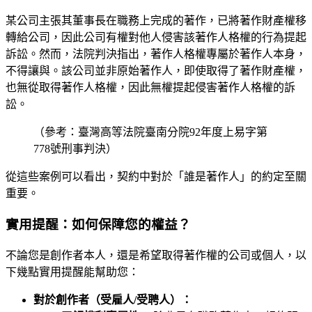
某公司主張其董事長在職務上完成的著作，已將著作財產權移
轉給公司，因此公司有權對他人侵害該著作人格權的行為提起
訴訟。然而，法院判決指出，著作人格權專屬於著作人本身，
不得讓與。該公司並非原始著作人，即使取得了著作財產權，
也無從取得著作人格權，因此無權提起侵害著作人格權的訴
訟。
（參考：臺灣高等法院臺南分院92年度上易字第
778號刑事判決）
從這些案例可以看出，契約中對於「誰是著作人」的約定至關
重要。
實用提醒：如何保障您的權益？
不論您是創作者本人，還是希望取得著作權的公司或個人，以
下幾點實用提醒能幫助您：
對於創作者（受雇人/受聘人）：