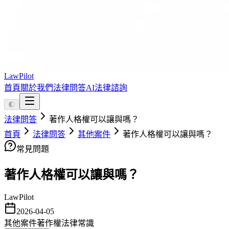
LawPilot
首頁
關於我們
法律問答
AI法律諮詢
🌓
法律問答
著作人格權可以讓與嗎？
首頁
法律問答
其他案件
著作人格權可以讓與嗎？
常見問題
著作人格權可以讓與嗎？
LawPilot
2026-04-05
其他案件
著作權
法律常識