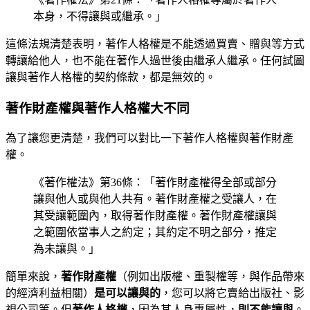
本身，不得讓與或繼承。」
這條法規清楚表明，著作人格權是不能透過買賣、贈與等方式
轉讓給他人，也不能在著作人過世後由繼承人繼承。任何試圖
讓與著作人格權的契約條款，都是無效的。
著作財產權與著作人格權大不同
為了讓您更清楚，我們可以對比一下著作人格權與著作財產
權。
《著作權法》第36條：「著作財產權得全部或部分
讓與他人或與他人共有。著作財產權之受讓人，在
其受讓範圍內，取得著作財產權。著作財產權讓與
之範圍依當事人之約定；其約定不明之部分，推定
為未讓與。」
簡單來說，
著作財產權
（例如出版權、重製權等，與作品帶來
的經濟利益相關）
是可以讓與的
，您可以將它賣給出版社、影
視公司等。但
著作人格權
，因為其人身專屬性，
則不能讓與
。