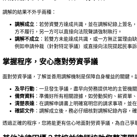
調解的結果不外乎兩種：
調解成立
：若勞資雙方達成共識，並在調解紀錄上簽名，
方不履行，另一方可以直接向法院聲請強制執行。
調解不成立
：若雙方未能達成共識，或一方無正當理由缺
例如申請仲裁（針對特定爭議）或直接向法院提起民事訴
掌握程序，安心應對勞資爭議
面對勞資爭議，了解並善用調解機制是保障自身權益的關鍵。
及早行動
：一旦發生爭議，盡早向勞務提供地的主管機關
備齊資料
：準備好所有相關證據，如勞動契約、薪資單、
清楚表達
：在調解申請書上明確寫明您的請求事項，並在
確認文件
：調解成立後，務必仔細核對調解紀錄內容，確
透過正確的程序，您將能更有信心地面對勞資爭議，為自己爭