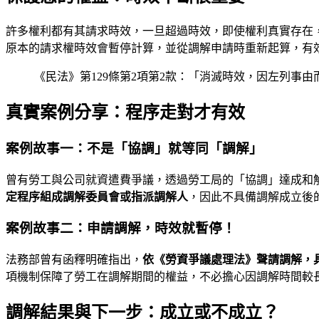
許多權利都有其請求時效，一旦超過時效，即使權利真實存在
原本的請求權時效會暫停計算，並從調解申請時重新起算，有
《民法》第129條第2項第2款：「消滅時效，因左列事
真實案例分享：程序走對才有效
案例故事一：不是「協調」就等同「調解」
曾有勞工與公司就資遣費爭議，透過勞工局的「協調」達成和
定程序組成調解委員會或指派調解人
，因此不具備調解成立後
案例故事二：申請調解，時效就暫停！
法務部曾有函釋明確指出，
依《勞資爭議處理法》聲請調解，
項機制保障了勞工在調解期間的權益，不必擔心因調解時間較
調解結果與下一步：成立或不成立？