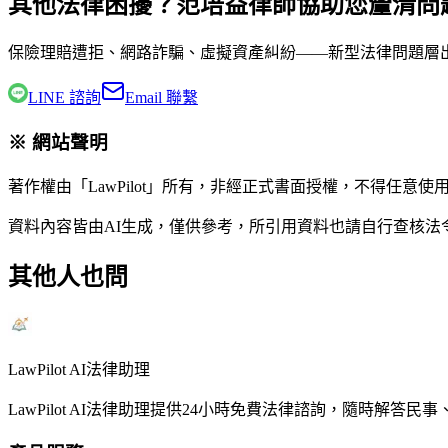
其他法律困擾？范培益律師協助您釐清問
保險理賠遭拒、網路詐騙、虛擬資產糾紛——新型法律問題層
LINE 諮詢
Email 聯繫
※ 網站聲明
著作權由「LawPilot」所有，非經正式書面授權，不得任意使
資料內容皆由AI生成，僅供參考，所引用資料也請自行查核
其他人也問
LawPilot AI法律助理
LawPilot AI法律助理提供24小時免費法律諮詢，隨時