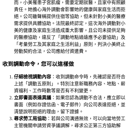
而，小美罹患子宮肌瘤，需要定期就醫，且家中有照顧
責任。她擔心海外調動會影響她的健康與家庭生活而拒
絕。公司雖聲稱提供住宿等協助，但未針對小美的醫療
需求提供具體協助。法院最終認定，這次海外調動對小
美的健康及家庭生活造成重大影響，且公司未提供足夠
的醫療協助，違反了「調動地點過遠應予必要協助」及
「考量勞工及其家庭之生活利益」原則，判決小美終止
勞動契約合法，公司應給付資遣費。
收到調動命令，您可以這樣做
仔細檢視調動內容
：收到調動命令時，先確認是否符合
上述「調動五原則」。特別注意新職務內容、地點、薪
資福利、工作時數等是否有不利變更。
立即書面表達異議
：如果您認為調動不合法，應立即以
書面（例如存證信函、電子郵件）向公司表達拒絕，並
清楚說明拒絕的理由，留下證據。
尋求勞工局協助
：若與公司溝通無效，可以向當地勞工
主管機關申請勞資爭議調解，尋求公正第三方協助解