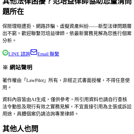
其他法律困擾？范培益律師協助您釐清問
題所在
保險理賠遭拒、網路詐騙、虛擬資產糾紛——新型法律問題層
出不窮。歡迎聯繫
范培益律師
，依最新實務見解為您進行個案
分析。
LINE 諮詢
Email 聯繫
※ 網站聲明
著作權由「LawPilot」所有，非經正式書面授權，不得任意使
用。
資料內容皆由AI生成，僅供參考，所引用資料也請自行查核
法令動態及現行有效之實務見解，不宜直接引用為主張或訴訟
用途，具體個案仍請洽詢專業律師。
其他人也問