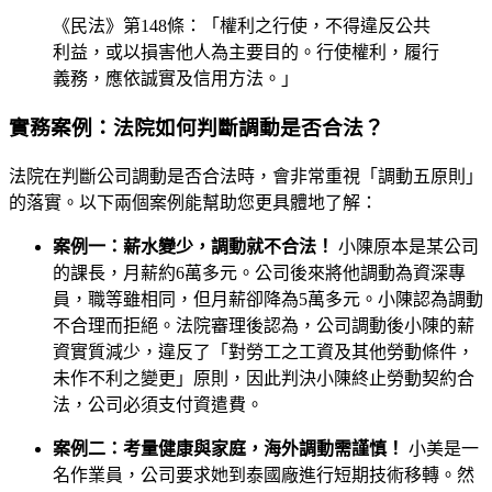
《民法》第148條：「權利之行使，不得違反公共
利益，或以損害他人為主要目的。行使權利，履行
義務，應依誠實及信用方法。」
實務案例：法院如何判斷調動是否合法？
法院在判斷公司調動是否合法時，會非常重視「調動五原則」
的落實。以下兩個案例能幫助您更具體地了解：
案例一：薪水變少，調動就不合法！
小陳原本是某公司
的課長，月薪約6萬多元。公司後來將他調動為資深專
員，職等雖相同，但月薪卻降為5萬多元。小陳認為調動
不合理而拒絕。法院審理後認為，公司調動後小陳的薪
資實質減少，違反了「對勞工之工資及其他勞動條件，
未作不利之變更」原則，因此判決小陳終止勞動契約合
法，公司必須支付資遣費。
案例二：考量健康與家庭，海外調動需謹慎！
小美是一
名作業員，公司要求她到泰國廠進行短期技術移轉。然