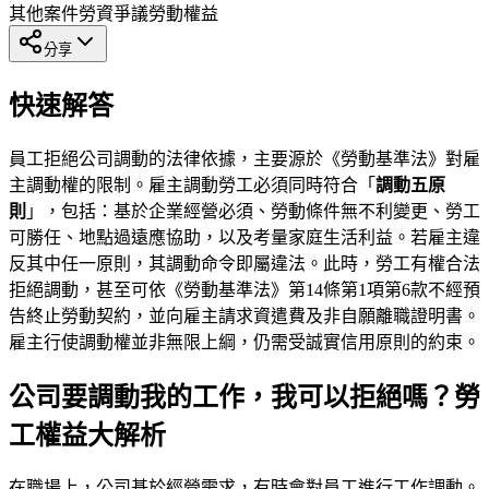
其他案件
勞資爭議
勞動權益
分享
快速解答
員工拒絕公司調動的法律依據，主要源於《勞動基準法》對雇
主調動權的限制。雇主調動勞工必須同時符合「
調動五原
則
」，包括：基於企業經營必須、勞動條件無不利變更、勞工
可勝任、地點過遠應協助，以及考量家庭生活利益。若雇主違
反其中任一原則，其調動命令即屬違法。此時，勞工有權合法
拒絕調動，甚至可依《勞動基準法》第14條第1項第6款不經預
告終止勞動契約，並向雇主請求資遣費及非自願離職證明書。
雇主行使調動權並非無限上綱，仍需受誠實信用原則的約束。
公司要調動我的工作，我可以拒絕嗎？勞
工權益大解析
在職場上，公司基於經營需求，有時會對員工進行工作調動。