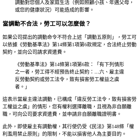
調動對您個人及家庭生活（例如照顧小孩、年邁父母，
或您的健康狀況）可能造成的影響。
當調動不合法，勞工可以怎麼做？
如果公司提出的調動命令不符合上述「調動五原則」，勞工可
以依據《勞動基準法》第14條第1項第6款規定，合法終止勞動
契約，並向公司請求資遣費。
《勞動基準法》第14條第1項第6款：「有下列情形
之一者，勞工得不經預告終止契約：…六、雇主違
反勞動契約或勞工法令，致有損害勞工權益之虞
者。」
這表示當雇主違法調動，已構成「違反勞工法令，致有損害勞
工權益之虞」的情形，您有權利選擇離職，且視為非自願離
職，可向公司要求資遣費，並申請非自願離職證明書。
此外，即使雇主有調動權，其行使仍受《民法》第148條「權
利濫用禁止原則」的限制，不能以損害他人為主要目的。