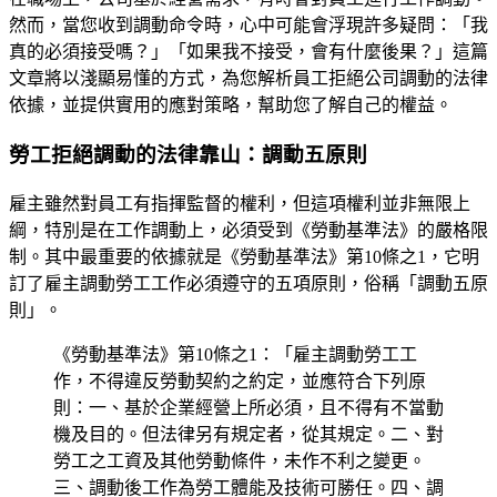
然而，當您收到調動命令時，心中可能會浮現許多疑問：「我
真的必須接受嗎？」「如果我不接受，會有什麼後果？」這篇
文章將以淺顯易懂的方式，為您解析員工拒絕公司調動的法律
依據，並提供實用的應對策略，幫助您了解自己的權益。
勞工拒絕調動的法律靠山：調動五原則
雇主雖然對員工有指揮監督的權利，但這項權利並非無限上
綱，特別是在工作調動上，必須受到《勞動基準法》的嚴格限
制。其中最重要的依據就是《勞動基準法》第10條之1，它明
訂了雇主調動勞工工作必須遵守的五項原則，俗稱「調動五原
則」。
《勞動基準法》第10條之1：「雇主調動勞工工
作，不得違反勞動契約之約定，並應符合下列原
則：一、基於企業經營上所必須，且不得有不當動
機及目的。但法律另有規定者，從其規定。二、對
勞工之工資及其他勞動條件，未作不利之變更。
三、調動後工作為勞工體能及技術可勝任。四、調