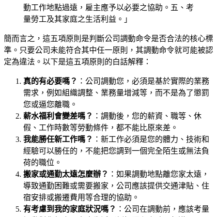
動工作地點過遠，雇主應予以必要之協助。五、考
量勞工及其家庭之生活利益。」
簡而言之，這五項原則是判斷公司調動命令是否合法的核心標
準。只要公司未能符合其中任一原則，其調動命令就可能被認
定為違法。以下是這五項原則的白話解釋：
真的有必要嗎？
：公司調動您，必須是基於實際的業務
需求，例如組織調整、業務量增減等，而不是為了懲罰
您或逼您離職。
薪水福利會變差嗎？
：調動後，您的薪資、職等、休
假、工作時數等勞動條件，都不能比原來差。
我能勝任新工作嗎？
：新工作必須是您的體力、技術和
經驗可以勝任的，不能把您調到一個完全陌生或無法負
荷的職位。
搬家或通勤太遠怎麼辦？
：如果調動地點離您家太遠，
導致通勤困難或需要搬家，公司應該提供交通津貼、住
宿安排或搬遷費用等合理的協助。
有考慮到我的家庭狀況嗎？
：公司在調動前，應該考量