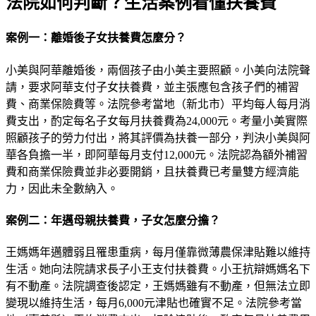
法院如何判斷？生活案例看懂扶養費
案例一：離婚後子女扶養費怎麼分？
小美與阿華離婚後，兩個孩子由小美主要照顧。小美向法院聲
請，要求阿華支付子女扶養費，並主張應包含孩子們的補習
費、商業保險費等。法院參考當地（新北市）平均每人每月消
費支出，酌定每名子女每月扶養費為24,000元。考量小美實際
照顧孩子的勞力付出，將其評價為扶養一部分，判決小美與阿
華各負擔一半，即阿華每月支付12,000元。法院認為額外補習
費和商業保險費並非必要開銷，且扶養費已考量雙方經濟能
力，因此未全數納入。
案例二：年邁母親扶養費，子女怎麼分擔？
王媽媽年邁體弱且罹患重病，每月僅靠微薄農保津貼難以維持
生活。她向法院請求長子小王支付扶養費。小王抗辯媽媽名下
有不動產。法院調查後認定，王媽媽雖有不動產，但無法立即
變現以維持生活，每月6,000元津貼也確實不足。法院參考當