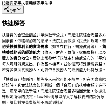
婚姻與家事
扶養義務
家事法律
分享
快速解答
扶養費的合理金額並非單純數學公式，而是法院綜合考量多方
因素後，依職權酌定的結果。法院主要依據《民法》規定，審
酌
受扶養權利者的實際需求
（如食衣住行、醫療教育等）、
負
扶養義務者的經濟能力
（收入、財產、負債、家庭負擔）以及
雙方的身分地位
。實務上常參考行政院主計總處公布的「平均
每人每月消費支出」作為基本標準，並依個案特殊情況調整。
若有多位扶養義務人，則會依各義務人的經濟能力比例分擔。
「扶養費」這個詞，對許多人來說可能不陌生，但在面臨實際
訴訟時，究竟法院會如何判斷一個「合理」的扶養金額？這不
是一道簡單的數學題，而是法院綜合考量多種因素後，依據法
律規定所做的決定。LawPilot將帶您深入了解扶養費的計算原
則，讓您對扶養費訴訟不再感到迷茫。