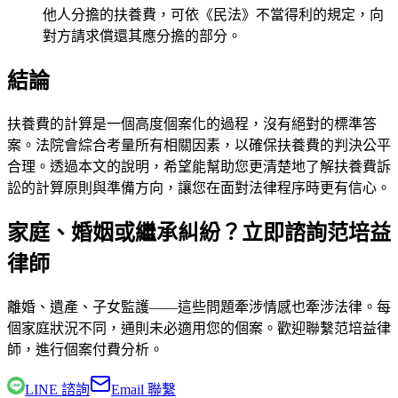
他人分擔的扶養費，可依《民法》不當得利的規定，向
對方請求償還其應分擔的部分。
結論
扶養費的計算是一個高度個案化的過程，沒有絕對的標準答
案。法院會綜合考量所有相關因素，以確保扶養費的判決公平
合理。透過本文的說明，希望能幫助您更清楚地了解扶養費訴
訟的計算原則與準備方向，讓您在面對法律程序時更有信心。
家庭、婚姻或繼承糾紛？立即諮詢范培益
律師
離婚、遺產、子女監護——這些問題牽涉情感也牽涉法律。每
個家庭狀況不同，通則未必適用您的個案。歡迎聯繫
范培益律
師
，進行個案付費分析。
LINE 諮詢
Email 聯繫