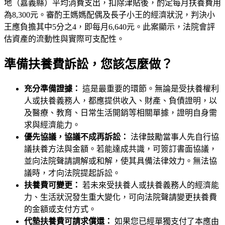
地（嘉義縣）平均消費支出，扣除津貼後，酌定每月扶養費用
為8,300元。審酌王媽媽配偶及長子小王的經濟狀況，判決小
王應負擔其中5分之4，即每月6,640元。此案顯示，法院會評
估資產的流動性與實際可支配性。
準備扶養費訴訟，您該怎麼做？
充分準備證據：
這是最重要的環節。無論是受扶養權利
人或扶養義務人，都應提供收入、財產、負債證明，以
及醫療、教育、日常生活開銷等相關單據，證明自身需
求與經濟能力。
優先協議，協議不成再訴訟：
法律鼓勵當事人先自行協
議扶養方法與金額。若能達成共識，可簽訂書面協議，
並向法院聲請調解或和解，使其具備法律效力。無法協
議時，才向法院提起訴訟。
扶養費可變更：
若未來受扶養人或扶養義務人的經濟能
力、生活狀況發生重大變化，可向法院聲請變更扶養費
的金額或支付方式。
代墊扶養費可請求償還：
如果您已經單獨支付了本應由