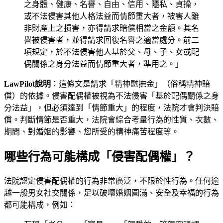
之身體、健康、名譽、自由、信用、隱私、貞操，
或不法侵害其他人格法益而情節重大者，被害人雖
非財產上之損害，亦得請求賠償相當之金額。其名
譽被侵害者，並得請求回復名譽之適當處分。前二
項規定，於不法侵害他人基於父、母、子、女或配
偶關係之身分法益而情節重大者，準用之。」
LawPilot說明
：這條文是請求「精神慰撫金」（俗稱精神賠
償）的依據。侵害配偶權被視為不法侵害「基於配偶關係之身
分法益」，但必須達到「情節重大」的程度，法院才會判決賠
償。判斷情節是否重大，法院會綜合考量行為的性質、次數、
期間、對婚姻的影響、您所受的精神痛苦程度等。
哪些行為可能構成「侵害配偶權」？
法院認定侵害配偶權的行為非常廣泛，不限於性行為。任何逾
越一般男女社交關係，足以破壞婚姻圓滿、安全及幸福的行為
都可能構成，例如：