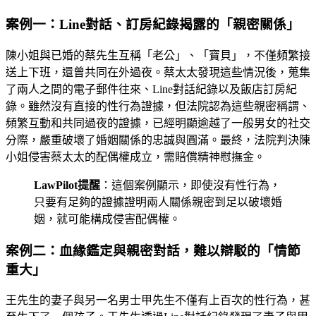
案例一：Line對話、訂房紀錄揭露的「親密關係」
陳小姐與已婚的蔡先生互稱「老公」、「寶貝」，不僅頻繁接
送上下班，還曾共同在外過夜。蔡太太發現這些情況後，蒐集
了兩人之間的電子郵件往來、Line對話紀錄以及飯店訂房紀
錄。雖然沒有直接的性行為證據，但法院認為這些親密稱謂、
頻繁互動和共同過夜的證據，已經明顯逾越了一般男女的社交
分際，嚴重破壞了婚姻關係的忠誠與圓滿。最終，法院判決陳
小姐侵害蔡太太的配偶權成立，需賠償精神慰撫金。
LawPilot提醒
：這個案例顯示，即使沒有性行為，
只要有足夠的證據證明兩人關係親密到足以破壞婚
姻，就可能構成侵害配偶權。
案例二：血緣鑑定與親密對話，難以辯駁的「情節
重大」
王先生的妻子與另一名男士甲先生不僅有上百次的性行為，甚