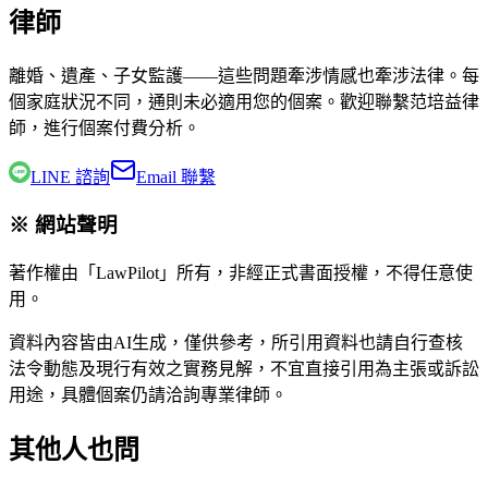
律師
離婚、遺產、子女監護——這些問題牽涉情感也牽涉法律。每
個家庭狀況不同，通則未必適用您的個案。歡迎聯繫
范培益律
師
，進行個案付費分析。
LINE 諮詢
Email 聯繫
※ 網站聲明
著作權由「LawPilot」所有，非經正式書面授權，不得任意使
用。
資料內容皆由AI生成，僅供參考，所引用資料也請自行查核
法令動態及現行有效之實務見解，不宜直接引用為主張或訴訟
用途，具體個案仍請洽詢專業律師。
其他人也問