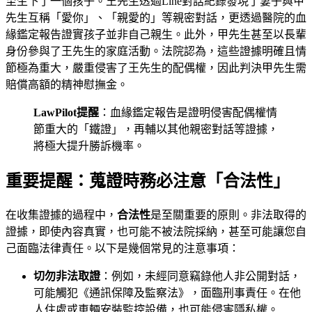
至生下了一個孩子。王先生透過Line對話紀錄發現了妻子與甲
先生互稱「愛你」、「親愛的」等親密對話，更透過醫院的血
緣鑑定報告證實孩子並非自己親生。此外，甲先生甚至以長輩
身份參與了王先生的家庭活動。法院認為，這些證據明確且情
節極為重大，嚴重侵害了王先生的配偶權，因此判決甲先生需
賠償高額的精神慰撫金。
LawPilot提醒
：血緣鑑定報告是證明侵害配偶權情
節重大的「鐵證」，再輔以其他親密對話等證據，
將極大提升勝訴機率。
重要提醒：蒐證時務必注意「合法性」
在收集證據的過程中，
合法性
是至關重要的原則。非法取得的
證據，即使內容真實，也可能不被法院採納，甚至可能讓您自
己面臨法律責任。以下是幾個常見的注意事項：
切勿非法取證
：例如，未經同意竊錄他人非公開對話，
可能觸犯《通訊保障及監察法》，面臨刑事責任。在他
人住處或車輛安裝監控設備，也可能侵害隱私權。