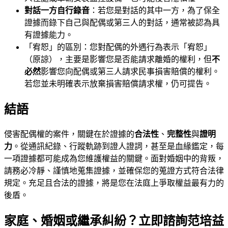
對話一方自行錄音
：若您是對話的其中一方，為了保全
證據而錄下自己與配偶或第三人的對話，通常被認為具
有證據能力。
「宥恕」的區別：您對配偶的外遇行為表示「宥恕」
（原諒），主要是影響您是否能請求離婚的權利，但
不
必然
影響您向配偶或第三人請求民事損害賠償的權利。
若您並未明確表示放棄損害賠償請求權，仍可提告。
結語
侵害配偶權的案件，關鍵在於證據的
合法性
、
完整性
與
證明
力
。從通訊紀錄、行蹤軌跡到證人證詞，甚至是血緣鑑定，每
一項證據都可能成為您維護權益的關鍵。面對婚姻中的背叛，
請務必冷靜、謹慎地蒐集證據，並確保您的蒐證方式符合法律
規定。充足且合法的證據，將是您在法庭上爭取權益最有力的
後盾。
家庭、婚姻或繼承糾紛？立即諮詢范培益