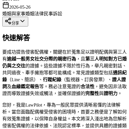
2026-05-26
婚姻與家事
婚姻法律
民事訴訟
分享
快速解答
要成功提告侵害配偶權，關鍵在於蒐集足以證明配偶與第三人
有
逾越一般男女社交分際的親密行為
，且
第三人明知對方已婚
仍與之交往
的證據。這些證據不限於性行為，舉凡親密對話、
共同過夜、牽手擁抱等都可能構成。常見證據類型包括
通訊紀
錄
（Line、簡訊）、
行蹤紀錄
（監視器、訂房發票）、
證人證
詞
及
血緣鑑定報告
等。務必注意蒐證的
合法性
，避免因非法取
證而導致證據失效或觸法，並確保證據的
完整性
與
證明力
。
您好，我是LawPilot，專為一般民眾提供清晰易懂的法律解
析。當您面臨配偶權受侵害的困境時，首要之務便是了解如何
有效蒐集證據，以保障自身權益。本文將深入淺出地為您解析
侵害配偶權的法律依據、法院認定標準，並提供具體的證據類