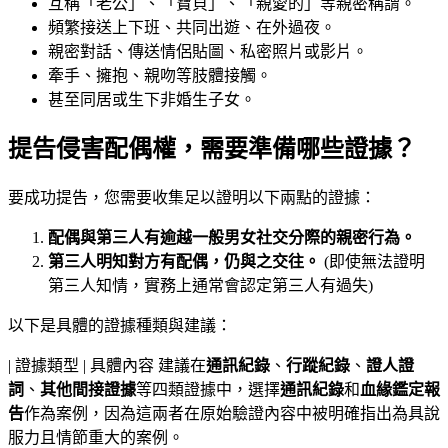
互稱「老公」、「寶貝」、「親愛的」等親密稱謂。
頻繁接送上下班、共同出遊、在外過夜。
親密對話、傳送情侶貼圖、私密照片或影片。
牽手、擁抱、親吻等肢體接觸。
甚至同居或生下非婚生子女。
提告侵害配偶權，需要準備哪些證據？
要成功提告，您需要收集足以證明以下兩點的證據：
配偶與第三人有逾越一般男女社交分際的親密行為。
第三人明知對方有配偶，仍與之交往。
(即使無法證明
第三人知情，實務上通常會認定第三人有過失)
以下是具體的證據種類與建議：
| 證據類型 | 具體內容
通訊紀錄
、
行蹤紀錄
、
證人證
詞
、
其他間接證據
等四類證據中，選擇
通訊紀錄
和
血緣鑑定報
告
作為案例，因為這兩者在原始驗證內容中被明確指出為具說
服力且情節重大的案例。