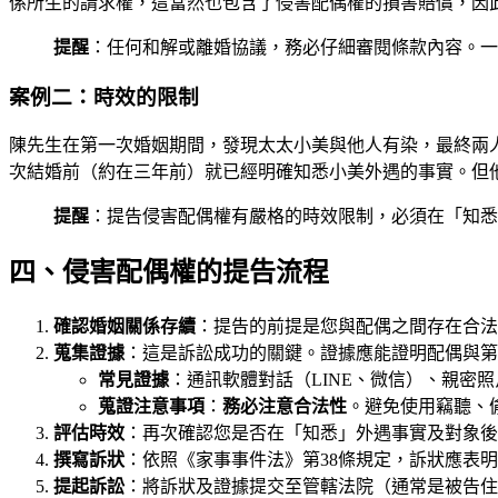
係所生的請求權，這當然也包含了侵害配偶權的損害賠償，因
提醒
：任何和解或離婚協議，務必仔細審閱條款內容。一
案例二：時效的限制
陳先生在第一次婚姻期間，發現太太小美與他人有染，最終兩
次結婚前（約在三年前）就已經明確知悉小美外遇的事實。但
提醒
：提告侵害配偶權有嚴格的時效限制，必須在「知悉
四、侵害配偶權的提告流程
確認婚姻關係存續
：提告的前提是您與配偶之間存在合法
蒐集證據
：這是訴訟成功的關鍵。證據應能證明配偶與第
常見證據
：通訊軟體對話（LINE、微信）、親密
蒐證注意事項
：
務必注意合法性
。避免使用竊聽、
評估時效
：再次確認您是否在「知悉」外遇事實及對象後
撰寫訴狀
：依照《家事事件法》第38條規定，訴狀應表
提起訴訟
：將訴狀及證據提交至管轄法院（通常是被告住