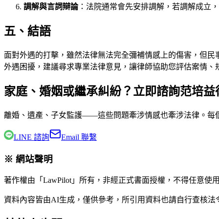
調解與言詞辯論
：法院通常會先安排調解，若調解成立，
五、結語
面對外遇的打擊，雖然法律無法完全彌補情感上的傷害，但民
外遇困擾，建議尋求專業法律意見，讓律師協助您評估案情、
家庭、婚姻或繼承糾紛？立即諮詢范培益
離婚、遺產、子女監護——這些問題牽涉情感也牽涉法律。每
LINE 諮詢
Email 聯繫
※ 網站聲明
著作權由「LawPilot」所有，非經正式書面授權，不得任意使
資料內容皆由AI生成，僅供參考，所引用資料也請自行查核