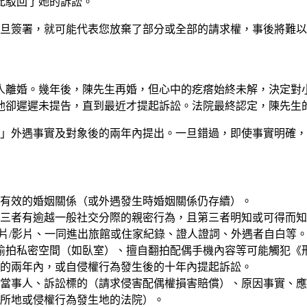
此駁回了她的訴訟。
旦簽署，就可能代表您放棄了部分或全部的請求權，事後將難以
人離婚。幾年後，陳先生再婚，但心中的疙瘩始終未解，決定對
他卻遲遲未提告，直到最近才提起訴訟。法院最終認定，陳先生
」外遇事實及對象後的兩年內提出。一旦錯過，即使事實明確，
有效的婚姻關係（或外遇發生時婚姻關係仍存續）。
三者有逾越一般社交分際的親密行為，且第三者明知或可得而知
照片/影片、一同進出旅館或住家紀錄、證人證詞、外遇者自白等
偷拍私密空間（如臥室）、擅自翻拍配偶手機內容等可能觸犯《
的兩年內，或自侵權行為發生後的十年內提起訴訟。
明當事人、訴訟標的（請求侵害配偶權損害賠償）、原因事實、
所地或侵權行為發生地的法院）。