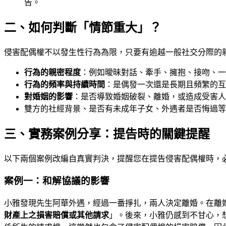
告。
二、如何判斷「情節重大」？
侵害配偶權不以發生性行為為限，只要有逾越一般社交分際的
行為的親密程度
：例如曖昧對話、牽手、擁抱、接吻、一
行為的頻率與持續時間
：是偶發一次還是長期且頻繁的互
對婚姻的影響
：是否導致婚姻破裂、離婚，或造成受害人
雙方的社經背景、是否有未成年子女、外遇者是否悔過等
三、實務案例分享：提告時的關鍵提醒
以下兩個案例改編自真實判決，提醒您在提告侵害配偶權時，
案例一：和解協議的影響
小雅發現先生阿華外遇，經過一番掙扎，兩人決定離婚。在離
財產上之損害賠償或其他請求
」。後來，小雅仍感到不甘心，