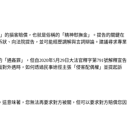
偶權」的損害賠償，也就是俗稱的「精神慰撫金」。提告的關鍵在
訴狀、向法院提告，並可能經歷調解與言詞辯論。建議尋求專業
姦罪」，但自2020年5月29日大法官釋字第791號解釋宣告
面對外遇時，如何透過民事途徑主張「侵害配偶權」並提起訴
。這意味著，您無法再要求對方被關，但可以要求對方賠償您因