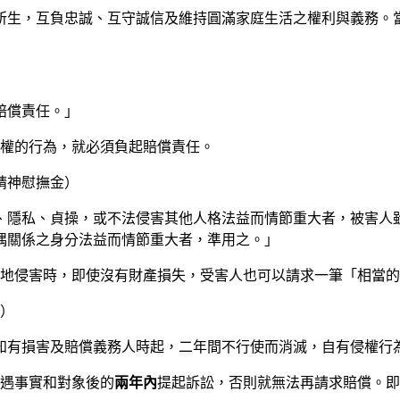
所生，互負忠誠、互守誠信及維持圓滿家庭生活之權利與義務。
賠償責任。」
權的行為，就必須負起賠償責任。
精神慰撫金）
、隱私、貞操，或不法侵害其他人格法益而情節重大者，被害人雖
偶關係之身分法益而情節重大者，準用之。」
地侵害時，即使沒有財產損失，受害人也可以請求一筆「相當的
效）
知有損害及賠償義務人時起，二年間不行使而消滅，自有侵權行
遇事實和對象後的
兩年內
提起訴訟，否則就無法再請求賠償。即