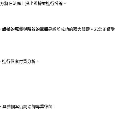
方將在法庭上提出證據並進行辯論。
，
證據的蒐集
與
時效的掌握
是訴訟成功的兩大關鍵。若您正遭受
，進行個案付費分析。
，具體個案仍請洽詢專業律師。