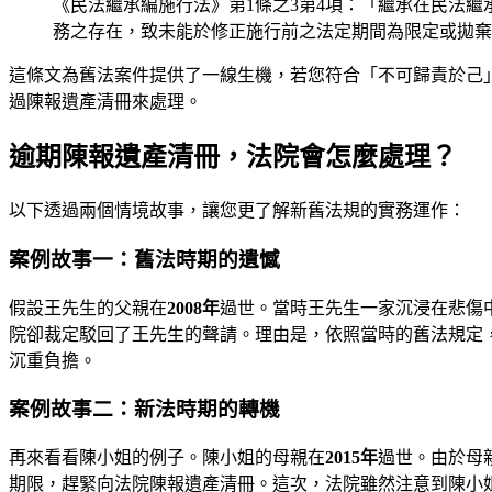
《民法繼承編施行法》第1條之3第4項：「繼承在民法繼
務之存在，致未能於修正施行前之法定期間為限定或拋棄
這條文為舊法案件提供了一線生機，若您符合「不可歸責於己
過陳報遺產清冊來處理。
逾期陳報遺產清冊，法院會怎麼處理？
以下透過兩個情境故事，讓您更了解新舊法規的實務運作：
案例故事一：舊法時期的遺憾
假設王先生的父親在
2008年
過世。當時王先生一家沉浸在悲傷
院卻裁定駁回了王先生的聲請。理由是，依照當時的舊法規定
沉重負擔。
案例故事二：新法時期的轉機
再來看看陳小姐的例子。陳小姐的母親在
2015年
過世。由於母
期限，趕緊向法院陳報遺產清冊。這次，法院雖然注意到陳小