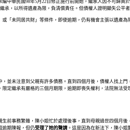
承編中華民國98年5月22日修正施行前開始，繼承人因不可歸
繼承，以所得遺產為限，負清償責任。但債權人證明顯失公平者
」或「未同居共財」等條件，即使逾期，仍有機會主張以遺產為
中，並未注意到父親有許多債務。直到四個月後，債權人找上門
，限定繼承有嚴格的三個月期限，逾期即喪失權利，法院無法受
親生前事務繁雜，陳小姐忙於處理後事，直到母親過世四個月後
姐逾期陳報，但仍
受理了她的聲請
。這是因為在新法下，陳小姐