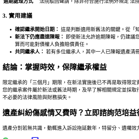
逾期處理方式
法院駁回聲請，除非符合施行法例外規定
法
3. 實用建議
確認繼承開始日期：
這是判斷適用新舊法的關鍵。從「
新法下仍應盡速陳報：
即使新法允許逾期陳報，仍建議
算而可能對債權人負擔賠償責任。
共同繼承人：
若有多位繼承人，其中一人已陳報遺產清
結論：掌握時效，保障繼承權益
限定繼承的「三個月」期限，在新法實施後已不再是取得限定責
您的繼承案件屬於新法或舊法時期，及早了解相關規定並採取
不必要的法律風險與財務損失。
遺產糾紛傷感情又費時？立即諮詢范培益
遺產分割若無共識，動輒進入訴訟拖延數年，特留分、遺囑效