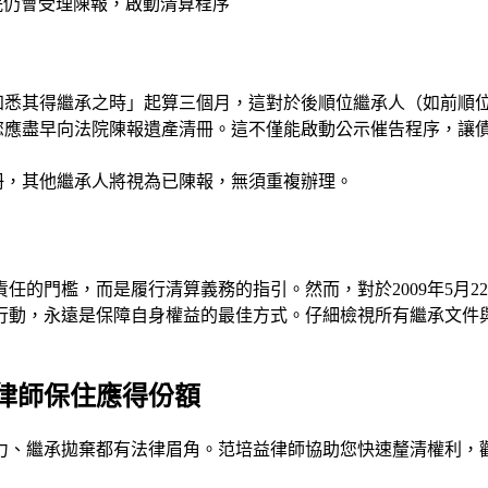
院仍會受理陳報，啟動清算程序
知悉其得繼承之時」起算三個月，這對於後順位繼承人（如前順
您應盡早向法院陳報遺產清冊。這不僅能啟動公示催告程序，讓
冊，其他繼承人將視為已陳報，無須重複辦理。
任的門檻，而是履行清算義務的指引。然而，對於2009年5月
行動，永遠是保障自身權益的最佳方式。仔細檢視所有繼承文件
律師保住應得份額
力、繼承拋棄都有法律眉角。
范培益律師
協助您快速釐清權利，