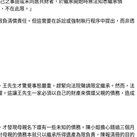
責於己之事由或未同居共財者，於繼承開始時無法知悉繼承債
，不在此限。」
限負清償責任。但這需要在訴訟或強制執行程序中提出，而非透
，王先生才驚覺事態嚴重，趕緊向法院聲請限定繼承。然而，法
理。這讓王先生一家必須以自己的財產來償還父親的債務，造成
，才發現母親名下還有一些未知的債務。陳小姐擔心錯過三個月
對母親的債務本就只以繼承所得遺產為限負責，陳報清冊的目的