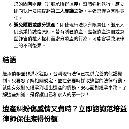
您的
固有財產
（非繼承所得遺產）聲請強制執行，應立
即向執行法院提起
第三人異議之訴
，主張您僅負有限責
任。
避免隱匿或處分遺產
：即使現行法採有限責任，繼承人
仍應秉持誠信原則。若有隱匿遺產、虛報遺產清冊或意
圖詐害債權人權利而處分遺產的行為，可能會導致法律
上的不利後果。
結語
繼承債務並非洪水猛獸，台灣現行法律已提供完善的保護機
制。只要您了解相關規定，並在必要時採取適當的法律行動，
就能有效避免繼承到超出遺產的債務，安心面對繼承事務。了
解這些知識，是保護自己和家人的第一步！
遺產糾紛傷感情又費時？立即諮詢范培益
律師保住應得份額