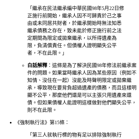
「繼承在民法繼承編中華民國98年5月22日修
正施行前開始，繼承人因不可歸責於己之事
由或未同居共財者，於繼承開始時無法知悉
繼承債務之存在，致未能於修正施行前之法
定期間為限定或拋棄繼承，以所得遺產為
限，負清償責任。但債權人證明顯失公平
者，不在此限。」
白話解釋
：這條是為了解決民國98年修法前繼承案
件的問題。如果當時繼承人因為某些原因（例如不
知情、沒住在一起）沒能及時聲明限定或拋棄繼
承，導致現在要背負超過遺產的債務，而且這樣明
顯不公平，那麼他們還是可以主張只用遺產來還
債。但如果債權人能證明這樣做對他們顯失公平，
則不在此限。
《強制執行法》第15條：
「第三人就執行標的物有足以排除強制執行