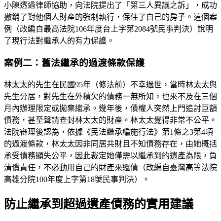
小陳透過律師協助，向法院提出了「第三人異議之訴」，成功
撤銷了對他個人財產的強制執行，保住了自己的房子。這個案
例（改編自最高法院106年度台上字第2084號民事判決）說明
了現行法對繼承人的有力保護。
案例二：舊法繼承的過渡條款保護
林太太的先生在民國95年（修法前）不幸過世，當時林太太與
先生分居，對先生在外積欠的債務一無所知，也來不及在三個
月內辦理限定或拋棄繼承。幾年後，債權人突然上門追討巨額
債務，甚至聲請查封林太太的財產。林太太覺得非常不公平。
法院審理後認為，依據《民法繼承編施行法》第1條之3第4項
的過渡條款，林太太因非同居共財且不知債務存在，由她概括
承受債務顯失公平，因此裁定她僅需以繼承到的遺產為限，負
清償責任，不必動用自己的財產來還債（改編自臺灣高等法院
高雄分院100年度上字第18號民事判決）。
防止繼承到超過遺產債務的實用建議