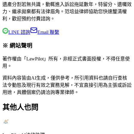
遺產分割若無共識，動輒進入訴訟拖延數年，特留分、遺囑效
力、繼承拋棄都有法律眉角。
范培益律師
協助您快速釐清權
利，歡迎預約付費諮詢。
LINE 諮詢
Email 聯繫
※ 網站聲明
著作權由「LawPilot」所有，非經正式書面授權，不得任意使
用。
資料內容皆由AI生成，僅供參考，所引用資料也請自行查核
法令動態及現行有效之實務見解，不宜直接引用為主張或訴訟
用途，具體個案仍請洽詢專業律師。
其他人也問