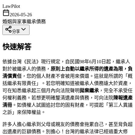
LawPilot
2026-05-26
婚姻與家事
繼承
債務
分享
快速解答
依據台灣《民法》現行規定，自民國98年6月10日起，繼承人
對於被繼承人的債務，
原則上自動以繼承所得的遺產為限，負
清償責任
，您的個人財產不會被用來償還。這就是所謂的「概
括繼承有限責任」。若您明確知道被繼承人債務遠大於資產，
可在知悉繼承起三個月內向法院聲明
拋棄繼承
，完全不承受任
何權利義務。若想更明確釐清遺產與債務，可向法院
陳報遺產
清冊
。如債權人試圖追討您的固有財產，可提起「第三人異議
之訴」來保障權益。
許多人擔心繼承到父母或親友的債務會拖累自己，甚至背負超
出遺產的巨額債務。別擔心！台灣的繼承法律已經過重大修