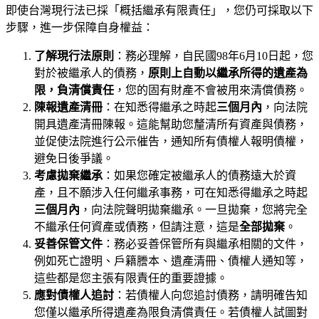
即使台灣現行法已採「概括繼承有限責任」，您仍可採取以下
步驟，進一步保障自身權益：
了解現行法原則
：務必理解，自民國98年6月10日起，您
對於被繼承人的債務，
原則上自動以繼承所得的遺產為
限，負清償責任
，您的固有財產不會被用來清償債務。
陳報遺產清冊
：在知悉得繼承之時起
三個月內
，向法院
開具遺產清冊陳報。這能幫助您釐清所有資產與債務，
並促使法院進行公示催告，通知所有債權人報明債權，
避免日後爭議。
考慮拋棄繼承
：如果您確定被繼承人的債務遠大於資
產，且不願涉入任何繼承事務，可在知悉得繼承之時起
三個月內
，向法院聲明拋棄繼承。一旦拋棄，您將完全
不繼承任何資產或債務，但請注意，這是
全部拋棄
。
妥善保管文件
：務必妥善保管所有與繼承相關的文件，
例如死亡證明、戶籍謄本、遺產清冊、債權人通知等，
這些都是您主張有限責任的重要證據。
應對債權人追討
：若債權人向您追討債務，請明確告知
您僅以繼承所得遺產為限負清償責任。若債權人試圖對