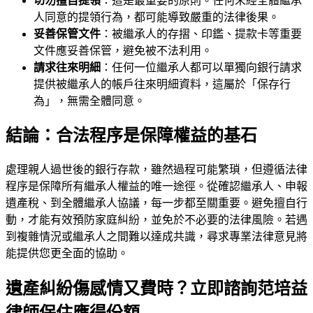
切勿擅自提領
：這是最重要的原則。任何未經全體繼承
人同意的提領行為，都可能導致嚴重的法律後果。
妥善保管文件
：被繼承人的存摺、印鑑、提款卡等重要
文件應妥善保管，避免被不法利用。
請求往來明細
：任何一位繼承人都可以單獨向銀行請求
提供被繼承人的帳戶往來明細資料，這屬於「保存行
為」，無需全體同意。
結論：合法程序是保障權益的基石
處理親人過世後的銀行存款，雖然過程可能繁瑣，但遵循法律
程序是保障所有繼承人權益的唯一途徑。從確認繼承人、申報
遺產稅、到全體繼承人協議，每一步都至關重要。避免擅自行
動，才能有效預防家庭糾紛，並免於不必要的法律風險。若遇
到複雜情況或繼承人之間難以達成共識，尋求專業法律意見將
能提供您更全面的協助。
遺產糾紛傷感情又費時？立即諮詢范培益