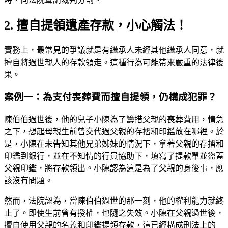
2. 擅自提領遺產存款，小心觸法！
實務上，最常見的爭議就是有繼承人未經其他繼承人同意，就
擅自將過世親人的存款領走。這種行為可能帶來嚴重的法律後
果。
案例一：為支付喪葬費而擅自提領，仍構成犯罪？
陳伯伯過世後，他的兒子小陳為了籌措父親的喪葬費用，情急
之下，想起母親生前曾交代過父親的存摺和印鑑放在哪裡。於
是，小陳在未告知其他兄弟姊妹的情況下，拿著父親的存摺和
印鑑到銀行，並在不知情的行員協助下，填寫了提款單並盜蓋
父親印鑑，將存款領出。小陳認為這是為了父親的身後事，應
該沒有問題。
然而，法院認為，當陳伯伯過世的那一刻，他的權利能力就終
止了。即使生前曾有授權，也隨之失效。小陳在父親過世後，
擅自使用父親的名義和印鑑提領存款，這已經構成刑法上的