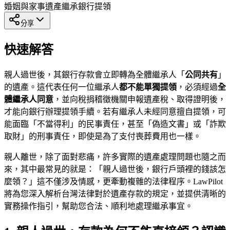
婚姻與家事
遺產繼承
銀行提領
分享
快速解答
親人過世後，其銀行存款會立即轉為全體繼承人「
公同共有
」
的遺產。這代表任何一位繼承人
都不能單獨提領
，必須經過
全
體繼承人同意
，並向稅捐稽徵機關申報遺產稅、取得證明後，
才能向銀行辦理提領手續。若有繼承人未經同意擅自提領，可
能面臨「不當得利」的民事責任，甚至「偽造文書」或「詐欺
取財」的刑事責任，即使是為了支付喪葬費用也一樣。
親人離世，除了面對悲痛，許多實際的遺產處理問題也隨之而
來，其中最常見的就是：「親人過世後，銀行戶頭裡的錢該怎
麼領？」這不僅涉及情感，更牽動複雜的法律程序。LawPilot
將為您深入解析台灣法律對於遺產存款的規定，並提供清晰的
實務操作指引，幫助您合法、順利地處理繼承事宜。