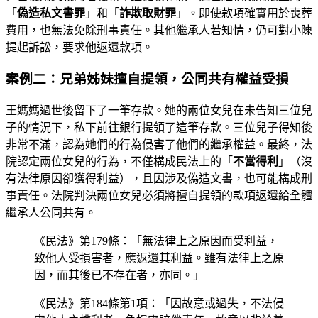
「
偽造私文書罪
」和「
詐欺取財罪
」。即使款項確實用於喪葬
費用，也無法免除刑事責任。其他繼承人若知情，仍可對小陳
提起訴訟，要求他返還款項。
案例二：兄弟姊妹擅自提領，公同共有權益受損
王媽媽過世後留下了一筆存款。她的兩位女兒在未告知三位兒
子的情況下，私下前往銀行提領了這筆存款。三位兒子得知後
非常不滿，認為她們的行為侵害了他們的繼承權益。最終，法
院認定兩位女兒的行為，不僅構成民法上的「
不當得利
」（沒
有法律原因卻獲得利益），且因涉及偽造文書，也可能構成刑
事責任。法院判決兩位女兒必須將擅自提領的款項返還給全體
繼承人公同共有。
《民法》第179條：「無法律上之原因而受利益，
致他人受損害者，應返還其利益。雖有法律上之原
因，而其後已不存在者，亦同。」
《民法》第184條第1項：「因故意或過失，不法侵