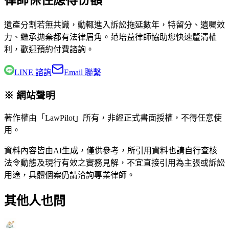
律師保住應得份額
遺產分割若無共識，動輒進入訴訟拖延數年，特留分、遺囑效
力、繼承拋棄都有法律眉角。
范培益律師
協助您快速釐清權
利，歡迎預約付費諮詢。
LINE 諮詢
Email 聯繫
※ 網站聲明
著作權由「LawPilot」所有，非經正式書面授權，不得任意使
用。
資料內容皆由AI生成，僅供參考，所引用資料也請自行查核
法令動態及現行有效之實務見解，不宜直接引用為主張或訴訟
用途，具體個案仍請洽詢專業律師。
其他人也問