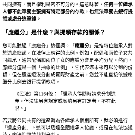
共同擁有，而且權利是密不可分的。這意味著，
任何一位繼承
人都不能單獨主張擁有特定部分的存款，也無法單獨去銀行提
領或處分這筆錢。
「應繼分」是什麼？與提領存款的關係？
您可能聽過「應繼分」這個詞。「
應繼分
」是指每位繼承人對
於遺產總額，在法律上應得的比例。例如，配偶和兩位子女共
同繼承，通常配偶和兩位子女的應繼分會是平均分配。然而，
應繼分僅是一個「抽象的比例」，它代表您未來可以分到的份
額，但在遺產還沒分割成實際財產之前，您並不能直接依據應
繼分比例去銀行提領款項。
《民法》第1164條：「繼承人得隨時請求分割遺
產。但法律另有規定或契約另有訂定者，不在此
限。」
若要將公同共有的遺產轉為各繼承人個別所有，就必須進行
「遺產分割」。這可以透過全體繼承人協議，或是在無法協議
時，向法院聲請裁判分割。