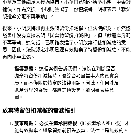
小華及其他繼承人經過協商，小華同意額外給予小明一筆金錢
補償，作為交換，小明則簽署了一份協議書，明確表示「就父
親遺產分配不再爭執」。
後來，小明反悔想再主張特留份扣減權，但法院認為，雖然協
議書中沒有直接寫明「拋棄特留份扣減權」，但「就遺產分配
不再爭執」這句話，已明確表達了小明放棄行使扣減權的意
思。因此，法院認定小明已經有效拋棄了特留份扣減權，不能
再向小華主張。
指導意義：
這個案例告訴我們，法院在判斷是否
拋棄特留份扣減權時，會綜合考量當事人的真實意
願，而不僅限於特定的法律用語。因此，任何涉及
遺產分配的協議，都應謹慎簽署，並明確表達意
圖。
放棄特留份扣減權的實務指引
放棄時點：
必須在
繼承開始後
（即被繼承人死亡後）才
能有效拋棄。繼承開始前預先放棄，法律上是無效的。