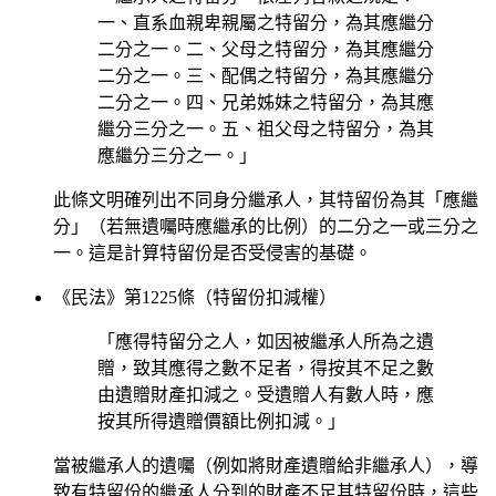
一、直系血親卑親屬之特留分，為其應繼分
二分之一。二、父母之特留分，為其應繼分
二分之一。三、配偶之特留分，為其應繼分
二分之一。四、兄弟姊妹之特留分，為其應
繼分三分之一。五、祖父母之特留分，為其
應繼分三分之一。」
此條文明確列出不同身分繼承人，其特留份為其「應繼
分」（若無遺囑時應繼承的比例）的二分之一或三分之
一。這是計算特留份是否受侵害的基礎。
《民法》第1225條（特留份扣減權）
「應得特留分之人，如因被繼承人所為之遺
贈，致其應得之數不足者，得按其不足之數
由遺贈財產扣減之。受遺贈人有數人時，應
按其所得遺贈價額比例扣減。」
當被繼承人的遺囑（例如將財產遺贈給非繼承人），導
致有特留份的繼承人分到的財產不足其特留份時，這些