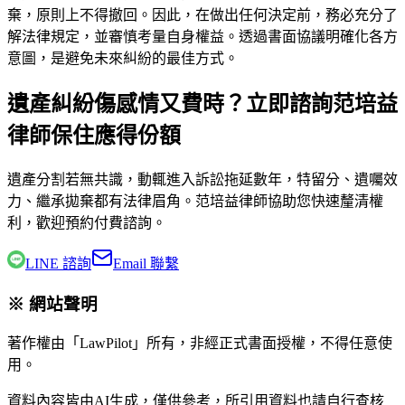
棄，原則上不得撤回。因此，在做出任何決定前，務必充分了
解法律規定，並審慎考量自身權益。透過書面協議明確化各方
意圖，是避免未來糾紛的最佳方式。
遺產糾紛傷感情又費時？立即諮詢范培益
律師保住應得份額
遺產分割若無共識，動輒進入訴訟拖延數年，特留分、遺囑效
力、繼承拋棄都有法律眉角。
范培益律師
協助您快速釐清權
利，歡迎預約付費諮詢。
LINE 諮詢
Email 聯繫
※ 網站聲明
著作權由「LawPilot」所有，非經正式書面授權，不得任意使
用。
資料內容皆由AI生成，僅供參考，所引用資料也請自行查核