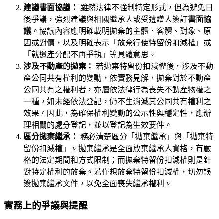
建議書面協議：
雖然法律不強制特定形式，但為避免日
後爭議，強烈建議與相關繼承人或受遺贈人簽訂
書面協
議
。協議內容應明確載明拋棄的主體、客體、對象、原
因或對價，以及明確表示「放棄行使特留份扣減權」或
「就遺產分配不再爭執」等具體意思。
涉及不動產的拋棄：
若拋棄特留份扣減權後，涉及不動
產公同共有權利的變動，依實務見解，拋棄對於不動產
公同共有之權利者，亦屬依法律行為喪失不動產物權之
一種，如未經依法登記，仍不生消滅其公同共有權利之
效果。因此，為確保權利變動的公示性與穩定性，應辦
理相關的處分登記，並以登記為生效要件。
區分拋棄繼承：
務必清楚區分「拋棄繼承」與「拋棄特
留份扣減權」。拋棄繼承是全面放棄繼承人資格，有嚴
格的法定期間和方式限制；而拋棄特留份扣減權則是針
對特定權利的放棄。若僅想放棄特留份扣減權，切勿誤
簽拋棄繼承文件，以免全面喪失繼承權利。
實務上的爭議與提醒