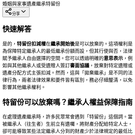
婚姻與家事
遺產繼承
特留份
分享
快速解答
是的，
特留份扣減權
在
繼承開始後
是可以放棄的。這項權利是
為保障特定繼承人的最低繼承份額而設，但其行使與否，法律
賦予繼承人自由選擇的空間。您可以透過明確的
意思表示
，例
如與其他繼承人或受遺贈人簽訂
書面協議
，放棄對特定遺贈或
遺產分配方式主張扣減。然而，這與「拋棄繼承」是不同的法
律行為，兩者法律效果和要件皆有區別，務必仔細釐清，以免
影響其他繼承權利。
特留份可以放棄嗎？繼承人權益保障指南
在處理遺產繼承時，許多民眾常會遇到「特留份」這個詞。當
被繼承人（往生者）生前立有遺囑，將財產分配給特定人士，
卻可能導致某些法定繼承人分到的財產少於法律規定的最低比