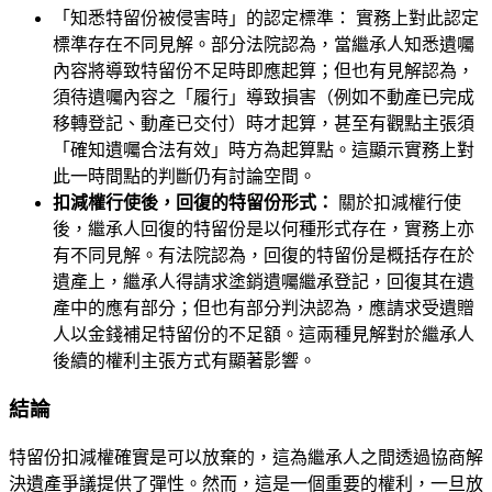
「知悉特留份被侵害時」的認定標準： 實務上對此認定
標準存在不同見解。部分法院認為，當繼承人知悉遺囑
內容將導致特留份不足時即應起算；但也有見解認為，
須待遺囑內容之「履行」導致損害（例如不動產已完成
移轉登記、動產已交付）時才起算，甚至有觀點主張須
「確知遺囑合法有效」時方為起算點。這顯示實務上對
此一時間點的判斷仍有討論空間。
扣減權行使後，回復的特留份形式：
關於扣減權行使
後，繼承人回復的特留份是以何種形式存在，實務上亦
有不同見解。有法院認為，回復的特留份是概括存在於
遺產上，繼承人得請求塗銷遺囑繼承登記，回復其在遺
產中的應有部分；但也有部分判決認為，應請求受遺贈
人以金錢補足特留份的不足額。這兩種見解對於繼承人
後續的權利主張方式有顯著影響。
結論
特留份扣減權確實是可以放棄的，這為繼承人之間透過協商解
決遺產爭議提供了彈性。然而，這是一個重要的權利，一旦放