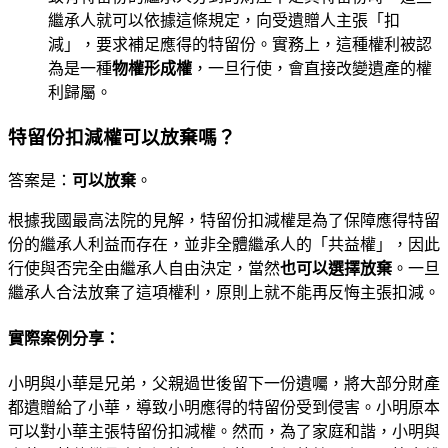
繼承人就可以依據這條規定，向受遺贈人主張「扣
減」，要求補足應得的特留份。實務上，這種權利被認
為是一種
物權形成權
，一旦行使，會直接改變遺產的權
利歸屬。
特留份扣減權可以放棄嗎？
答案是：
可以放棄
。
根據我國最高法院的見解，特留份扣減權是為了保障應得特留
份的繼承人利益而存在，並非全體繼承人的「共益權」，因此
行使與否完全由繼承人自由決定，當然
也可以選擇放棄
。一旦
繼承人合法放棄了這項權利，原則上就不能再反悔主張扣減。
實際案例分享：
小明與小華是兄弟，父親過世後留下一份遺囑，將大部分財產
都遺贈給了小華，導致小明應得的特留份受到侵害。小明原本
可以對小華主張特留份扣減權。然而，為了家庭和諧，小明與