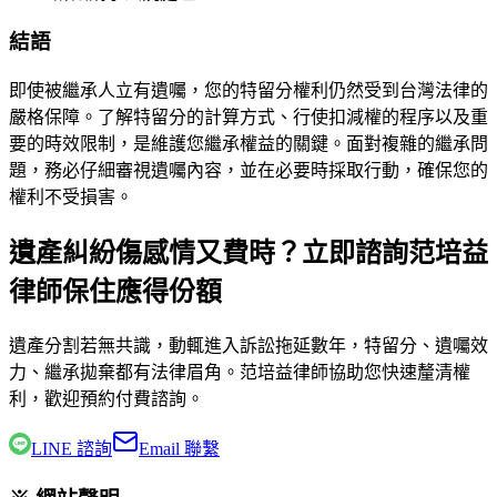
結語
即使被繼承人立有遺囑，您的特留分權利仍然受到台灣法律的
嚴格保障。了解特留分的計算方式、行使扣減權的程序以及重
要的時效限制，是維護您繼承權益的關鍵。面對複雜的繼承問
題，務必仔細審視遺囑內容，並在必要時採取行動，確保您的
權利不受損害。
遺產糾紛傷感情又費時？立即諮詢范培益
律師保住應得份額
遺產分割若無共識，動輒進入訴訟拖延數年，特留分、遺囑效
力、繼承拋棄都有法律眉角。
范培益律師
協助您快速釐清權
利，歡迎預約付費諮詢。
LINE 諮詢
Email 聯繫