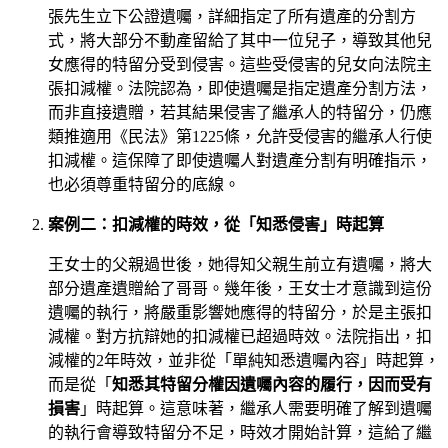
張先生立下公證遺囑，詳細指定了所有遺產的分割方
式，將大部分不動產留給了其中一位兒子，導致其他兒
女應得的特留分受到侵害。這些受侵害的兒女向法院主
張扣減權。法院認為，即使遺囑是指定遺產分割方法，
而非直接遺贈，若其結果侵害了繼承人的特留分，仍應
類推適用《民法》第1225條，允許受侵害的繼承人行使
扣減權。這保障了即使遺囑人對遺產分割有明確指示，
也必須尊重特留分的底線。
案例二：扣減權的時效，從「知悉侵害」時起算
王女士的父親過世後，她得知父親生前立有遺囑，將大
部分遺產遺贈給了哥哥。幾年後，王女士才意識到這份
遺囑的執行，將嚴重影響她應得的特留分，於是主張扣
減權。對方抗辯她的扣減權已超過時效。法院指出，扣
減權的2年時效，並非從「單純知悉遺囑內容」時起算，
而是從「
知悉其特留分權因遺囑內容的履行，因而受有
損害
」時起算。這意味著，繼承人需要明確了解到遺囑
的執行會導致特留分不足，時效才開始計算，這給了繼