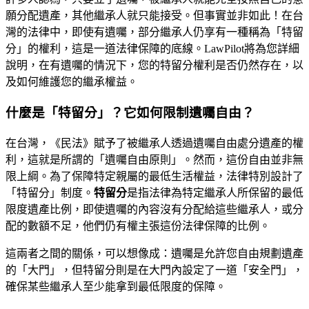
願分配遺產，其他繼承人就只能接受。但事實並非如此！在台
灣的法律中，即使有遺囑，部分繼承人仍享有一種稱為「特留
分」的權利，這是一道法律保障的底線。LawPilot將為您詳細
說明，在有遺囑的情況下，您的特留分權利是否仍然存在，以
及如何維護您的繼承權益。
什麼是「特留分」？它如何限制遺囑自由？
在台灣，《民法》賦予了被繼承人透過遺囑自由處分遺產的權
利，這就是所謂的「遺囑自由原則」。然而，這份自由並非無
限上綱。為了保障特定親屬的最低生活權益，法律特別設計了
「特留分」制度。
特留分
是指法律為特定繼承人所保留的最低
限度遺產比例，即使遺囑的內容沒有分配給這些繼承人，或分
配的數額不足，他們仍有權主張這份法律保障的比例。
這兩者之間的關係，可以想像成：遺囑是允許您自由規劃遺產
的「大門」，但特留分則是在大門內設定了一道「安全門」，
確保某些繼承人至少能拿到最低限度的保障。