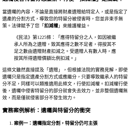
當遺囑的內容，不論是直接將財產遺贈給特定人，或是指定了
遺產的分割方式，導致您的特留分被侵害時，您並非束手無
策。法律賦予了您「
扣減權
」來維護權益。
《民法》第1225條：「應得特留分之人，如因被繼
承人所為之遺贈，致其應得之數不足者，得按其不
足之數由遺贈財產扣減之。受遺贈人有數人時，應
按其所得遺贈價額比例扣減。」
這條文雖然直接提及「遺贈」，但根據法院的實務見解，即使
遺囑只是指定遺產分割方式或應繼分，只要導致繼承人的特留
分不足，同樣可以類推適用此條文，行使扣減權。扣減權行使
後，遺囑中侵害特留分的部分就會失去效力，並非整個遺囑無
效，而是僅就侵害部分不發生效力。
實務案例解析：遺囑與特留分的衝突
案例一：遺囑指定分割，特留分仍可主張