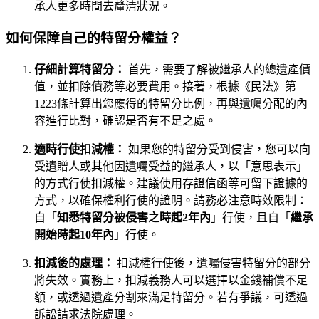
承人更多時間去釐清狀況。
如何保障自己的特留分權益？
仔細計算特留分：
首先，需要了解被繼承人的總遺產價
值，並扣除債務等必要費用。接著，根據《民法》第
1223條計算出您應得的特留分比例，再與遺囑分配的內
容進行比對，確認是否有不足之處。
適時行使扣減權：
如果您的特留分受到侵害，您可以向
受遺贈人或其他因遺囑受益的繼承人，以「意思表示」
的方式行使扣減權。建議使用存證信函等可留下證據的
方式，以確保權利行使的證明。請務必注意時效限制：
自「
知悉特留分被侵害之時起2年內
」行使，且自「
繼承
開始時起10年內
」行使。
扣減後的處理：
扣減權行使後，遺囑侵害特留分的部分
將失效。實務上，扣減義務人可以選擇以金錢補償不足
額，或透過遺產分割來滿足特留分。若有爭議，可透過
訴訟請求法院處理。