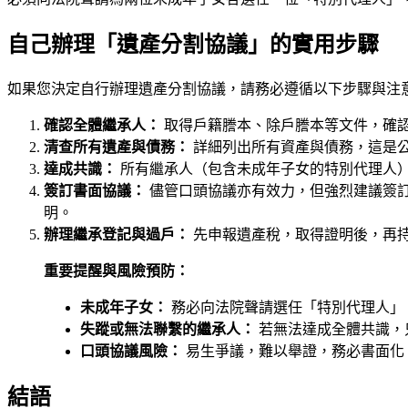
自己辦理「遺產分割協議」的實用步驟
如果您決定自行辦理遺產分割協議，請務必遵循以下步驟與注
確認全體繼承人：
取得戶籍謄本、除戶謄本等文件，確
清查所有遺產與債務：
詳細列出所有資產與債務，這是
達成共識：
所有繼承人（包含未成年子女的特別代理人
簽訂書面協議：
儘管口頭協議亦有效力，但強烈建議簽
明。
辦理繼承登記與過戶：
先申報遺產稅，取得證明後，再
重要提醒與風險預防：
未成年子女：
務必向法院聲請選任「特別代理人」
失蹤或無法聯繫的繼承人：
若無法達成全體共識，
口頭協議風險：
易生爭議，難以舉證，務必書面化
結語