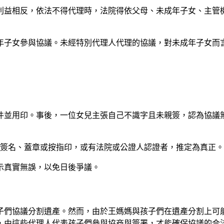
女之利益相反，依法不得代理時，法院得依父母、未成年子女、主
年子女參與協議。未經特別代理人代理的協議，對未成年子女而
件並用印。事後，一位女兒主張自己不識字且未親簽，認為協議
理人簽名、蓋章或按指印，或有法院或公證人認證者，推定為真正
示真實無誤，以免日後爭議。
子們協議分割遺產。然而，由於王媽媽與孩子們在遺產分割上可
，由這些代理人代表孩子們參與協商與簽署，才能確保協議的合