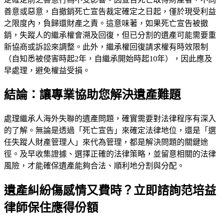
善意或惡意，自撤銷死亡宣告裁定確定之日起，僅於現受利益
之限度內，負歸還財產之責。這意味著，如果死亡宣告被撤
銷，失蹤人的繼承權會溯及回復，但已分割的遺產可能需要重
新協商或訴訟來調整。此外，繼承權回復請求權有時效限制
（自知悉被侵害時起2年，自繼承開始時起10年），因此應及
早處理，避免權益受損。
結論：讓專業協助您解決遺產難題
處理繼承人海外失聯的遺產問題，確實需要對法律程序有深入
的了解。無論是透過「死亡宣告」來確定法律地位，還是「選
任失蹤人財產管理人」來代為管理，都是解決問題的關鍵途
徑。及早收集證據、選擇正確的法律策略，並留意相關的法律
風險，才能確保遺產能夠合法、順利地分割與分配。
遺產糾紛傷感情又費時？立即諮詢范培益
律師保住應得份額