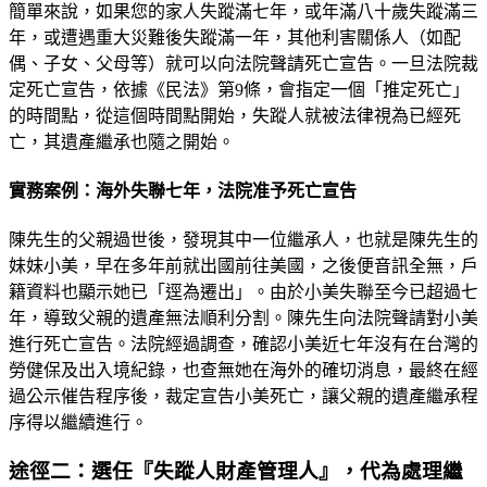
簡單來說，如果您的家人失蹤滿七年，或年滿八十歲失蹤滿三
年，或遭遇重大災難後失蹤滿一年，其他利害關係人（如配
偶、子女、父母等）就可以向法院聲請死亡宣告。一旦法院裁
定死亡宣告，依據《民法》第9條，會指定一個「推定死亡」
的時間點，從這個時間點開始，失蹤人就被法律視為已經死
亡，其遺產繼承也隨之開始。
實務案例：海外失聯七年，法院准予死亡宣告
陳先生的父親過世後，發現其中一位繼承人，也就是陳先生的
妹妹小美，早在多年前就出國前往美國，之後便音訊全無，戶
籍資料也顯示她已「逕為遷出」。由於小美失聯至今已超過七
年，導致父親的遺產無法順利分割。陳先生向法院聲請對小美
進行死亡宣告。法院經過調查，確認小美近七年沒有在台灣的
勞健保及出入境紀錄，也查無她在海外的確切消息，最終在經
過公示催告程序後，裁定宣告小美死亡，讓父親的遺產繼承程
序得以繼續進行。
途徑二：選任『失蹤人財產管理人』，代為處理繼