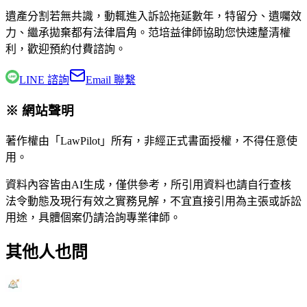
遺產分割若無共識，動輒進入訴訟拖延數年，特留分、遺囑效
力、繼承拋棄都有法律眉角。
范培益律師
協助您快速釐清權
利，歡迎預約付費諮詢。
LINE 諮詢
Email 聯繫
※ 網站聲明
著作權由「LawPilot」所有，非經正式書面授權，不得任意使
用。
資料內容皆由AI生成，僅供參考，所引用資料也請自行查核
法令動態及現行有效之實務見解，不宜直接引用為主張或訴訟
用途，具體個案仍請洽詢專業律師。
其他人也問