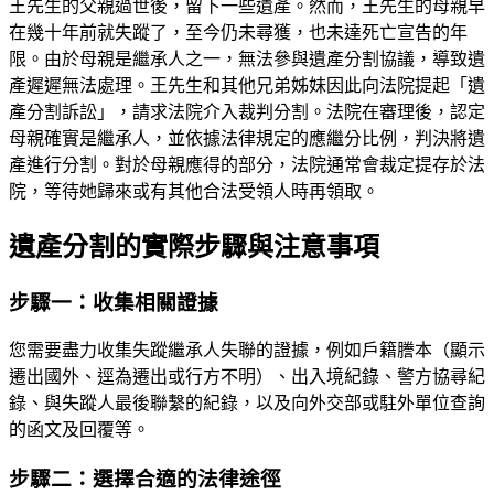
王先生的父親過世後，留下一些遺產。然而，王先生的母親早
在幾十年前就失蹤了，至今仍未尋獲，也未達死亡宣告的年
限。由於母親是繼承人之一，無法參與遺產分割協議，導致遺
產遲遲無法處理。王先生和其他兄弟姊妹因此向法院提起「遺
產分割訴訟」，請求法院介入裁判分割。法院在審理後，認定
母親確實是繼承人，並依據法律規定的應繼分比例，判決將遺
產進行分割。對於母親應得的部分，法院通常會裁定提存於法
院，等待她歸來或有其他合法受領人時再領取。
遺產分割的實際步驟與注意事項
步驟一：收集相關證據
您需要盡力收集失蹤繼承人失聯的證據，例如戶籍謄本（顯示
遷出國外、逕為遷出或行方不明）、出入境紀錄、警方協尋紀
錄、與失蹤人最後聯繫的紀錄，以及向外交部或駐外單位查詢
的函文及回覆等。
步驟二：選擇合適的法律途徑