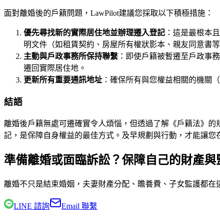
面對離婚後的戶籍問題，LawPilot建議您採取以下積極措施：
優先尋找新的實際居住地並辦理遷入登記
：這是最根本且
明文件（如租賃契約、房屋所有權狀影本、親友同意書等
主動與戶政事務所保持聯繫
：即使戶籍被暫遷至戶政事務
遷回實際居住地。
更新所有重要通訊地址
：確保所有與您權益相關的機關（
結語
離婚後戶籍無處可遷確實令人煩惱，但透過了解《戶籍法》的
記，是保障自身權益的最佳方式。及早規劃與行動，才能讓您
準備離婚或面臨訴訟？保障自己的財產與
離婚不只是結束婚姻，夫妻財產分配、贍養費、子女監護都在
LINE 諮詢
Email 聯繫