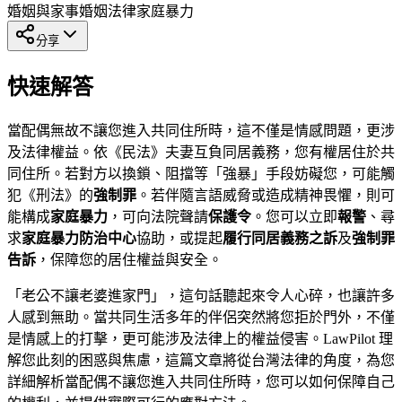
婚姻與家事
婚姻法律
家庭暴力
分享
快速解答
當配偶無故不讓您進入共同住所時，這不僅是情感問題，更涉
及法律權益。依《民法》夫妻互負同居義務，您有權居住於共
同住所。若對方以換鎖、阻擋等「強暴」手段妨礙您，可能觸
犯《刑法》的
強制罪
。若伴隨言語威脅或造成精神畏懼，則可
能構成
家庭暴力
，可向法院聲請
保護令
。您可以立即
報警
、尋
求
家庭暴力防治中心
協助，或提起
履行同居義務之訴
及
強制罪
告訴
，保障您的居住權益與安全。
「老公不讓老婆進家門」，這句話聽起來令人心碎，也讓許多
人感到無助。當共同生活多年的伴侶突然將您拒於門外，不僅
是情感上的打擊，更可能涉及法律上的權益侵害。LawPilot 理
解您此刻的困惑與焦慮，這篇文章將從台灣法律的角度，為您
詳細解析當配偶不讓您進入共同住所時，您可以如何保障自己