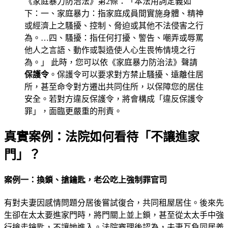
《家庭暴力防治法》第2條：「本法用詞定義如
下：一、家庭暴力：指家庭成員間實施身體、精神
或經濟上之騷擾、控制、脅迫或其他不法侵害之行
為。…四、騷擾：指任何打擾、警告、嘲弄或辱罵
他人之言語、動作或製造使人心生畏怖情境之行
為。」 此時，您可以依《家庭暴力防治法》聲請
保護令
。保護令可以要求對方禁止騷擾、遠離住居
所，甚至命令對方遷出共同住所，以保障您的居住
安全。若對方違反保護令，將會構成「違反保護令
罪」，面臨更嚴重的刑責。
真實案例：法院如何看待「不讓進家
門」？
案例一：換鎖、搶鑰匙，老公吃上強制罪官司
有對夫妻因感情問題分居後嘗試復合，共同租屋居住。後來先
生卻在太太要進家門時，將門關上並上鎖，甚至從太太手中強
行搶走鑰匙，不讓她進入。法院審理後認為，夫妻互負同居義