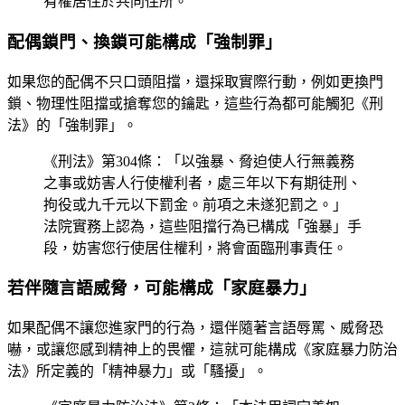
有權居住於共同住所。
配偶鎖門、換鎖可能構成「強制罪」
如果您的配偶不只口頭阻擋，還採取實際行動，例如更換門
鎖、物理性阻擋或搶奪您的鑰匙，這些行為都可能觸犯《刑
法》的「強制罪」。
《刑法》第304條：「以強暴、脅迫使人行無義務
之事或妨害人行使權利者，處三年以下有期徒刑、
拘役或九千元以下罰金。前項之未遂犯罰之。」
法院實務上認為，這些阻擋行為已構成「強暴」手
段，妨害您行使居住權利，將會面臨刑事責任。
若伴隨言語威脅，可能構成「家庭暴力」
如果配偶不讓您進家門的行為，還伴隨著言語辱罵、威脅恐
嚇，或讓您感到精神上的畏懼，這就可能構成《家庭暴力防治
法》所定義的「精神暴力」或「騷擾」。