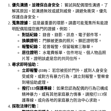
優先溝通，並確保自身安全：
嘗試與配偶理性溝通，了
解其原因。若溝通無效或感到威脅，請避免衝突，優先
保護自身安全。
蒐集證據：
這是最重要的環節。請盡可能蒐集所有能證
明配偶阻擋您進門的證據，例如：
對話紀錄：
錄音、錄影、訊息、電子郵件等。
換鎖證明：
門鎖被更換的照片、鎖匠證明等。
報警紀錄：
若曾報警，保留報案三聯單。
居住證明：
水電費帳單、信件地址、個人物品照
片等，證明該處是您的共同住所。
尋求即時協助：
立即報警 (110)：
若您被拒於門外，感到人身安全
受威脅，或對方有暴力行為，請立刻報警。警察會
到場協助處理。
撥打113保護專線：
如果您認為配偶的行為已構成
精神暴力，或有其他家庭暴力情事，請撥打113保
護專線，或向各地的家庭暴力防治中心求助。
採取法律行動：