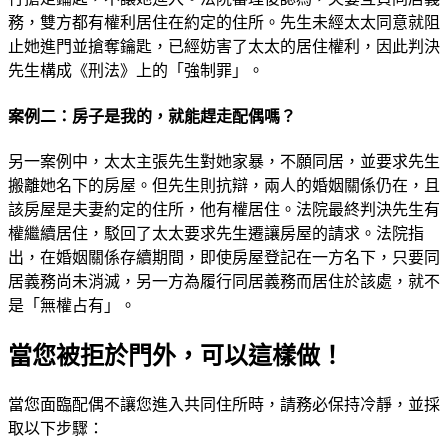
務，雙方都有權利居住在約定的住所。先生未經太太同意就阻
止她進門並搶奪鑰匙，已經妨害了太太的居住權利，因此判決
先生構成《刑法》上的「強制罪」。
案例二：房子是我的，就能趕走配偶嗎？
另一案例中，太太主張先生對她家暴，不願同居，並要求先生
搬離她名下的房屋。但先生則抗辯，兩人的婚姻關係仍在，且
該房屋是夫妻約定的住所，他有權居住。法院最終判決先生有
權繼續居住，駁回了太太要求先生遷讓房屋的請求。法院指
出，在婚姻關係存續期間，即使房屋登記在一方名下，只要同
居義務尚未消滅，另一方為履行同居義務而居住於該處，就不
是「無權占有」。
當您被拒於門外，可以這樣做！
當您面臨配偶不讓您進入共同住所時，請務必保持冷靜，並採
取以下步驟：