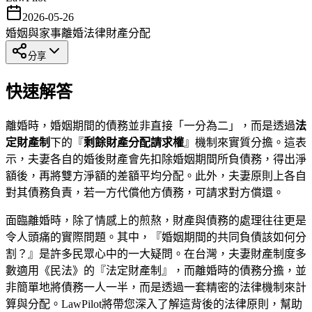
2026-05-26
婚姻與家事
離婚法律
財產分配
分享
快速解答
離婚時，婚姻期間的債務並非直接「一分為二」，而是透過
法
定財產制
下的『
剩餘財產分配請求權
』機制來實質分擔。這表
示，夫妻各自的婚後財產會先扣除婚姻期間所負債務，得出淨
額後，再將雙方淨額的差額平均分配。此外，夫妻原則上各自
對其債務負責，若一方代償他方債務，可請求對方償還。
面臨離婚時，除了情感上的煎熬，財產與債務的處理往往更是
令人頭痛的實際問題。其中，『婚姻期間的共同負債該如何分
割？』是許多民眾心中的一大疑問。在台灣，夫妻財產制度多
數適用《民法》的『法定財產制』，而離婚時的債務分擔，並
非簡單地將債務一人一半，而是透過一套精密的法律機制來計
算與分配。LawPilot將帶您深入了解這背後的法律原則，幫助