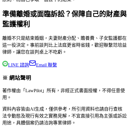
準備離婚或面臨訴訟？保障自己的財產與
監護權利
離婚不只是結束婚姻，夫妻財產分配、贍養費、子女監護都在
這一役決定。事前談判比上法庭更省時省錢，歡迎聯繫
范培益
律師
，讓您在談判桌上不吃虧。
LINE 諮詢
Email 聯繫
※ 網站聲明
著作權由「LawPilot」所有，非經正式書面授權，不得任意使
用。
資料內容皆由AI生成，僅供參考，所引用資料也請自行查核
法令動態及現行有效之實務見解，不宜直接引用為主張或訴訟
用途，具體個案仍請洽詢專業律師。