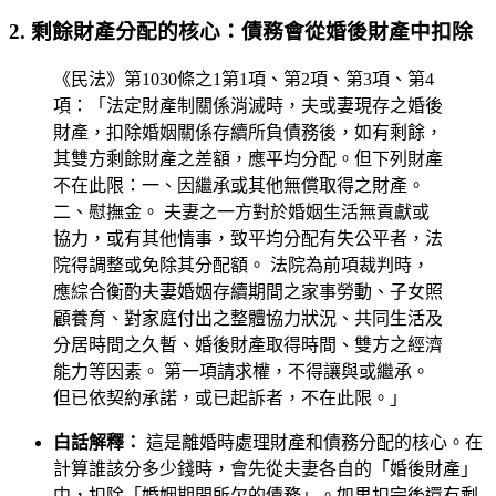
2. 剩餘財產分配的核心：債務會從婚後財產中扣除
《民法》第1030條之1第1項、第2項、第3項、第4
項：「法定財產制關係消滅時，夫或妻現存之婚後
財產，扣除婚姻關係存續所負債務後，如有剩餘，
其雙方剩餘財產之差額，應平均分配。但下列財產
不在此限：一、因繼承或其他無償取得之財產。
二、慰撫金。 夫妻之一方對於婚姻生活無貢獻或
協力，或有其他情事，致平均分配有失公平者，法
院得調整或免除其分配額。 法院為前項裁判時，
應綜合衡酌夫妻婚姻存續期間之家事勞動、子女照
顧養育、對家庭付出之整體協力狀況、共同生活及
分居時間之久暫、婚後財產取得時間、雙方之經濟
能力等因素。 第一項請求權，不得讓與或繼承。
但已依契約承諾，或已起訴者，不在此限。」
白話解釋：
這是離婚時處理財產和債務分配的核心。在
計算誰該分多少錢時，會先從夫妻各自的「婚後財產」
中，扣除「婚姻期間所欠的債務」。如果扣完後還有剩