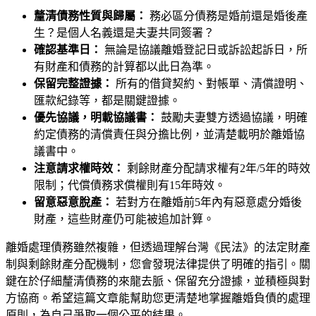
釐清債務性質與歸屬：
務必區分債務是婚前還是婚後產
生？是個人名義還是夫妻共同簽署？
確認基準日：
無論是協議離婚登記日或訴訟起訴日，所
有財產和債務的計算都以此日為準。
保留完整證據：
所有的借貸契約、對帳單、清償證明、
匯款紀錄等，都是關鍵證據。
優先協議，明載協議書：
鼓勵夫妻雙方透過協議，明確
約定債務的清償責任與分擔比例，並清楚載明於離婚協
議書中。
注意請求權時效：
剩餘財產分配請求權有2年/5年的時效
限制；代償債務求償權則有15年時效。
留意惡意脫產：
若對方在離婚前5年內有惡意處分婚後
財產，這些財產仍可能被追加計算。
離婚處理債務雖然複雜，但透過理解台灣《民法》的法定財產
制與剩餘財產分配機制，您會發現法律提供了明確的指引。關
鍵在於仔細釐清債務的來龍去脈、保留充分證據，並積極與對
方協商。希望這篇文章能幫助您更清楚地掌握離婚負債的處理
原則，為自己爭取一個公平的結果。