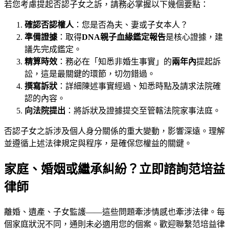
若您考慮提起否認子女之訴，請務必掌握以下幾個要點：
確認否認權人
：您是否為夫、妻或子女本人？
準備證據
：取得
DNA親子血緣鑑定報告
是核心證據，建
議先完成鑑定。
精算時效
：務必在「知悉非婚生事實」的
兩年內
提起訴
訟，這是最關鍵的環節，切勿錯過。
撰寫訴狀
：詳細陳述事實經過、知悉時點及請求法院確
認的內容。
向法院提出
：將訴狀及證據提交至管轄法院家事法庭。
否認子女之訴涉及個人身分關係的重大變動，影響深遠。理解
並遵循上述法律規定與程序，是確保您權益的關鍵。
家庭、婚姻或繼承糾紛？立即諮詢范培益
律師
離婚、遺產、子女監護——這些問題牽涉情感也牽涉法律。每
個家庭狀況不同，通則未必適用您的個案。歡迎聯繫
范培益律