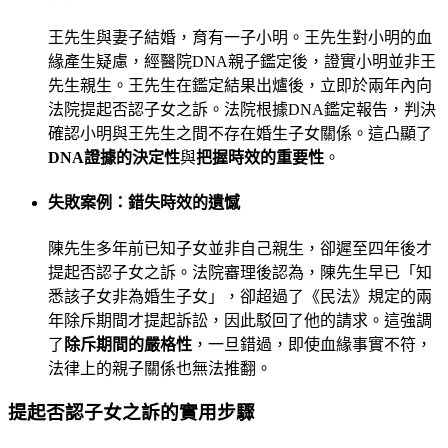
王先生與妻子結婚，育有一子小明。王先生對小明的血
緣產生疑慮，經醫院DNA親子鑑定後，證實小明並非王
先生親生。王先生在鑑定結果出爐後，立即於兩年內向
法院提起否認子女之訴。法院根據DNA鑑定報告，判決
確認小明與王先生之間不存在婚生子女關係。這凸顯了
DNA證據的決定性
與
把握時效的重要性
。
失敗案例：錯失時效的遺憾
陳先生多年前已知子女並非自己親生，卻遲至四年後才
提起否認子女之訴。法院審理後認為，陳先生早已「知
悉該子女非為婚生子女」，卻超過了《民法》規定的兩
年除斥期間才提起訴訟，因此駁回了他的請求。這強調
了
除斥期間的嚴格性
，一旦錯過，即使血緣事實不符，
法律上的親子關係也無法推翻。
提起否認子女之訴的實用步驟