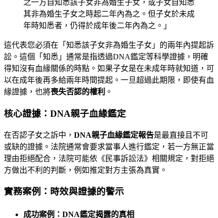
之一方自知悉該子女非為婚生子女，或子女自知悉
其非為婚生子女之時起二年內為之。但子女於未成
年時知悉者，仍得於成年後二年內為之。」
這代表您必須在「知悉該子女非為婚生子女」的兩年內提起訴
訟。這個「知悉」通常是指透過DNA鑑定等科學證據，明確
得知沒有血緣關係的時點。如果子女是在未成年時就知道，可
以在成年後再多給兩年時間提起。一旦超過此期限，即使有血
緣證據，也將
喪失否認的權利
。
核心證據：DNA親子血緣鑑定
在否認子女之訴中，
DNA親子血緣鑑定報告
是最直接且不可
或缺的證據。法院通常會要求當事人進行鑑定，若一方無正當
理由拒絕配合，法院可能依《民事訴訟法》相關規定，對拒絕
方做出不利的判斷，例如推定對方主張為真實。
實務案例：時效與證據的警示
成功案例：DNA鑑定揭露的真相