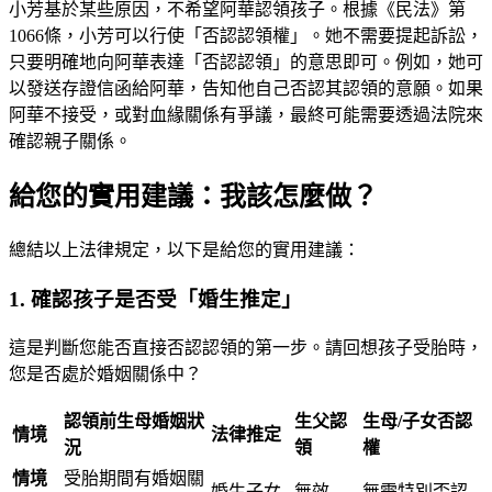
小芳基於某些原因，不希望阿華認領孩子。根據《民法》第
1066條，小芳可以行使「否認認領權」。她不需要提起訴訟，
只要明確地向阿華表達「否認認領」的意思即可。例如，她可
以發送存證信函給阿華，告知他自己否認其認領的意願。如果
阿華不接受，或對血緣關係有爭議，最終可能需要透過法院來
確認親子關係。
給您的實用建議：我該怎麼做？
總結以上法律規定，以下是給您的實用建議：
1. 確認孩子是否受「婚生推定」
這是判斷您能否直接否認認領的第一步。請回想孩子受胎時，
您是否處於婚姻關係中？
認領前生母婚姻狀
生父認
生母/子女否認
情境
法律推定
況
領
權
情境
受胎期間有婚姻關
婚生子女
無效
無需特別否認