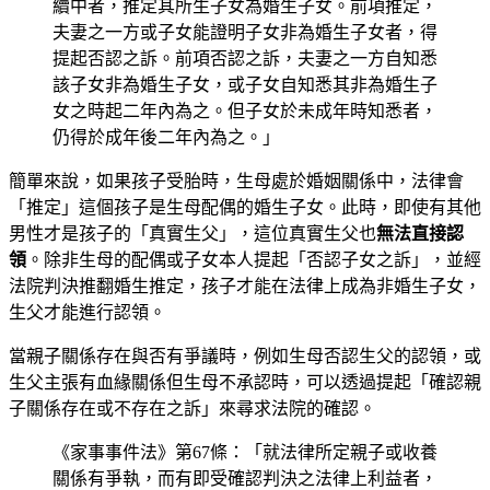
續中者，推定其所生子女為婚生子女。前項推定，
夫妻之一方或子女能證明子女非為婚生子女者，得
提起否認之訴。前項否認之訴，夫妻之一方自知悉
該子女非為婚生子女，或子女自知悉其非為婚生子
女之時起二年內為之。但子女於未成年時知悉者，
仍得於成年後二年內為之。」
簡單來說，如果孩子受胎時，生母處於婚姻關係中，法律會
「推定」這個孩子是生母配偶的婚生子女。此時，即使有其他
男性才是孩子的「真實生父」，這位真實生父也
無法直接認
領
。除非生母的配偶或子女本人提起「否認子女之訴」，並經
法院判決推翻婚生推定，孩子才能在法律上成為非婚生子女，
生父才能進行認領。
當親子關係存在與否有爭議時，例如生母否認生父的認領，或
生父主張有血緣關係但生母不承認時，可以透過提起「確認親
子關係存在或不存在之訴」來尋求法院的確認。
《家事事件法》第67條：「就法律所定親子或收養
關係有爭執，而有即受確認判決之法律上利益者，