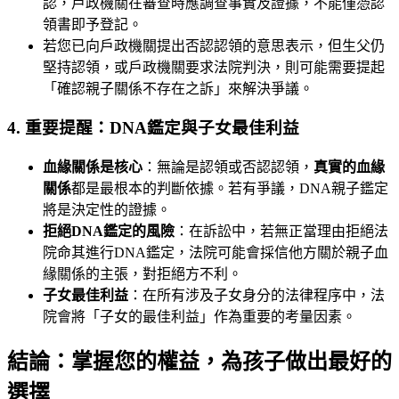
認，戶政機關在審查時應調查事實及證據，不能僅憑認
領書即予登記。
若您已向戶政機關提出否認認領的意思表示，但生父仍
堅持認領，或戶政機關要求法院判決，則可能需要提起
「確認親子關係不存在之訴」來解決爭議。
4. 重要提醒：DNA鑑定與子女最佳利益
血緣關係是核心
：無論是認領或否認認領，
真實的血緣
關係
都是最根本的判斷依據。若有爭議，DNA親子鑑定
將是決定性的證據。
拒絕DNA鑑定的風險
：在訴訟中，若無正當理由拒絕法
院命其進行DNA鑑定，法院可能會採信他方關於親子血
緣關係的主張，對拒絕方不利。
子女最佳利益
：在所有涉及子女身分的法律程序中，法
院會將「子女的最佳利益」作為重要的考量因素。
結論：掌握您的權益，為孩子做出最好的
選擇