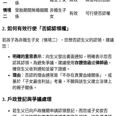
一
係
情境
受胎期間無婚姻關
非婚生子
有效
可行使否認權
二
係
女
2. 如何有效行使「否認認領權」
若孩子為非婚生子女（情境二），您想否認生父的認領，建議
您：
明確的意思表示
：向生父發出書面通知，明確表示您否
認其認領。為避免爭議，建議使用
存證信函
或
律師函
，
確保生父收到通知並留下證據。
理由
：否認的理由通常是「不存在真實血緣關係」，或
基於「子女最佳利益」考量，不願與該生父建立法律上
的親子關係。
3. 戶政登記與爭議處理
若生父已向戶政機關申請認領登記，而您或子女欲否