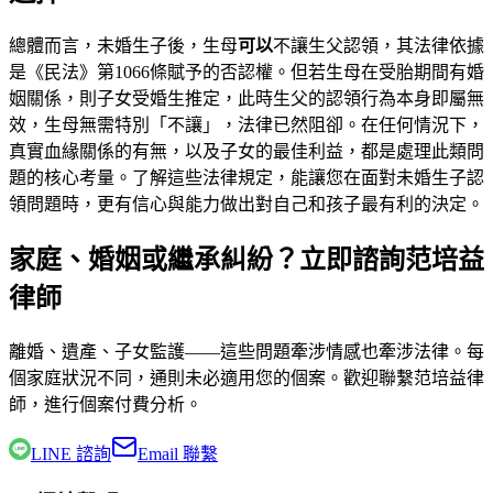
總體而言，未婚生子後，生母
可以
不讓生父認領，其法律依據
是《民法》第1066條賦予的否認權。但若生母在受胎期間有婚
姻關係，則子女受婚生推定，此時生父的認領行為本身即屬無
效，生母無需特別「不讓」，法律已然阻卻。在任何情況下，
真實血緣關係的有無，以及子女的最佳利益，都是處理此類問
題的核心考量。了解這些法律規定，能讓您在面對未婚生子認
領問題時，更有信心與能力做出對自己和孩子最有利的決定。
家庭、婚姻或繼承糾紛？立即諮詢范培益
律師
離婚、遺產、子女監護——這些問題牽涉情感也牽涉法律。每
個家庭狀況不同，通則未必適用您的個案。歡迎聯繫
范培益律
師
，進行個案付費分析。
LINE 諮詢
Email 聯繫