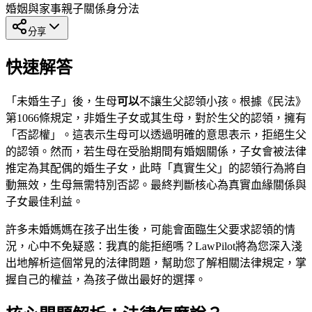
婚姻與家事
親子關係
身分法
分享
快速解答
「未婚生子」後，生母
可以
不讓生父認領小孩。根據《民法》
第1066條規定，非婚生子女或其生母，對於生父的認領，擁有
「否認權」。這表示生母可以透過明確的意思表示，拒絕生父
的認領。然而，若生母在受胎期間有婚姻關係，子女會被法律
推定為其配偶的婚生子女，此時「真實生父」的認領行為將自
動無效，生母無需特別否認。最終判斷核心為真實血緣關係與
子女最佳利益。
許多未婚媽媽在孩子出生後，可能會面臨生父要求認領的情
況，心中不免疑惑：我真的能拒絕嗎？LawPilot將為您深入淺
出地解析這個常見的法律問題，幫助您了解相關法律規定，掌
握自己的權益，為孩子做出最好的選擇。