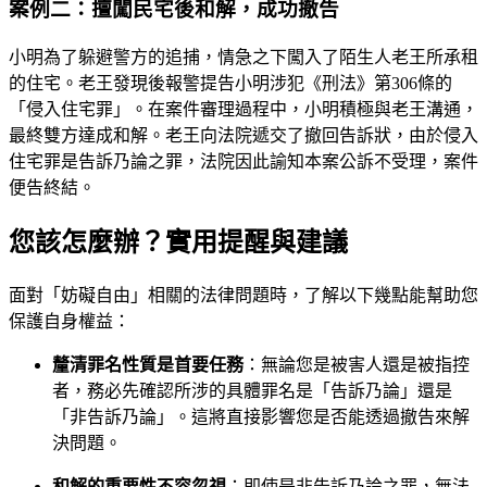
案例二：擅闖民宅後和解，成功撤告
小明為了躲避警方的追捕，情急之下闖入了陌生人老王所承租
的住宅。老王發現後報警提告小明涉犯《刑法》第306條的
「侵入住宅罪」。在案件審理過程中，小明積極與老王溝通，
最終雙方達成和解。老王向法院遞交了撤回告訴狀，由於侵入
住宅罪是告訴乃論之罪，法院因此諭知本案公訴不受理，案件
便告終結。
您該怎麼辦？實用提醒與建議
面對「妨礙自由」相關的法律問題時，了解以下幾點能幫助您
保護自身權益：
釐清罪名性質是首要任務
：無論您是被害人還是被指控
者，務必先確認所涉的具體罪名是「告訴乃論」還是
「非告訴乃論」。這將直接影響您是否能透過撤告來解
決問題。
和解的重要性不容忽視
：即使是非告訴乃論之罪，無法