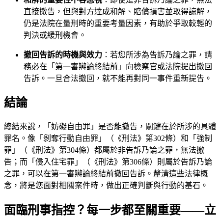
直接撤告，但與對方達成和解、賠償損害並取得諒解，
仍是法院在量刑時的重要考量因素，有助於爭取較輕的
判決或緩刑機會。
撤回告訴的時機與效力
：若您所涉為告訴乃論之罪，請
務必在「第一審辯論終結前」向檢察官或法院提出撤回
告訴。一旦合法撤回，就不能再對同一事件重新提告。
結論
總結來說，「妨礙自由罪」是否能撤告，關鍵在於所涉的具體
罪名。像「剝奪行動自由罪」（《刑法》第302條）和「強制
罪」（《刑法》第304條）都屬於非告訴乃論之罪，無法撤
告；而「侵入住宅罪」（《刑法》第306條）則屬於告訴乃論
之罪，可以在第一審辯論終結前撤回告訴。釐清這些法律概
念，將是您面對相關案件時，做出正確判斷與行動的基石。
面臨刑事指控？每一步都至關重要——立