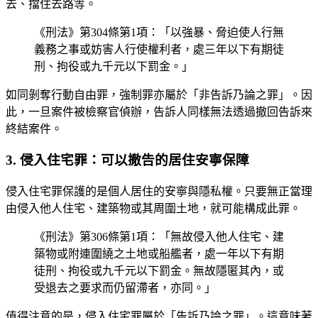
去、擋住去路等。
《刑法》第304條第1項：「以強暴、脅迫使人行無
義務之事或妨害人行使權利者，處三年以下有期徒
刑、拘役或九千元以下罰金。」
如同剝奪行動自由罪，強制罪亦屬於「非告訴乃論之罪」。因
此，一旦案件被檢察官偵辦，告訴人同樣無法透過撤回告訴來
終結案件。
3. 侵入住宅罪：可以撤告的居住安寧保障
侵入住宅罪保護的是個人居住的安寧與隱私權。只要無正當理
由侵入他人住宅、建築物或其周圍土地，就可能構成此罪。
《刑法》第306條第1項：「無故侵入他人住宅、建
築物或附連圍繞之土地或船艦者，處一年以下有期
徒刑、拘役或九千元以下罰金。無故隱匿其內，或
受退去之要求而仍留滯者，亦同。」
值得注意的是，侵入住宅罪屬於「告訴乃論之罪」。這意味著