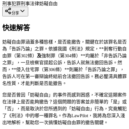
刑事犯罪
刑事法律
妨礙自由
分享
快速解答
妨礙自由罪涵蓋多種態樣，是否能撤告，關鍵在於該罪名是否
為「告訴乃論」之罪。依據我國《刑法》規定，**剝奪行動自
由罪（第302條）
及
強制罪（第304條）**均屬於「非告訴乃論
之罪」，一旦檢察官提起公訴，告訴人就無法撤回告訴。然
而，**侵入住宅罪（第306條）**則屬於「告訴乃論之罪」，
告訴人可在第一審辯論終結前合法撤回告訴。務必釐清具體罪
名性質，才能判斷是否能撤告。
您是否曾因「妨礙自由」的事件而感到困惑，不確定這類案件
在法律上是否能夠撤告？這個問題的答案並非簡單的「是」或
「否」，而是取決於您所遇到的「妨礙自由」行為，究竟觸犯
了《刑法》中的哪一種罪名。作為LawPilot，我將為您深入淺
出地解析，幫助您一次搞懂妨礙自由罪的撤告關鍵。