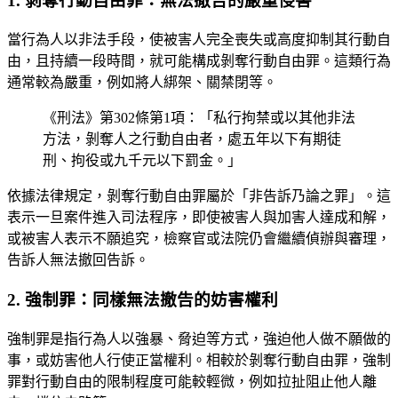
1. 剝奪行動自由罪：無法撤告的嚴重侵害
當行為人以非法手段，使被害人完全喪失或高度抑制其行動自
由，且持續一段時間，就可能構成剝奪行動自由罪。這類行為
通常較為嚴重，例如將人綁架、關禁閉等。
《刑法》第302條第1項：「私行拘禁或以其他非法
方法，剝奪人之行動自由者，處五年以下有期徒
刑、拘役或九千元以下罰金。」
依據法律規定，剝奪行動自由罪屬於「非告訴乃論之罪」。這
表示一旦案件進入司法程序，即使被害人與加害人達成和解，
或被害人表示不願追究，檢察官或法院仍會繼續偵辦與審理，
告訴人無法撤回告訴。
2. 強制罪：同樣無法撤告的妨害權利
強制罪是指行為人以強暴、脅迫等方式，強迫他人做不願做的
事，或妨害他人行使正當權利。相較於剝奪行動自由罪，強制
罪對行動自由的限制程度可能較輕微，例如拉扯阻止他人離