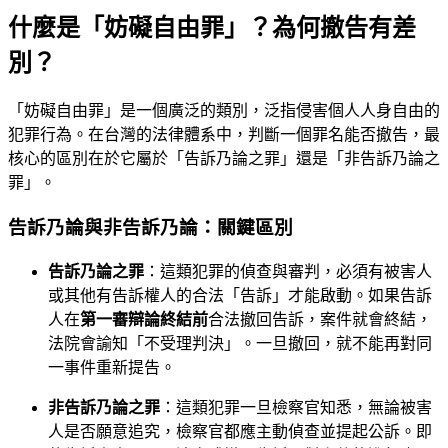
什麼是「妨礙自由罪」？為何撤告有差
別？
「妨礙自由罪」是一個廣泛的類別，泛指侵害個人人身自由的
犯罪行為。在台灣的法律體系中，判斷一個罪名能否撤告，最
核心的區別在於它屬於「告訴乃論之罪」還是「非告訴乃論之
罪」。
告訴乃論與非告訴乃論：關鍵區別
告訴乃論之罪
：這類犯罪的偵查與審判，必須有被害人
或其他有告訴權人的合法「告訴」才能啟動。如果告訴
人在
第一審辯論終結前
合法撤回告訴，案件就會終結，
法院會諭知「不受理判決」。一旦撤回，就不能再對同
一事件重新提告。
非告訴乃論之罪
：這類犯罪一旦檢察官知悉，無論被害
人是否願意追究，檢察官都應主動偵查並提起公訴。即