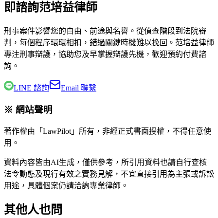
即諮詢范培益律師
刑事案件影響您的自由、前途與名譽。從偵查階段到法院審
判，每個程序環環相扣，錯過關鍵時機難以挽回。
范培益律師
專注刑事辯護，協助您及早掌握辯護先機，歡迎預約付費諮
詢。
LINE 諮詢
Email 聯繫
※ 網站聲明
著作權由「LawPilot」所有，非經正式書面授權，不得任意使
用。
資料內容皆由AI生成，僅供參考，所引用資料也請自行查核
法令動態及現行有效之實務見解，不宜直接引用為主張或訴訟
用途，具體個案仍請洽詢專業律師。
其他人也問