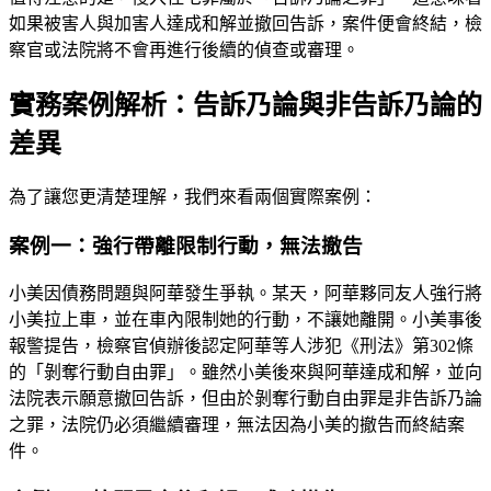
如果被害人與加害人達成和解並撤回告訴，案件便會終結，檢
察官或法院將不會再進行後續的偵查或審理。
實務案例解析：告訴乃論與非告訴乃論的
差異
為了讓您更清楚理解，我們來看兩個實際案例：
案例一：強行帶離限制行動，無法撤告
小美因債務問題與阿華發生爭執。某天，阿華夥同友人強行將
小美拉上車，並在車內限制她的行動，不讓她離開。小美事後
報警提告，檢察官偵辦後認定阿華等人涉犯《刑法》第302條
的「剝奪行動自由罪」。雖然小美後來與阿華達成和解，並向
法院表示願意撤回告訴，但由於剝奪行動自由罪是非告訴乃論
之罪，法院仍必須繼續審理，無法因為小美的撤告而終結案
件。