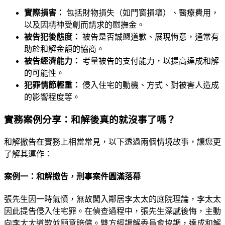
實際損害：
包括財物損失（如門窗損壞）、醫療費用，
以及因精神受創而請求的慰撫金。
被告犯後態度：
被告是否誠懇道歉、展現悔意，通常有
助於和解金額的協商。
被告經濟能力：
考量被告的支付能力，以提高達成和解
的可能性。
犯罪情節輕重：
侵入住宅的動機、方式、對被害人造成
的影響程度等。
實務案例分享：和解後真的就沒事了嗎？
和解撤告在實務上相當常見，以下透過兩個情境故事，讓您更
了解其運作：
案例一：和解撤告，刑事案件圓滿落幕
張先生因一時氣憤，無故闖入鄰居李太太的庭院理論，李太太
因此提告侵入住宅罪。在偵查過程中，張先生深感後悔，主動
向李太太道歉並願意賠償。雙方經調解委員會協調，達成和解