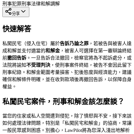
刑事犯罪
刑事法律
和解調解
分享
快速解答
私闖民宅（侵入住宅）屬於
告訴乃論之罪
，若被告與被害人達
成和解並支付適當的
和解金
，被害人可選擇在第一審辯論終結
前
撤回告訴
。一旦告訴合法撤回，檢察官將為不起訴處分，或
法院將諭知
不受理判決
，使刑事案件終結，被告不會因此留下
刑事紀錄。和解金範圍考量損害、犯後態度與經濟能力，建議
確保和解條件明確，並在收到款項後再撤回告訴，以保障自身
權益。
私闖民宅案件，刑事和解金該怎麼談？
當您的住家或私人空間遭到侵犯，除了憤怒與不安，接下來該
如何處理法律問題，特別是「私闖民宅和解金」的協商，常讓
一般民眾感到困惑。別擔心，LawPilot將為您深入淺出地解析