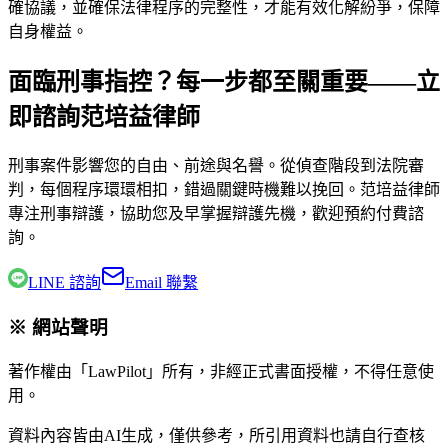
確協議，並確保法律程序的完整性，才能有效化解紛爭，保障
自身權益。
面臨刑事指控？每一步都至關重要——立
即諮詢范培益律師
刑事案件影響您的自由、前途與名譽。從偵查階段到法院審
判，每個程序環環相扣，錯過關鍵時機難以挽回。
范培益律師
專注刑事辯護，協助您及早掌握辯護先機，歡迎預約付費諮
詢。
LINE 諮詢
Email 聯繫
※ 網站聲明
著作權由「LawPilot」所有，非經正式書面授權，不得任意使
用。
資料內容皆由AI生成，僅供參考，所引用資料也請自行查核