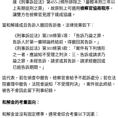
達《刑事訴訟法》第455-2條所排除之「最輕本刑三年以
上有期徒刑之罪」，故原則上可適用
檢察官協商程序
，
讓雙方在檢察官見證下達成協議。
當和解達成且告訴人撤回告訴後，法律效果如下：
《刑事訴訟法》第238條第1項：「告訴乃論之罪，
告訴人於第一審辯論終結前，得撤回其告訴。」
《刑事訴訟法》第303條第3款：「案件有下列情形
之一者，應諭知不受理之判決：三、告訴或請求乃
論之罪，未經告訴、請求或其告訴、請求經撤回或
已逾告訴期間。」
這代表，若在偵查中撤告，檢察官會給予不起訴處分；若在法
院審理中撤告，法院會諭知「不受理判決」，案件就此終結，
被告不會因此留下刑事紀錄。
和解金的考量面向：
和解金並沒有固定標準，通常會綜合考量以下因素：