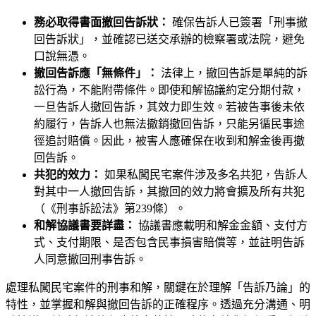
務必取得書面撤回告訴狀：
確保告訴人已簽署「刑事撤
回告訴狀」，並確認已送交承辦的檢察署或法院，避免
口說無憑。
撤回告訴應「無條件」：
法律上，撤回告訴是單純的訴
訟行為，不能附帶條件。即使和解協議約定分期付款，
一旦告訴人撤回告訴，其效力即生效。若被告事後未依
約履行，告訴人也無法撤銷撤回告訴，只能另循民事途
徑追討賠償。因此，被害人應確保在收到和解金後再撤
回告訴。
共犯的效力：
如果私闖民宅案件涉及多名共犯，告訴人
對其中一人撤回告訴，其撤回的效力將會擴及所有共犯
（《刑事訴訟法》第239條）。
和解協議書要詳盡：
協議書應載明和解金金額、支付方
式、支付期限、是否包含民事損害賠償等，並註明告訴
人同意撤回刑事告訴。
處理私闖民宅案件的刑事和解，關鍵在於理解「告訴乃論」的
特性，並掌握和解與撤回告訴的正確程序。透過充分溝通、明