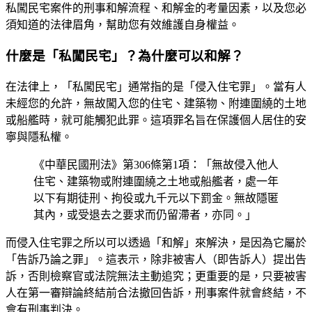
私闖民宅案件的刑事和解流程、和解金的考量因素，以及您必
須知道的法律眉角，幫助您有效維護自身權益。
什麼是「私闖民宅」？為什麼可以和解？
在法律上，「私闖民宅」通常指的是「侵入住宅罪」。當有人
未經您的允許，無故闖入您的住宅、建築物、附連圍繞的土地
或船艦時，就可能觸犯此罪。這項罪名旨在保護個人居住的安
寧與隱私權。
《中華民國刑法》第306條第1項：「無故侵入他人
住宅、建築物或附連圍繞之土地或船艦者，處一年
以下有期徒刑、拘役或九千元以下罰金。無故隱匿
其內，或受退去之要求而仍留滯者，亦同。」
而侵入住宅罪之所以可以透過「和解」來解決，是因為它屬於
「告訴乃論之罪」。這表示，除非被害人（即告訴人）提出告
訴，否則檢察官或法院無法主動追究；更重要的是，只要被害
人在第一審辯論終結前合法撤回告訴，刑事案件就會終結，不
會有刑事判決。