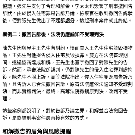
協議，張先生支付了合理和解金，李太太也簽署了刑事撤回告
訴狀。由於侵入住宅罪是告訴乃論，檢察官在收到撤回告訴狀
後，便對張先生做出了
不起訴處分
，這起刑事案件就此終結。
案例二：撤回告訴後，法院仍應諭知不受理判決
陳先生因與屋主王先生有糾紛，憤而闖入王先生住宅並毀損物
品，王先生對他提告侵入住宅及毀損罪。雙方在法院審理期
間，透過協商達成和解，王先生也簽字撤回了對陳先生的告
訴。然而，承審法院卻誤判，仍對陳先生的侵入住宅罪判處拘
役。陳先生不服上訴，高等法院指出，侵入住宅罪既屬告訴乃
論，且告訴人已合法撤回告訴，原審法院應依法諭知
不受理判
決
，而非實體判決。最終，高等法院撤銷原判決，改判不受
理。
這些案例都說明了，對於告訴乃論之罪，和解並合法撤回告
訴，是終結刑事案件最直接有效的方式。
和解撤告的眉角與風險提醒