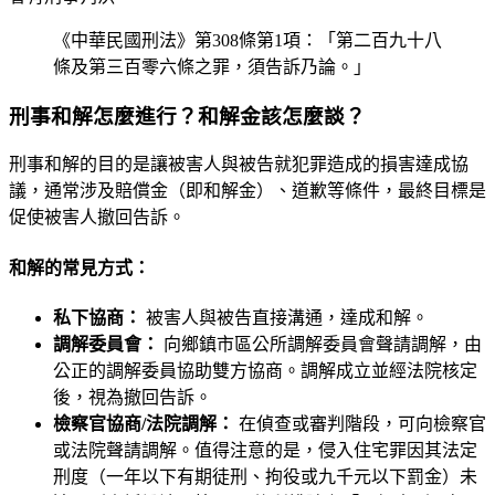
《中華民國刑法》第308條第1項：「第二百九十八
條及第三百零六條之罪，須告訴乃論。」
刑事和解怎麼進行？和解金該怎麼談？
刑事和解的目的是讓被害人與被告就犯罪造成的損害達成協
議，通常涉及賠償金（即和解金）、道歉等條件，最終目標是
促使被害人撤回告訴。
和解的常見方式：
私下協商：
被害人與被告直接溝通，達成和解。
調解委員會：
向鄉鎮市區公所調解委員會聲請調解，由
公正的調解委員協助雙方協商。調解成立並經法院核定
後，視為撤回告訴。
檢察官協商/法院調解：
在偵查或審判階段，可向檢察官
或法院聲請調解。值得注意的是，侵入住宅罪因其法定
刑度（一年以下有期徒刑、拘役或九千元以下罰金）未