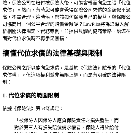
險，保險公司在賠付被保險人後，可能會轉而向您主張「代位
求償」。然而，有時您可能會覺得保險公司求償的金額似乎過
高，不盡合理。這時候，您該如何保障自己的權益，與保險公
司協商出一個公平合理的賠償金額呢？LawPilot將為您深入解
析相關法律規定、實務案例，並提供具體的協商策略，讓您在
面對代位求償時不再手足無措。
搞懂代位求償的法律基礎與限制
保險公司之所以能向您求償，是基於《保險法》賦予的「代位
求償權」。但這項權利並非無限上綱，而是有明確的法律限
制：
1. 代位求償的範圍限制
依據《保險法》第53條規定：
「被保險人因保險人應負保險責任之損失發生，而
對於第三人有損失賠償請求權者，保險人得於給付