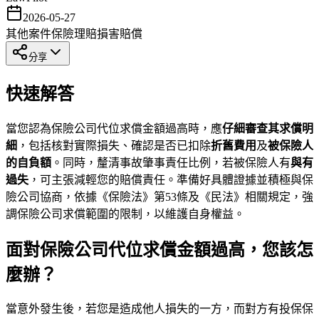
2026-05-27
其他案件
保險理賠
損害賠償
分享
快速解答
當您認為保險公司代位求償金額過高時，應
仔細審查其求償明
細
，包括核對實際損失、確認是否已扣除
折舊費用
及
被保險人
的自負額
。同時，釐清事故肇事責任比例，若被保險人有
與有
過失
，可主張減輕您的賠償責任。準備好具體證據並積極與保
險公司協商，依據《保險法》第53條及《民法》相關規定，強
調保險公司求償範圍的限制，以維護自身權益。
面對保險公司代位求償金額過高，您該怎
麼辦？
當意外發生後，若您是造成他人損失的一方，而對方有投保保