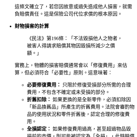
這條文確立了，若您因故意或過失造成他人損害，就需
負賠償責任。這是保險公司代位求償的根本原因。
財物損害的計算
《民法》第196條：「不法毀損他人之物者，
被害人得請求賠償其物因毀損所減少之價
額。」
實務上，物體的損害賠償通常會以「修復費用」來估
算，但必須符合「必要性」原則。這意味著：
必要修復費用：
只限於修復受損部分所需的合理
費用，不包含不確定或未受損的部分。
折舊扣除：
如果更換的是全新零件，必須扣除因
「新品換舊品」所產生的折舊費用。法院會審酌物
品的使用狀況和零件折舊後，認定合理的修復費
用。
全損認定：
如果修復費用過高，甚至超過物品毀
損前的市價，則可能被認定為「全損」，此時賠償