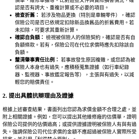
價單、維修單據等。比對這些文件與實際損害情況，確
認是否有誇大、重複計算或不必要的項目。
檢查折舊：
若涉及物品更換（特別是車輛零件），確認
保險公司是否已依規定扣除新品換舊品的折舊費用。若
未扣除，可要求其重新計算。
確認自負額：
檢視被保險人的保險契約，確認是否有自
負額條款。若有，保險公司在代位求償時應先扣除該自
負額。
釐清肇事責任比例：
若事故發生原因複雜，或您認為被
保險人本身也有過失，應積極蒐集證據（如行車紀錄
器、監視器、事故鑑定報告等），主張與有過失，以減
輕您的賠償責任。
2. 提出具體抗辯理由及證據
根據上述審查結果，書面列出您認為求償金額不合理之處，並
附上相關證據。例如，您可以提出其他維修廠的估價單，證明
保險公司提供的估價過高；或提供證據證明被保險人有與有過
失。強調保險公司代位求償的金額不應超過被保險人實際所受