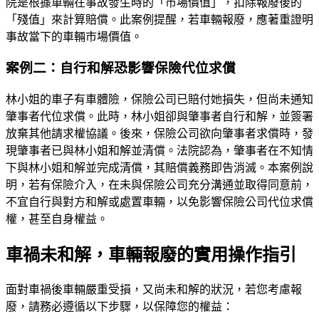
院是根據車輛在事故發生時的「市場價值」，扣除報廢後的
「殘值」來計算賠償。此案例提醒，若車輛報廢，應著重證明
事故當下的車輛市場價值。
案例二：自行和解恐影響保險代位求償
林小姐的車子有車體險，保險公司已賠付她損失，但尚未通知
肇事者代位求償。此時，林小姐卻與肇事者自行和解，並簽署
放棄其他請求權協議。後來，保險公司欲向肇事者求償時，發
現肇事者已與林小姐和解並清償。法院認為，肇事者在不知情
下與林小姐和解並完成清償，其賠償義務即告消滅。本案例說
明，若有保險介入，在未與保險公司充分溝通並取得同意前，
不宜自行與對方和解或處置車輛，以免影響保險公司代位求償
權，甚至自身權益。
車禍未和解，車輛報廢的實用操作指引
面對車禍後車輛嚴重受損，又尚未和解的狀況，若您考慮報
廢，請務必遵循以下步驟，以保障您的權益：