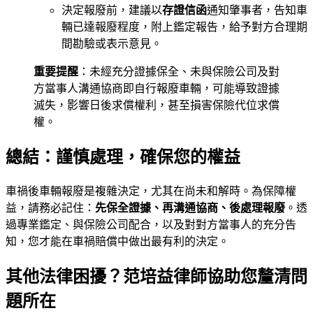
決定報廢前，建議以
存證信函
通知肇事者，告知車
輛已達報廢程度，附上鑑定報告，給予對方合理期
間勘驗或表示意見。
重要提醒
：未經充分證據保全、未與保險公司及對
方當事人溝通協商即自行報廢車輛，可能導致證據
滅失，影響日後求償權利，甚至損害保險代位求償
權。
總結：謹慎處理，確保您的權益
車禍後車輛報廢是複雜決定，尤其在尚未和解時。為保障權
益，請務必記住：
先保全證據、再溝通協商、後處理報廢
。透
過專業鑑定、與保險公司配合，以及對對方當事人的充分告
知，您才能在車禍賠償中做出最有利的決定。
其他法律困擾？范培益律師協助您釐清問
題所在