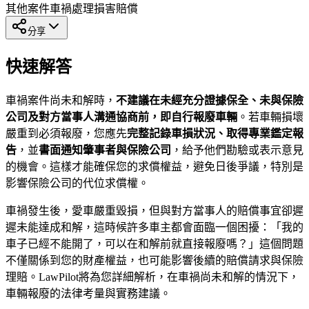
其他案件
車禍處理
損害賠償
分享
快速解答
車禍案件尚未和解時，
不建議在未經充分證據保全、未與保險
公司及對方當事人溝通協商前，即自行報廢車輛
。若車輛損壞
嚴重到必須報廢，您應先
完整記錄車損狀況、取得專業鑑定報
告
，並
書面通知肇事者與保險公司
，給予他們勘驗或表示意見
的機會。這樣才能確保您的求償權益，避免日後爭議，特別是
影響保險公司的代位求償權。
車禍發生後，愛車嚴重毀損，但與對方當事人的賠償事宜卻遲
遲未能達成和解，這時候許多車主都會面臨一個困擾：「我的
車子已經不能開了，可以在和解前就直接報廢嗎？」這個問題
不僅關係到您的財產權益，也可能影響後續的賠償請求與保險
理賠。LawPilot將為您詳細解析，在車禍尚未和解的情況下，
車輛報廢的法律考量與實務建議。