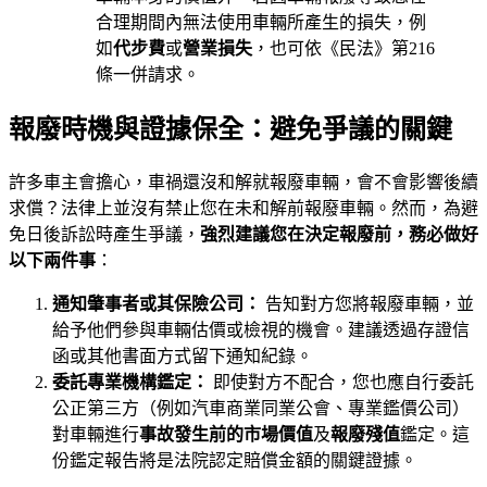
合理期間內無法使用車輛所產生的損失，例
如
代步費
或
營業損失
，也可依《民法》第216
條一併請求。
報廢時機與證據保全：避免爭議的關鍵
許多車主會擔心，車禍還沒和解就報廢車輛，會不會影響後續
求償？法律上並沒有禁止您在未和解前報廢車輛。然而，為避
免日後訴訟時產生爭議，
強烈建議您在決定報廢前，務必做好
以下兩件事
：
通知肇事者或其保險公司：
告知對方您將報廢車輛，並
給予他們參與車輛估價或檢視的機會。建議透過存證信
函或其他書面方式留下通知紀錄。
委託專業機構鑑定：
即使對方不配合，您也應自行委託
公正第三方（例如汽車商業同業公會、專業鑑價公司）
對車輛進行
事故發生前的市場價值
及
報廢殘值
鑑定。這
份鑑定報告將是法院認定賠償金額的關鍵證據。