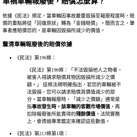
車禍車輛報廢後，賠償怎麼算？
依據《民法》規定，當車輛因事故嚴重毀損至報廢程度時，賠
償的重點將從「回復原狀」轉為「金錢賠償」。簡而言之，肇
事者應賠償您的，是車輛因毀損所減少的價值。
釐清車輛報廢後的賠償依據
《民法》第196條：
《民法》第196條：「不法毀損他人之物者，
被害人得請求賠償其物因毀損所減少之價
額。」 這條法規明確指出，若您的車輛被不
法毀損，您可以請求賠償其價值減少的部
分。當車輛報廢時，「減少之價額」通常是
指
事故發生時，該車輛的客觀市場價值
，再
扣除報廢後所能賣得的
殘餘價值
。法院實務
上，會透過專業鑑定來確認這些數值。
《民法》第213條第1項：