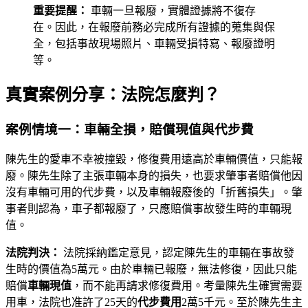
重要提醒：
車輛一旦報廢，實體證據將不復存
在。因此，在報廢前務必完成所有證據的蒐集與保
全，包括事故現場照片、車輛受損特寫、報廢證明
等。
真實案例分享：法院怎麼判？
案例情境一：車輛全損，賠償現值與代步費
陳先生的愛車不幸被撞毀，修復費用遠高於車輛價值，只能報
廢。陳先生除了主張車輛本身的損失，也要求肇事者賠償他因
沒有車輛可用的代步費，以及車輛報廢後的「折舊損失」。肇
事者則認為，車子都報廢了，只應賠償事故發生時的車輛現
值。
法院判決：
法院採納鑑定意見，認定陳先生的車輛在事故發
生時的價值為5萬元。由於車輛已報廢，無法修復，因此只能
賠償
車輛現值
，而不能再請求修復費用。考量陳先生確實需要
用車，法院也准許了25天的
代步費用
2萬5千元。至於陳先生主