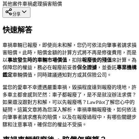
其他案件
車禍處理
損害賠償
分享
快速解答
車禍車輛已報廢，即使尚未和解，您仍可依法向肇事者請求損
害賠償。此時，賠償金額的計算方式將不再是修復費用，而是
以
事故發生時的車輛市場價值
，扣除
報廢後的殘值
來計算。為
保障您的權益，務必在報廢前妥善
保全證據
，並委託
專業機構
鑑定
車輛價值，同時建議通知對方或其保險公司。
當您的愛車不幸遭遇嚴重車禍，毀損程度達到報廢的境地，許
多車主都會感到茫然：車子都報廢了，是不是就沒辦法求償？
如果還沒跟對方和解，可以先報廢嗎？LawPilot了解您心中的
疑問。這篇文章將為您深入解析，車禍車輛報廢後，如何依法
向肇事者請求應有的賠償，以及在報廢過程中，有哪些關鍵步
驟和注意事項，確保您的權益不受損。