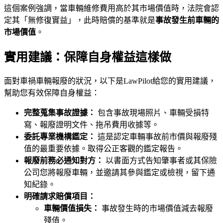
這個案例強調，當車輛維修費用高於其市場價值時，法院會認
定其「無修復實益」，此時賠償的基準就是
事故發生前車輛的
市場價值
。
實用建議：保障自身權益這樣做
面對車禍車輛報廢的狀況，以下是LawPilot給您的實用建議，
幫助您有效保障自身權益：
完整蒐集事故證據：
包含事故現場照片、車輛受損特
寫、報廢證明文件、拖吊費用收據等。
委託專業機構鑑定：
這是認定車輛事故前市價與報廢殘
值的最重要依據。取得公正客觀的鑑定報告。
報廢前務必通知對方：
以書面方式告知肇事者或其保險
公司您將報廢車輛，並邀請其參與鑑定或檢視，留下通
知紀錄。
明確請求賠償項目：
車輛價值損失：
事故發生時的市場價值減去報廢
殘值。