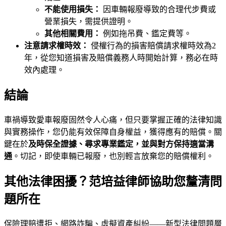
不能使用損失：
因車輛報廢導致的合理代步費或
營業損失，需提供證明。
其他相關費用：
例如拖吊費、鑑定費等。
注意請求權時效：
侵權行為的損害賠償請求權時效為2
年，從您知道損害及賠償義務人時開始計算，務必在時
效內處理。
結論
車禍導致愛車報廢固然令人心痛，但只要掌握正確的法律知識
與實務操作，您仍能有效保障自身權益，獲得應有的賠償。關
鍵在於
及時保全證據、尋求專業鑑定，並與對方保持適當溝
通
。切記，即使車輛已報廢，也別輕言放棄您的賠償權利。
其他法律困擾？范培益律師協助您釐清問
題所在
保險理賠遭拒、網路詐騙、虛擬資產糾紛——新型法律問題層