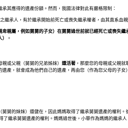
繼承其應得的遺產份額。然而，我國法律對此有嚴格限制：
順序之繼承人，有於繼承開始前死亡或喪失繼承權者，由其直系血
親卑親屬，例如舅舅的子女）
在舅舅過世前就已經死亡或喪失繼
人）
。
母親或父親（舅舅的兄弟姊妹）
還活著
，那麼您的母親或父親就
的遺產，就會成為他們自己的遺產，再由您（作為您父母的子女
（舅舅的妹妹）還健在，因此媽媽取得了繼承舅舅遺產的權利。
得了繼承舅舅遺產的權利。媽媽過世後，小華作為媽媽的繼承人