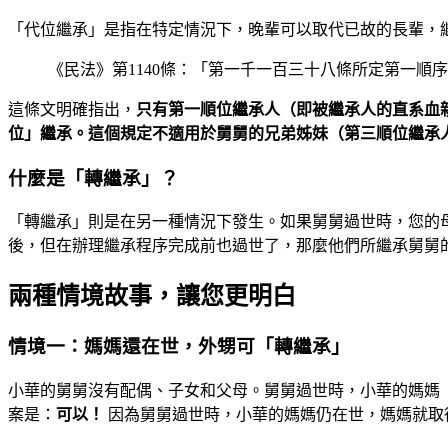
「代位繼承」是指在特定情況下，晚輩可以取代已故的長輩，
《民法》第1140條：「第一千一百三十八條所定第一
這條文明確指出，
只有第一順位繼承人（即被繼承人的直系血
位」繼承。這個規定
不適用於舅舅的兄弟姊妹（第三順位繼承
什麼是「轉繼承」？
「轉繼承」則是在另一種情況下發生。如果舅舅過世時，您的
後，但在辦理繼承程序完成前也過世了，那麼他們所繼承舅舅
兩種情境故事，讓您更明白
情境一：媽媽還在世，外甥可「轉繼承」
小華的舅舅沒有配偶、子女和父母。舅舅過世時，小華的媽媽
案是：
可以！
因為舅舅過世時，小華的媽媽仍在世，媽媽就取