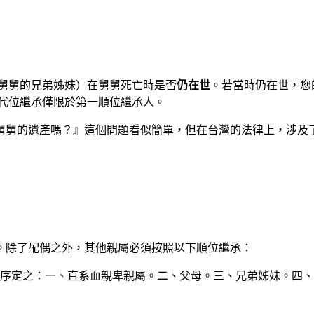
（舅舅的兄弟姊妹）在舅舅死亡時是否
仍在世
。若當時仍在世，您
代位繼承僅限於第一順位繼承人。
舅的遺產嗎？』這個問題看似簡單，但在台灣的法律上，涉及了複雜
。除了配偶之外，其他親屬必須按照以下順位繼承：
列順序定之：一、直系血親卑親屬。二、父母。三、兄弟姊妹。四