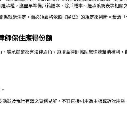
有繼承權，應盡早準備戶籍謄本、除戶謄本、繼承系統表等相關
緣關係就能決定，而必須嚴格依照《民法》的規定來判斷。釐清「
律師保住應得份額
力、繼承拋棄都有法律眉角。
范培益律師
協助您快速釐清權利，
用。
法令動態及現行有效之實務見解，不宜直接引用為主張或訴訟用途