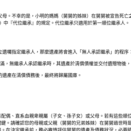
父母。不幸的是，小明的媽媽（舅舅的姊妹）在舅舅被宣告死亡
》中『代位繼承』的規定。代位繼承只適用於第一順位繼承人。
立遺囑指定繼承人，那麼遺產將會進入「無人承認繼承」的程序
限屆滿，無繼承人承認繼承時，其遺產於清償債權並交付遺贈物後
的遺產在清償債務後，最終將歸屬國庫。
有配偶、直系血親卑親屬（子女、孫子女）或父母。若有這些順
關鍵。請確認您的母親或父親（舅舅的兄弟姊妹）在舅舅過世時
務。在決定繼承前，務必審慎評估舅舅的遺產及債務狀況，必要