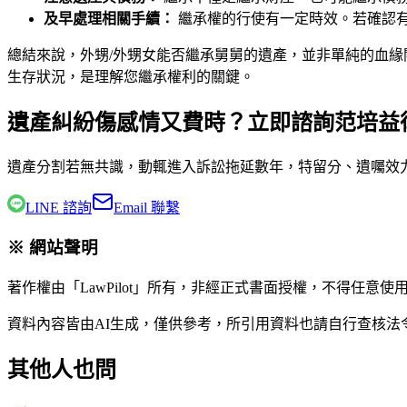
及早處理相關手續：
繼承權的行使有一定時效。若確認
總結來說，外甥/外甥女能否繼承舅舅的遺產，並非單純的血
生存狀況，是理解您繼承權利的關鍵。
遺產糾紛傷感情又費時？立即諮詢范培益
遺產分割若無共識，動輒進入訴訟拖延數年，特留分、遺囑效
LINE 諮詢
Email 聯繫
※ 網站聲明
著作權由「LawPilot」所有，非經正式書面授權，不得任意使
資料內容皆由AI生成，僅供參考，所引用資料也請自行查核
其他人也問