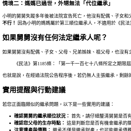
情境二：媽媽已過世，外甥無法「代位繼承」
小明的舅舅失蹤多年後被法院宣告死亡，他沒有配偶、子女和
不行！
因為小明的媽媽屬於第三順位繼承人，不適用於《民法
如果舅舅沒有任何法定繼承人呢？
如果舅舅沒有配偶、子女、父母、兄弟姊妹、祖父母，也沒有
《民法》第1185條：「第一千一百七十八條所定之期
也就是說，在經過法院公告程序後，若仍無人主張繼承，剩餘
實用提醒與行動建議
若您正面臨類似的繼承問題，以下是一些實用的建議：
確認舅舅的繼承順位狀況：
首先，請仔細釐清舅舅是否
確認您父母的生存時點：
這是判斷您是否有機會繼承的
注意遺產與債務：
繼承不僅是繼承財產，也可能繼承債