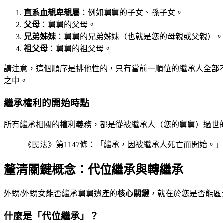
直系血親卑親屬
：例如舅舅的子女、孫子女。
父母
：舅舅的父母。
兄弟姊妹
：舅舅的兄弟姊妹（也就是您的母親或父親）。
祖父母
：舅舅的祖父母。
請注意，這個順序是排他性的，只有當前一順位的繼承人全部
之中。
繼承權利的開始時點
所有繼承相關的權利義務，都是從被繼承人（您的舅舅）過世
《民法》第1147條：「繼承，因被繼承人死亡而開始。」
釐清關鍵概念：代位繼承與轉繼承
外甥/外甥女能否繼承舅舅遺產的
核心關鍵
，就在於您是否能區
什麼是「代位繼承」？