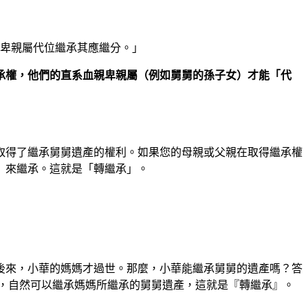
親卑親屬代位繼承其應繼分。」
承權，他們的直系血親卑親屬（例如舅舅的孫子女）才能「代
取得了繼承舅舅遺產的權利。如果您的母親或父親在取得繼承權
）來繼承。這就是「轉繼承」。
後來，小華的媽媽才過世。那麼，小華能繼承舅舅的遺產嗎？答
，自然可以繼承媽媽所繼承的舅舅遺產，這就是『轉繼承』。