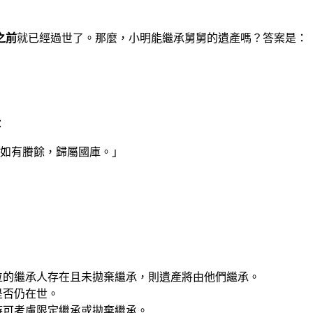
之前
就已經過世了。那麼，小明能繼承舅舅的遺產嗎？答案是：
：
，如有賸餘，歸屬國庫。」
位的繼承人存在且未拋棄繼承，則遺產將由他們繼承。
是否仍在世。
時可考慮限定繼承或拋棄繼承。