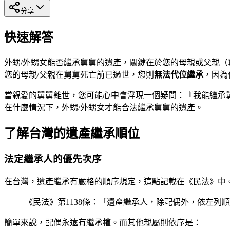
分享
快速解答
外甥/外甥女能否繼承舅舅的遺產，關鍵在於您的母親或父親
您的母親/父親在舅舅死亡前已過世，您則
無法代位繼承
，因為
當親愛的舅舅離世，您可能心中會浮現一個疑問：『我能繼承舅
在什麼情況下，外甥/外甥女才能合法繼承舅舅的遺產。
了解台灣的遺產繼承順位
法定繼承人的優先次序
在台灣，遺產繼承有嚴格的順序規定，這點記載在《民法》中
《民法》第1138條：「遺產繼承人，除配偶外，依左
簡單來說，配偶永遠有繼承權。而其他親屬則依序是：