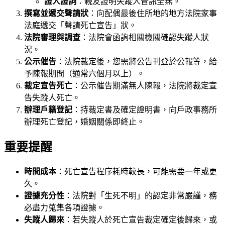
證人證詞
：親友證明失蹤人音訊全無。
撰寫並遞交聲請狀
：向配偶最後住所地的地方法院家事
法庭遞交「聲請死亡宣告」狀。
法院審理與調查
：法院會函詢相關機關確認失蹤人狀
況。
公示催告
：法院裁定後，您需將公告刊登於公報等，給
予陳報期間（通常六個月以上）。
裁定宣告死亡
：公示催告期滿無人陳報，法院將裁定宣
告失蹤人死亡。
辦理戶籍登記
：持裁定書及確定證明書，向戶政事務所
辦理死亡登記，婚姻關係即終止。
重要提醒
時間成本
：死亡宣告程序耗時較長，可能需要一年或更
久。
證據充分性
：法院對「生死不明」的認定非常嚴謹，務
必盡力蒐集各項證據。
失蹤人歸來
：若失蹤人於死亡宣告裁定確定後歸來，或