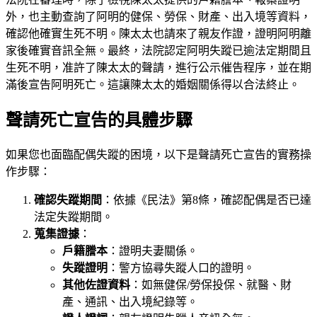
外，也主動查詢了阿明的健保、勞保、財產、出入境等資料，
確認他確實生死不明。陳太太也請來了親友作證，證明阿明離
家後確實音訊全無。最終，法院認定阿明失蹤已逾法定期間且
生死不明，准許了陳太太的聲請，進行公示催告程序，並在期
滿後宣告阿明死亡。這讓陳太太的婚姻關係得以合法終止。
聲請死亡宣告的具體步驟
如果您也面臨配偶失蹤的困境，以下是聲請死亡宣告的實務操
作步驟：
確認失蹤期間
：依據《民法》第8條，確認配偶是否已達
法定失蹤期間。
蒐集證據
：
戶籍謄本
：證明夫妻關係。
失蹤證明
：警方協尋失蹤人口的證明。
其他佐證資料
：如無健保/勞保投保、就醫、財
產、通訊、出入境紀錄等。