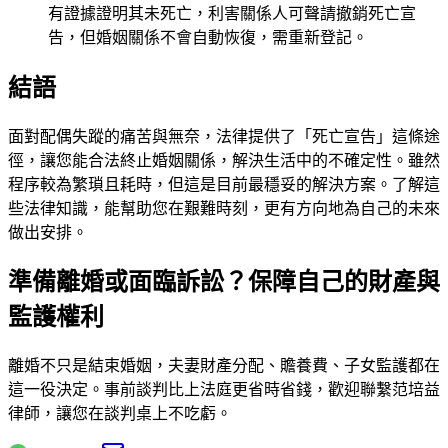
有證據證明其未死亡，利害關係人可聲請撤銷死亡宣
告，但婚姻關係不會自動恢復，需重新登記。
結語
面對配偶失蹤的痛苦與無奈，法律提供了「死亡宣告」這條途
徑，讓您能合法終止婚姻關係，解決生活中的不確定性。雖然
程序較為繁瑣且耗時，但這是目前最穩妥的解決方案。了解這
些法律知識，能幫助您在艱難時刻，更有方向地為自己的未來
做出安排。
準備離婚或面臨訴訟？保障自己的財產與
監護權利
離婚不只是結束婚姻，夫妻財產分配、贍養費、子女監護都在
這一役決定。事前談判比上法庭更省時省錢，歡迎聯繫
范培益
律師
，讓您在談判桌上不吃虧。