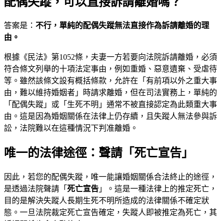
配偶失蹤，可以直接訴請離婚嗎？
答案是：
不行，單純的配偶失蹤無法直接作為訴請離婚的理
由。
根據《民法》第1052條，夫妻一方若要向法院訴請離婚，必須
符合條文列舉的十項法定事由，例如重婚、惡意遺棄、受虐待
等。雖然該條文設有概括條款，允許在「有前項以外之重大事
由，難以維持婚姻者」時請求離婚，但在司法實務上，單純的
「配偶失蹤」或「生死不明」通常不被直接認定為此類重大事
由。這是因為婚姻關係在法律上仍存續，且失蹤人無法參與訴
訟，法院難以在這種情況下判准離婚。
唯一的法律途徑：聲請「死亡宣告」
因此，若您的配偶失蹤，唯一能讓婚姻關係合法終止的途徑，
是透過法院聲請「
死亡宣告
」。這是一種法律上的推定死亡，
目的是解決失蹤人長期生死不明所造成的法律關係不確定狀
態。一旦法院裁定死亡宣告確定，失蹤人即被推定為死亡，其