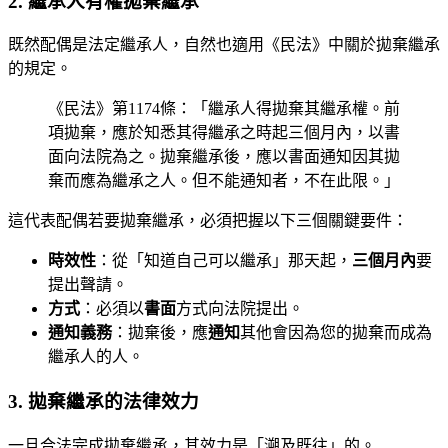
2. 繼承人有權拋棄繼承
既然配偶是法定繼承人，自然也適用《民法》中關於拋棄繼承
的規定。
《民法》第1174條：「繼承人得拋棄其繼承權。前
項拋棄，應於知悉其得繼承之時起三個月內，以書
面向法院為之。拋棄繼承後，應以書面通知因其拋
棄而應為繼承之人。但不能通知者，不在此限。」
這代表配偶若要拋棄繼承，必須把握以下三個關鍵要件：
時效性
：從「知道自己可以繼承」那天起，
三個月內
要
提出聲請。
方式
：必須以
書面
方式向法院提出。
通知義務
：拋棄後，應
通知
其他會因為您的拋棄而成為
繼承人的人。
3. 拋棄繼承的法律效力
一旦合法完成拋棄繼承，其效力是「溯及既往」的。