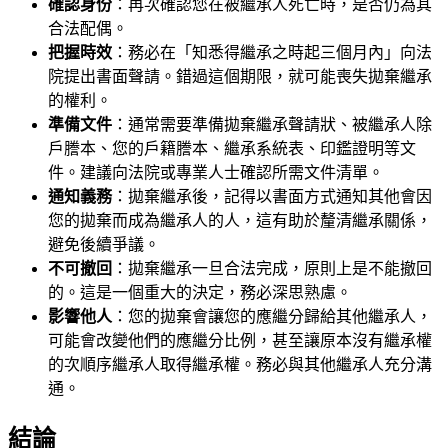
確認身份
：再次確認您在被繼承人死亡時，是否仍為其
合法配偶。
把握時效
：務必在「知悉得繼承之時起三個月內」向法
院提出書面聲請。錯過這個期限，就可能喪失拋棄繼承
的權利。
準備文件
：通常需要準備拋棄繼承聲請狀、被繼承人除
戶謄本、您的戶籍謄本、繼承系統表、印鑑證明等文
件。建議向法院或專業人士確認所需文件清單。
通知義務
：拋棄繼承後，記得以書面方式通知其他會因
您的拋棄而成為繼承人的人，這有助於釐清繼承關係，
避免後續爭議。
不可撤回
：拋棄繼承一旦合法完成，原則上是不能撤回
的。這是一個重大的決定，務必深思熟慮。
影響他人
：您的拋棄會讓您的應繼分歸給其他繼承人，
可能會改變他們的應繼分比例，甚至讓原本沒有繼承權
的次順序繼承人取得繼承權。務必與其他繼承人充分溝
通。
結論