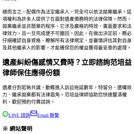
總而言之，配偶作為法定繼承人，完全可以依法拋棄繼承。這
項權利為許多人提供了在面對遺產債務時的法律保障。然而，
拋棄繼承並非簡單的程序，它涉及嚴格的時效、書面要求和法
律效力，且一旦完成便不可撤回。因此，在做出決定前，務必
仔細確認自身資格、瞭解所有法律規定，並審慎評估其對自身
及其他繼承人的影響，才能確保您的權益獲得最妥善的處理。
遺產糾紛傷感情又費時？立即諮詢范培益
律師保住應得份額
遺產分割若無共識，動輒進入訴訟拖延數年，特留分、遺囑效
力、繼承拋棄都有法律眉角。
范培益律師
協助您快速釐清權
利，歡迎預約付費諮詢。
LINE 諮詢
Email 聯繫
※ 網站聲明