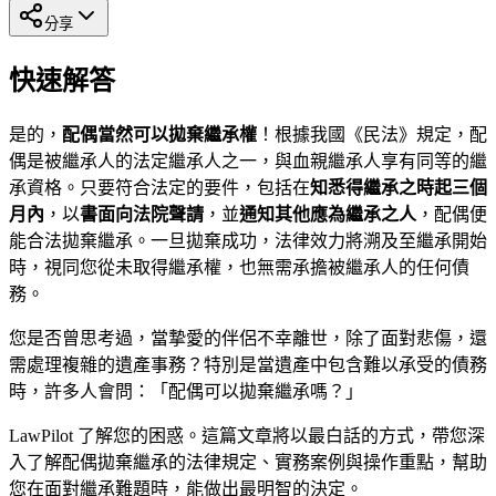
分享
快速解答
是的，
配偶當然可以拋棄繼承權
！根據我國《民法》規定，配
偶是被繼承人的法定繼承人之一，與血親繼承人享有同等的繼
承資格。只要符合法定的要件，包括在
知悉得繼承之時起三個
月內
，以
書面向法院聲請
，並
通知其他應為繼承之人
，配偶便
能合法拋棄繼承。一旦拋棄成功，法律效力將溯及至繼承開始
時，視同您從未取得繼承權，也無需承擔被繼承人的任何債
務。
您是否曾思考過，當摯愛的伴侶不幸離世，除了面對悲傷，還
需處理複雜的遺產事務？特別是當遺產中包含難以承受的債務
時，許多人會問：「配偶可以拋棄繼承嗎？」
LawPilot 了解您的困惑。這篇文章將以最白話的方式，帶您深
入了解配偶拋棄繼承的法律規定、實務案例與操作重點，幫助
您在面對繼承難題時，能做出最明智的決定。