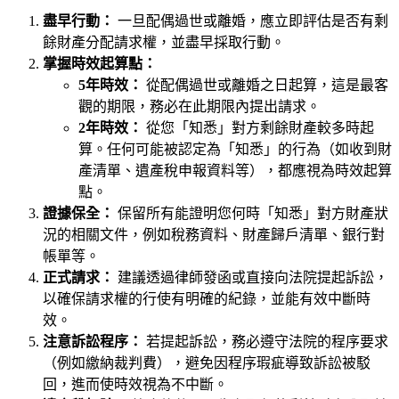
盡早行動：
一旦配偶過世或離婚，應立即評估是否有剩
餘財產分配請求權，並盡早採取行動。
掌握時效起算點：
5年時效：
從配偶過世或離婚之日起算，這是最客
觀的期限，務必在此期限內提出請求。
2年時效：
從您「知悉」對方剩餘財產較多時起
算。任何可能被認定為「知悉」的行為（如收到財
產清單、遺產稅申報資料等），都應視為時效起算
點。
證據保全：
保留所有能證明您何時「知悉」對方財產狀
況的相關文件，例如稅務資料、財產歸戶清單、銀行對
帳單等。
正式請求：
建議透過律師發函或直接向法院提起訴訟，
以確保請求權的行使有明確的紀錄，並能有效中斷時
效。
注意訴訟程序：
若提起訴訟，務必遵守法院的程序要求
（例如繳納裁判費），避免因程序瑕疵導致訴訟被駁
回，進而使時效視為不中斷。