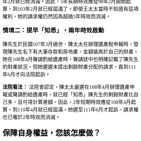
年2月就已經消滅。因此，5年長期時效應從98年2月開始起
算，到103年2月就已經屆滿了。即使王太太當時不知道有這項
權利，她的請求權仍然因為超過5年時效而消滅。
情境二：提早「知悉」，兩年時效啟動
陳先生於民國107年3月過世，陳太太在辦理遺產稅申報時，發
現陳先生名下有大筆存款和房地產，金額遠高於自己的財產。
她在108年4月聲請酌給遺產時，聲請狀中也明確記載了陳先生
的財產狀況。但她遲遲未提出剩餘財產分配的請求，直到111
年6月才向法院起訴。
法院看法：
法院會認定，陳太太最遲在108年4月辦理遺產申
報或聲請酌給遺產時，就已經「知悉」陳先生的剩餘財產比自
己多，且可得計算差額。因此，2年短期時效應從108年4月起
算，到110年4月就已經屆滿。她遲至111年6月才起訴，請求權
也已罹於2年時效而消滅。
保障自身權益，您該怎麼做？