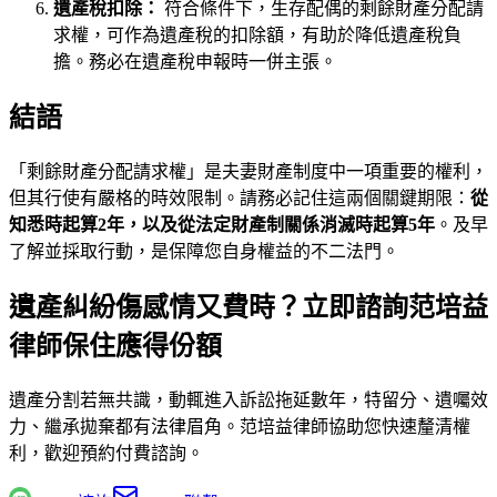
遺產稅扣除：
符合條件下，生存配偶的剩餘財產分配請
求權，可作為遺產稅的扣除額，有助於降低遺產稅負
擔。務必在遺產稅申報時一併主張。
結語
「剩餘財產分配請求權」是夫妻財產制度中一項重要的權利，
但其行使有嚴格的時效限制。請務必記住這兩個關鍵期限：
從
知悉時起算2年，以及從法定財產制關係消滅時起算5年
。及早
了解並採取行動，是保障您自身權益的不二法門。
遺產糾紛傷感情又費時？立即諮詢范培益
律師保住應得份額
遺產分割若無共識，動輒進入訴訟拖延數年，特留分、遺囑效
力、繼承拋棄都有法律眉角。
范培益律師
協助您快速釐清權
利，歡迎預約付費諮詢。