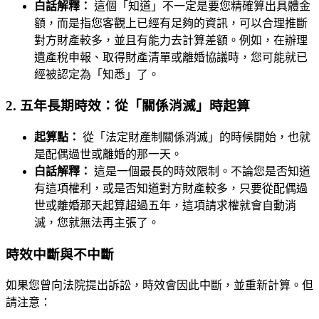
白話解釋：
這個「知道」不一定是要您精確算出具體金
額，而是指您客觀上已經有足夠的資訊，可以合理推斷
對方財產較多，並且有能力去計算差額。例如，在辦理
遺產稅申報、取得財產清單或離婚協議時，您可能就已
經被認定為「知悉」了。
2. 五年長期時效：從「關係消滅」時起算
起算點：
從「法定財產制關係消滅」的時候開始，也就
是配偶過世或離婚的那一天。
白話解釋：
這是一個最長的時效限制。不論您是否知道
有這項權利，或是否知道對方財產較多，只要從配偶過
世或離婚那天起算超過五年，這項請求權就會自動消
滅，您就無法再主張了。
時效中斷與不中斷
如果您曾向法院提出訴訟，時效會因此中斷，並重新計算。但
請注意：