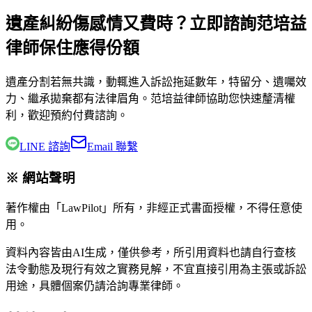
遺產糾紛傷感情又費時？立即諮詢范培益
律師保住應得份額
遺產分割若無共識，動輒進入訴訟拖延數年，特留分、遺囑效
力、繼承拋棄都有法律眉角。
范培益律師
協助您快速釐清權
利，歡迎預約付費諮詢。
LINE 諮詢
Email 聯繫
※ 網站聲明
著作權由「LawPilot」所有，非經正式書面授權，不得任意使
用。
資料內容皆由AI生成，僅供參考，所引用資料也請自行查核
法令動態及現行有效之實務見解，不宜直接引用為主張或訴訟
用途，具體個案仍請洽詢專業律師。