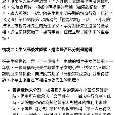
遊。後來陳先生不幸過世，他的其他子女認為小明沒有繼承
權。 法院審理後，根據小明提供的證據（如匯款紀錄、照
片、證人證詞），認定陳先生對小明長期的撫育行為，已符合
《民法》第1065條第1項所稱的「視為認領」。因此，小明在
法律上被視為陳先生的婚生子女，享有對陳先生遺產的繼承
權。這個案例突顯了「撫育事實」在確立親子關係中的重要
性。
情境二：生父死後才認領，遺產是否已分割是關鍵
張先生過世後，留下了一筆遺產，由他的婚生子女們繼承。一
年後，一位聲稱是張先生非婚生子女的小華，透過DNA鑑定
證明血緣關係後，向法院提起了「死後認領之訴」並獲得勝
訴。小華主張自己有權繼承張先生的遺產。
若遺產尚未分割：
如果張先生的遺產在小華認領確定
時，仍由所有繼承人「公同共有」，尚未進行分割。此
時，法院通常會認為其他繼承人對遺產的權利尚未確
定，不屬於《民法》第1069條但書所稱「第三人已得之
權利」。因此，小華可以主張自己的繼承權，參與遺產