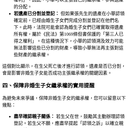
的分配。
若遺產已分割並登記：
但如果張先生的遺產在小華認領
確定前，已經由婚生子女們完成分割並登記在他們名
下。此時，法院可能會認為婚生子女們已確實取得遺產
所有權，屬於《民法》第1069條但書保護的「第三人已
得之權利」。在這種情況下，小華的認領溯及效力可能
無法影響這些已分割的財產，導致小華無法再主張對這
些財產的繼承權。
這個對比顯示，在生父死亡後才進行認領，遺產是否已分割，
會是影響非婚生子女能否成功主張繼承權的關鍵因素。
四、保障非婚生子女繼承權的實用提醒
為避免未來爭議，保障非婚生子女的繼承權，您可以留意以下
幾點：
盡早確認親子關係：
若生父在世，鼓勵其主動辦理認領
登記。若生父不願，應盡早提起「認領之訴」以確立親