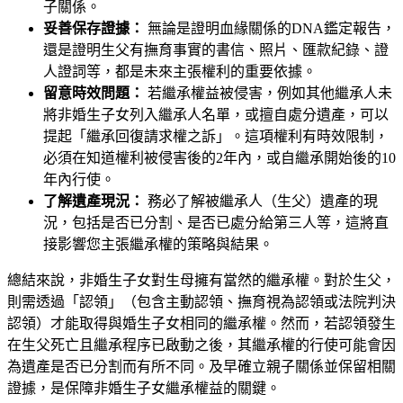
子關係。
妥善保存證據：
無論是證明血緣關係的DNA鑑定報告，
還是證明生父有撫育事實的書信、照片、匯款紀錄、證
人證詞等，都是未來主張權利的重要依據。
留意時效問題：
若繼承權益被侵害，例如其他繼承人未
將非婚生子女列入繼承人名單，或擅自處分遺產，可以
提起「繼承回復請求權之訴」。這項權利有時效限制，
必須在知道權利被侵害後的2年內，或自繼承開始後的10
年內行使。
了解遺產現況：
務必了解被繼承人（生父）遺產的現
況，包括是否已分割、是否已處分給第三人等，這將直
接影響您主張繼承權的策略與結果。
總結來說，非婚生子女對生母擁有當然的繼承權。對於生父，
則需透過「認領」（包含主動認領、撫育視為認領或法院判決
認領）才能取得與婚生子女相同的繼承權。然而，若認領發生
在生父死亡且繼承程序已啟動之後，其繼承權的行使可能會因
為遺產是否已分割而有所不同。及早確立親子關係並保留相關
證據，是保障非婚生子女繼承權益的關鍵。