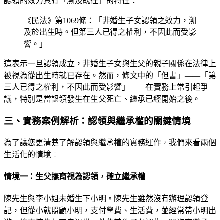
認領的效力具有「溯及既往」的特性：
《民法》第1069條：「非婚生子女認領之效力，溯
及於出生時。但第三人已得之權利，不因此而受影
響。」
這表示一旦認領成立，非婚生子女與生父的親子關係在法律上
被視為從出生時就已存在。然而，條文中的「但書」——「第
三人已得之權利，不因此而受影響」——在實務上常引起爭
議，特別是當認領發生在生父死亡、繼承已經開始之後。
三、實務案例解析：認領與繼承權的關鍵情境
為了讓您更清楚了解認領與繼承權的實務運作，我們來看兩個
生活化的情境：
情境一：生父撫育視為認領，確立繼承權
陳先生與李小姐未婚生下小明。陳先生雖然沒有辦理認領登
記，但從小就照顧小明，支付學費、生活費，並經常帶小明出