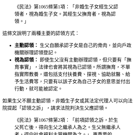
《民法》第1065條第1項：「非婚生子女經生父認
領者，視為婚生子女。其經生父撫育者，視為認
領。」
這條文說明了兩種主要的認領方式：
主動認領：
生父自願承認子女是自己的骨肉，並向戶政
機關辦理認領登記。
視為認領：
即使生父沒有主動辦理認領，但只要有「撫
育事實」，法律也會將其視為已認領。所謂撫育，不單
指實際教養，還包括支付扶養費、探視、協助就醫、給
予生活費等，只要有以該子女為自己子女的意思並付出
行動，就可能被認定。
如果生父不願主動認領，非婚生子女或其法定代理人可以向法
院提起「認領之訴」，請求法院判決生父應認領。
《民法》第1067條第2項：「前項認領之訴，於生
父死亡後，得向生父之繼承人為之。生父無繼承人
者，得向社會福利主管機關為之。」 更重要的