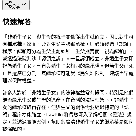
分享
快速解答
「非婚生子女」與生母的親子關係從出生就確立，因此對生母
有
繼承權
。然而，要對生父主張繼承權，則必須經過「認領」
程序。認領可分為生父主動認領、生父撫育而「視為認領」，
或透過法院判決「認領之訴」。一旦認領成立，非婚生子女即
視為婚生子女，享有與婚生子女相同的繼承權。但若生父已死
亡且遺產已分割，其繼承權可能受《民法》限制，建議盡早處
理以保障權益。
許多人對於「非婚生子女」的法律權益常有疑問，特別是他們
能否繼承生父或生母的遺產。在台灣的法律框架下，非婚生子
女的繼承權確實存在，但與生父的關係需要經過特定的「認
領」程序才能確立。LawPilot將帶您深入了解相關《民法》規
定，並透過實際案例，幫助您釐清非婚生子女的繼承權是如何
被保障的。