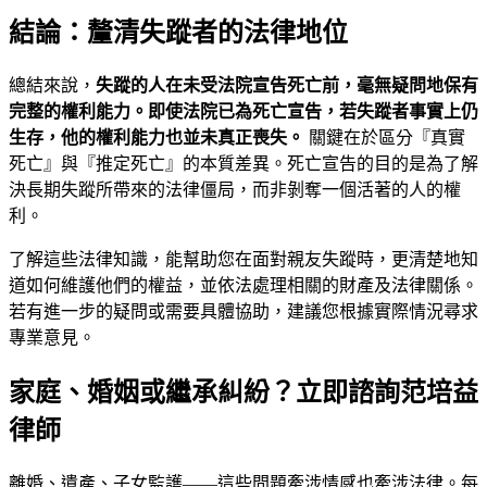
結論：釐清失蹤者的法律地位
總結來說，
失蹤的人在未受法院宣告死亡前，毫無疑問地保有
完整的權利能力。即使法院已為死亡宣告，若失蹤者事實上仍
生存，他的權利能力也並未真正喪失。
關鍵在於區分『真實
死亡』與『推定死亡』的本質差異。死亡宣告的目的是為了解
決長期失蹤所帶來的法律僵局，而非剝奪一個活著的人的權
利。
了解這些法律知識，能幫助您在面對親友失蹤時，更清楚地知
道如何維護他們的權益，並依法處理相關的財產及法律關係。
若有進一步的疑問或需要具體協助，建議您根據實際情況尋求
專業意見。
家庭、婚姻或繼承糾紛？立即諮詢范培益
律師
離婚、遺產、子女監護——這些問題牽涉情感也牽涉法律。每