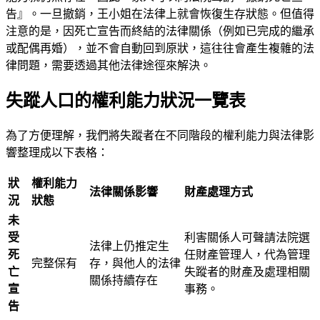
告』。一旦撤銷，王小姐在法律上就會恢復生存狀態。但值得
注意的是，因死亡宣告而終結的法律關係（例如已完成的繼承
或配偶再婚），並不會自動回到原狀，這往往會產生複雜的法
律問題，需要透過其他法律途徑來解決。
失蹤人口的權利能力狀況一覽表
為了方便理解，我們將失蹤者在不同階段的權利能力與法律影
響整理成以下表格：
狀
權利能力
法律關係影響
財產處理方式
況
狀態
未
受
利害關係人可聲請法院選
法律上仍推定生
死
任財產管理人，代為管理
完整保有
存，與他人的法律
亡
失蹤者的財產及處理相關
關係持續存在
宣
事務。
告