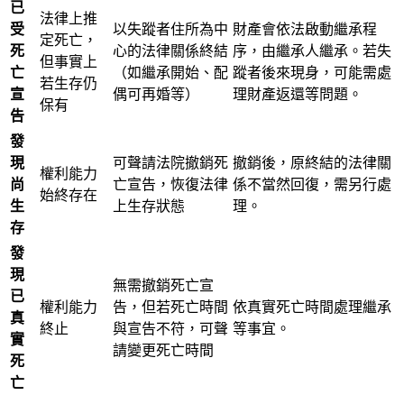
已
法律上推
受
以失蹤者住所為中
財產會依法啟動繼承程
定死亡，
死
心的法律關係終結
序，由繼承人繼承。若失
但事實上
亡
（如繼承開始、配
蹤者後來現身，可能需處
若生存仍
宣
偶可再婚等）
理財產返還等問題。
保有
告
發
現
可聲請法院撤銷死
撤銷後，原終結的法律關
權利能力
尚
亡宣告，恢復法律
係不當然回復，需另行處
始終存在
生
上生存狀態
理。
存
發
現
無需撤銷死亡宣
已
權利能力
告，但若死亡時間
依真實死亡時間處理繼承
真
終止
與宣告不符，可聲
等事宜。
實
請變更死亡時間
死
亡