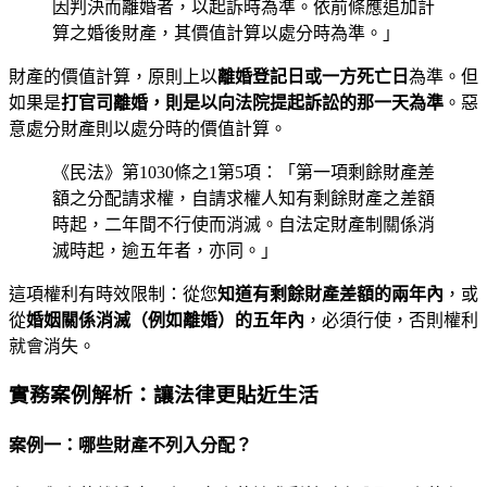
因判決而離婚者，以起訴時為準。依前條應追加計
算之婚後財產，其價值計算以處分時為準。」
財產的價值計算，原則上以
離婚登記日或一方死亡日
為準。但
如果是
打官司離婚，則是以向法院提起訴訟的那一天為準
。惡
意處分財產則以處分時的價值計算。
《民法》第1030條之1第5項：「第一項剩餘財產差
額之分配請求權，自請求權人知有剩餘財產之差額
時起，二年間不行使而消滅。自法定財產制關係消
滅時起，逾五年者，亦同。」
這項權利有時效限制：從您
知道有剩餘財產差額的兩年內
，或
從
婚姻關係消滅（例如離婚）的五年內
，必須行使，否則權利
就會消失。
實務案例解析：讓法律更貼近生活
案例一：哪些財產不列入分配？