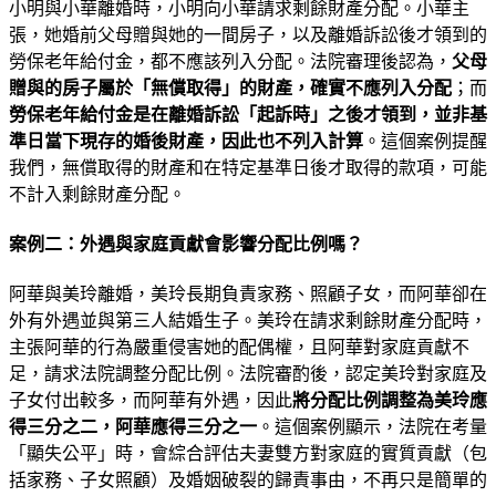
小明與小華離婚時，小明向小華請求剩餘財產分配。小華主
張，她婚前父母贈與她的一間房子，以及離婚訴訟後才領到的
勞保老年給付金，都不應該列入分配。法院審理後認為，
父母
贈與的房子屬於「無償取得」的財產，確實不應列入分配
；而
勞保老年給付金是在離婚訴訟「起訴時」之後才領到，並非基
準日當下現存的婚後財產，因此也不列入計算
。這個案例提醒
我們，無償取得的財產和在特定基準日後才取得的款項，可能
不計入剩餘財產分配。
案例二：外遇與家庭貢獻會影響分配比例嗎？
阿華與美玲離婚，美玲長期負責家務、照顧子女，而阿華卻在
外有外遇並與第三人結婚生子。美玲在請求剩餘財產分配時，
主張阿華的行為嚴重侵害她的配偶權，且阿華對家庭貢獻不
足，請求法院調整分配比例。法院審酌後，認定美玲對家庭及
子女付出較多，而阿華有外遇，因此
將分配比例調整為美玲應
得三分之二，阿華應得三分之一
。這個案例顯示，法院在考量
「顯失公平」時，會綜合評估夫妻雙方對家庭的實質貢獻（包
括家務、子女照顧）及婚姻破裂的歸責事由，不再只是簡單的