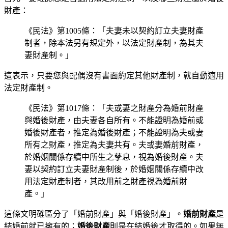
財產：
《民法》第1005條：「夫妻未以契約訂立夫妻財產
制者，除本法另有規定外，以法定財產制，為其夫
妻財產制。」
這表示，只要您與配偶沒有書面約定其他財產制，就自動適用
法定財產制。
《民法》第1017條：「夫或妻之財產分為婚前財產
與婚後財產，由夫妻各自所有。不能證明為婚前或
婚後財產者，推定為婚後財產；不能證明為夫或妻
所有之財產，推定為夫妻共有。夫或妻婚前財產，
於婚姻關係存續中所生之孳息，視為婚後財產。夫
妻以契約訂立夫妻財產制後，於婚姻關係存續中改
用法定財產制者，其改用前之財產視為婚前財
產。」
這條文明確區分了「婚前財產」與「婚後財產」。
婚前財產
是
結婚前就已擁有的；
婚後財產
則是在結婚後才取得的。如果無