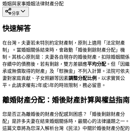
婚姻與家事
婚姻法律
財產分配
分享
快速解答
在台灣，夫妻若未特別約定財產制，原則上適用「法定財產
制」。當婚姻關係結束時，會啟動「婚後剩餘財產分配」機
制。其核心原則是：夫妻各自現存的婚後財產，扣除婚姻關係
存續中的債務後，若有剩餘，雙方差額應
平均分配
。但「因繼
承或無償取得的財產」及「慰撫金」不列入計算。法院可依夫
妻對家庭貢獻、子女照顧等因素
調整分配比例
，以求實質公
平。此請求權有2年或5年的時效限制，務必留意。
離婚財產分配：婚後財產計算與權益指南
您是否正為離婚後的財產分配感到困惑？「婚後剩餘財產分
配」是許多夫妻在結束婚姻關係時，最關心的法律議題之一。
這篇文章將為您深入解析台灣《民法》中關於婚後財產分配的