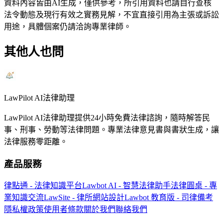
資料內容皆由AI生成，僅供參考，所引用資料也請自行查核
法令動態及現行有效之實務見解，不宜直接引用為主張或訴訟
用途，具體個案仍請洽詢專業律師。
其他人也問
LawPilot AI法律助理
LawPilot AI法律助理提供24小時免費法律諮詢，隨時解答民
事、刑事、勞動等法律問題。專業法律意見書與書狀生成，讓
法律服務零距離。
產品服務
律點通 - 法律知識平台
Lawbot AI - 智慧法律助手
法律圓桌 - 專
業知識交流
LawSite - 律所網站設計
Lawbot 教育版 - 司律備考
隱私權政策
使用者條款
關於我們
聯絡我們