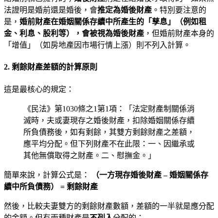
法證明是婚前還是婚後，會
推定為婚後財產
。特別要注意的
是，
婚前財產在婚姻關係存續中所產生的「孳息」（例如租
金、利息、股利等），會被視為婚後財產
，但婚前財產本身的
「增值」（如房地產因市場行情上漲）則不列入計算。
2. 剩餘財產差額的計算原則
這是最核心的規定：
《民法》第1030條之1第1項：「法定財產制關係消
滅時，夫或妻現存之婚後財產，扣除婚姻關係存續
所負債務後，如有剩餘，其雙方剩餘財產之差額，
應平均分配。但下列財產不在此限：一、因繼承或
其他無償取得之財產。二、慰撫金。」
簡單來說，計算公式是：
（一方現存婚後財產 – 婚姻關係存
續中所負債務） = 剩餘財產
然後，比較夫妻雙方的剩餘財產數額，差額的一半就是應分配
的金額。但有兩種財產是
不列入
分配的：