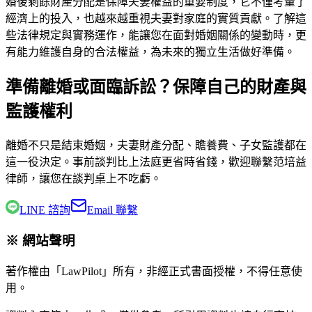
婚後剩餘財產分配是保障夫妻權益的重要制度，它不僅考量了
經濟上的投入，也越來越重視夫妻對家庭的實質貢獻。了解這
些法律規定與實務運作，能讓您在面對婚姻關係的變動時，更
有能力維護自身的合法權益，為未來的獨立生活做好準備。
準備離婚或面臨訴訟？保障自己的財產與
監護權利
離婚不只是結束婚姻，夫妻財產分配、贍養費、子女監護都在
這一役決定。事前談判比上法庭更省時省錢，歡迎聯繫
范培益
律師
，讓您在談判桌上不吃虧。
LINE 諮詢
Email 聯繫
※ 網站聲明
著作權由「LawPilot」所有，非經正式書面授權，不得任意使
用。