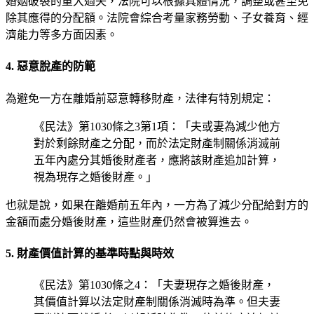
婚姻破裂的重大過失，法院可以根據具體情況，調整或甚至免
除其應得的分配額。法院會綜合考量家務勞動、子女養育、經
濟能力等多方面因素。
4. 惡意脫產的防範
為避免一方在離婚前惡意轉移財產，法律有特別規定：
《民法》第1030條之3第1項：「夫或妻為減少他方
對於剩餘財產之分配，而於法定財產制關係消滅前
五年內處分其婚後財產者，應將該財產追加計算，
視為現存之婚後財產。」
也就是說，如果在離婚前五年內，一方為了減少分配給對方的
金額而處分婚後財產，這些財產仍然會被算進去。
5. 財產價值計算的基準時點與時效
《民法》第1030條之4：「夫妻現存之婚後財產，
其價值計算以法定財產制關係消滅時為準。但夫妻