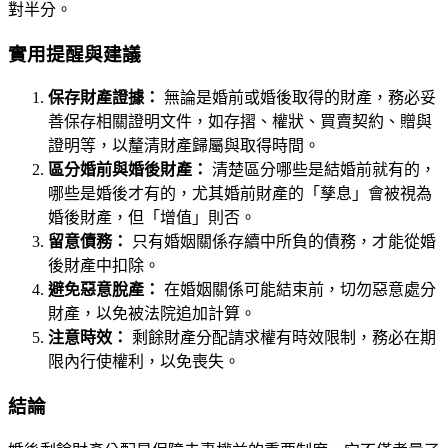
對半分。
實用提醒與建議
保存財產證據：
無論是婚前或婚後取得的財產，務必妥
善保存相關證明文件，如存摺、權狀、買賣契約、贈與
證明等，以釐清財產歸屬與取得時間。
區分婚前與婚後財產：
清楚區分哪些是結婚前就有的，
哪些是婚後才有的，尤其婚前財產的「孳息」會被視為
婚後財產，但「增值」則否。
留意債務：
只有婚姻關係存續中所負的債務，才能從婚
後財產中扣除。
避免惡意脫產：
在婚姻關係可能結束前，切勿惡意處分
財產，以免被法院追加計算。
注意時效：
剩餘財產分配請求權有時效限制，務必在期
限內行使權利，以免喪失。
結論