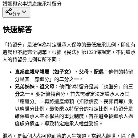
婚姻與家事
遺產繼承
特留分
分享
快速解答
「特留分」是法律為特定繼承人保障的最低繼承比例，即使有
遺囑也不能完全剝奪。根據《民法》第1223條規定，不同繼承
人的特留分比例有所不同：
直系血親卑親屬（如子女）、父母、配偶
：他們的特留
分是其「應繼分」的
二分之一
。
兄弟姊妹、祖父母
：他們的特留分是其「應繼分」的
三
分之一
。 要計算特留分，首先需確定法定繼承人及其
「應繼分」，再將遺產總額（扣除債務、喪葬費等）乘
以應繼分比例，最後乘以特留分的特定比例。特留分是
確保繼承人基本權益的重要制度，旨在避免被繼承人過
度處分遺產，導致特定繼承人權益受損。
繼承，是每個人都可能面臨的人生課題。當親人離世，除了悲