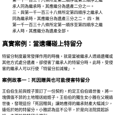
第一千一百三十八條所定第二順序或第三順序之繼
承人同為繼承時，其應繼分為遺產二分之一。
三、與第一千一百三十八條所定第四順序之繼承人
同為繼承時，其應繼分為遺產三分之二。 四、無
第一千一百三十八條所定第一順序至第四順序之繼
承人時，其應繼分為遺產全部。
真實案例：當遺囑碰上特留分
特留分制度最常發揮作用的時機，就是當被繼承人透過遺囑或
其他方式處分遺產，卻侵害了繼承人的特留分時。此時，受侵
害的繼承人可以行使「特留分扣減權」。
案例故事一：死因贈與也可能侵害特留分
王伯伯生前與姪子簽訂了一份契約，約定王伯伯過世後，將一
塊價值不菲的土地贈送給姪子。王伯伯的獨生女小雅在父親過
世後，發現這份「死因贈與」讓她應得的繼承財產大幅減少，
遠低於她的特留分。小雅認為這不公平，於是向法院提起訴