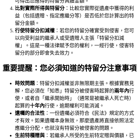
可得出您應得的特留分具體金額。
比對實際所得與特留分
：比較您實際從遺產中獲得的利
益（包括遺贈、指定應繼分等）是否低於您計算出的特
留分金額。
行使特留分扣減權
：若您的特留分確實受到侵害，您可
以向受利益的繼承人或受遺贈人主張「特留分扣減
權」。這是一種法律賦予您的權利，一經行使，侵害特
留分的部分即會失去效力。
重要提醒：您必須知道的特留分注意事項
時效問題
：特留分扣減權並非無限期主張。根據實務見
解，您必須在「知悉」特留分被侵害時起算的
兩年內
行
使，或者自「繼承開始時」（通常是被繼承人死亡時）
起算的
十年內
行使，逾期權利可能消滅。
遺囑的合法性
：一份遺囑必須符合《民法》規定的方式
才有效。如果遺囑本身無效，那麼遺產將直接依照法定
應繼分分配，也就沒有特留分被侵害的問題。
生前特種贈與
：若繼承人所受的生前特定贈與價額，已