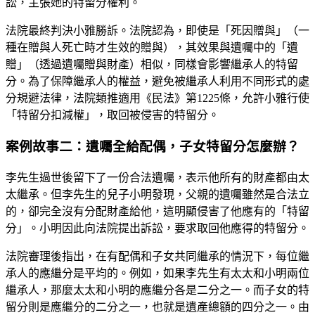
訟，主張她的特留分權利。
法院最終判決小雅勝訴。法院認為，即使是「死因贈與」（一
種在贈與人死亡時才生效的贈與），其效果與遺囑中的「遺
贈」（透過遺囑贈與財產）相似，同樣會影響繼承人的特留
分。為了保障繼承人的權益，避免被繼承人利用不同形式的處
分規避法律，法院類推適用《民法》第1225條，允許小雅行使
「特留分扣減權」，取回被侵害的特留分。
案例故事二：遺囑全給配偶，子女特留分怎麼辦？
李先生過世後留下了一份合法遺囑，表示他所有的財產都由太
太繼承。但李先生的兒子小明發現，父親的遺囑雖然是合法立
的，卻完全沒有分配財產給他，這明顯侵害了他應有的「特留
分」。小明因此向法院提出訴訟，要求取回他應得的特留分。
法院審理後指出，在有配偶和子女共同繼承的情況下，每位繼
承人的應繼分是平均的。例如，如果李先生有太太和小明兩位
繼承人，那麼太太和小明的應繼分各是二分之一。而子女的特
留分則是應繼分的二分之一，也就是遺產總額的四分之一。由