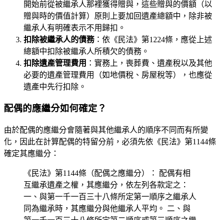
開始前從被繼承人那裡獲得贈與，這些贈與的價額（以
贈與時的價值計算）原則上要加回遺產總額中，除非被
繼承人有明確表示不用歸扣。
扣除被繼承人的債務
：依《民法》第1224條，應從上述
總額中扣除被繼承人所積欠的債務。
扣除遺產管理費用
：實務上，喪葬費、遺產稅以及其他
必要的遺產管理費用（如地價稅、房屋稅等），也應從
遺產中先行扣除。
配偶的應繼分如何確定？
由於配偶的應繼分會隨著與其他繼承人的順序不同而有所變
化，因此在計算配偶的特留分前，必須先依《民法》第1144條
確定其應繼分：
《民法》第1144條（配偶之應繼分）： 配偶有相
互繼承遺產之權，其應繼分，依左列各款定之：
一、與第一千一百三十八條所定第一順序之繼承人
同為繼承時，其應繼分與他繼承人平均。 二、與