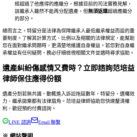
經超過了他應得的應繼分，根據目前的司法實務見解，
該繼承人雖然不能再分配遺產，但
無須返還
超過應繼分
的部分。
總而言之，特留分是法律為保障繼承人最低繼承權益而設的重
要制度。了解其計算方式、比例以及相關的法律規定，能幫助
您在面對繼承問題時，更清楚地維護自身權益。若您對自身繼
承權益有任何疑問，務必仔細檢視相關文件並適時尋求協助。
遺產糾紛傷感情又費時？立即諮詢范培益
律師保住應得份額
遺產分割若無共識，動輒進入訴訟拖延數年，特留分、遺囑效
力、繼承拋棄都有法律眉角。
范培益律師
協助您快速釐清權
利，歡迎預約付費諮詢。
LINE 諮詢
Email 聯繫
※ 網站聲明